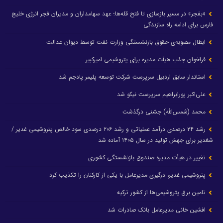
«بفجر» در مسیر بازسازی تا فتح قله‌ها؛ عهد سهامداران و مدیران فجر انرژی خلیج
فارس برای ادامه راه سازندگی
ابطال مصوبه‌ی حقوق بازنشستگی وزارت نفت توسط دیوان عدالت
فراخوان جذب هیأت مدیره برای پتروشیمی امیرکبیر
استاندار سابق اردبیل سرپرست شرکت توسعه پلیمر پادجم شد
علی‌اکبر پورابراهیم سرپرست نیکو شد
محمد (شمس‌الله) جشنی درگذشت
رشد ۲۴ درصدی درآمد عملیاتی و رشد ۲۰۶ درصدی سود خالص پتروشیمی غدیر /
شغدیر برای جهش تولید در سال ۱۴۰۵ آماده شد
تغییر در هیأت مدیره صندوق بازنشستگی کشوری
پتروشیمی غدیر، درگیری مدیرعامل با یکی از کارکنان را تکذیب کرد
تامین برق پتروشیمی‌ها از کشور ترکیه
افشین خانی مدیرعامل بانک صادرات شد