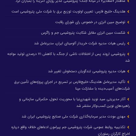
شاهکار «شغدیر» در میانه جنگ؛ پتروشیمی غدیر رویای آمریکا را بمباران کرد.
هلدینگ خلیج فارس: تعیین اولویت توزیع برق با شرکت ملی پتروشیمی است
توضیح مبین انرژی در خصوص رای شورای رقابت
شکست مبین انرژی مقابل شکایت پتروشیمی جم و زاگرس
رئیس هیات مدیره شرکت خریدار آلومینای ایران، مدیرعامل شد
پتروشیمی اروند پس از اختلالات ناشی از جنگ، با کاهش ۷۱ درصدی تولید مواجه
شد
هیات مدیره پتروشیمی تندگویان دستخوش تغییر شد
تأکید مدیرعامل هلدینگ خلیج‌فارس بر تسریع در اجرای پروژه‌های تأمین برق
شرکت‌های آسیب‌دیده با مشارکت مپنا
آثار مدیریتی سید نوید شهیدی‌نیا با محوریت تحول، حکمرانی سازمانی و
راهبردهای نوین کسب‌وکار منتشر شد
مهدی مودت مدیر سرمایه‌گذاری شرکت ملی صنایع پتروشیمی ایران شد
تکذیبیه روابط عمومی شرکت پتروشیمی جم پیرامون ادعاهای خلاف واقع درباره
اخراج کارگران رستوران