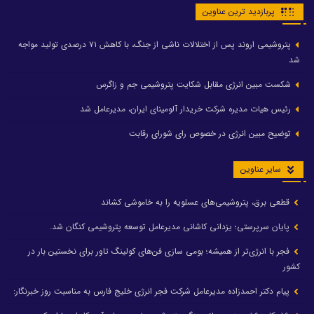
پربازدید ترین عناوین
پتروشیمی اروند پس از اختلالات ناشی از جنگ، با کاهش ۷۱ درصدی تولید مواجه
شد
شکست مبین انرژی مقابل شکایت پتروشیمی جم و زاگرس
رئیس هیات مدیره شرکت خریدار آلومینای ایران، مدیرعامل شد
توضیح مبین انرژی در خصوص رای شورای رقابت
سایر عناوین
قطعی برق، پتروشیمی‌های عسلویه را به خاموشی کشاند
پایان سرپرستی؛ یزدانی کاشانی مدیرعامل توسعه پتروشیمی کنگان شد.
فجر با انرژی‌تر از همیشه؛ بومی سازی فن‌های کولینگ تاور برای نخستین بار در
کشور
پیام دکتر احمدزاده مدیرعامل شرکت فجر انرژی خلیج فارس به مناسبت روز خبرنگار: