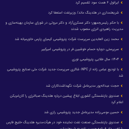
ایرانول ۶ همت سود تقسیم کرد
شریعتمداری در هلدینگ ماند/ وزیرنفت استعفا کرد
با حکم رئیس‌جمهور؛ دکتر عسکری‌آزاد و دکتر مروتی در شورای سازمان بهینه‌سازی و
مدیریت راهبردی انرژی منصوب شدند
محمد زین العابدین سرپرست شرکت پتروشیمی کیمیای پارس خاورمیانه شد
سرپرستی دوباره حسام خوشبین فر در پتروشیمی امیرکبیر
۱۴۰۴؛ سال طلایی پتروشیمی نوری
با تودیع عباس زاده از NPC؛ شاکری سرپرست جدید شرکت ملی صنایع پتروشیمی
شد
حجت عبداله‌پور مدیرعامل شرکت نگهداشت‌کاران شد
صندوق بازنشستگی کشوری ابلاغ پیشین درباره هلدینگ صباانرژی را کان‌لم‌یکن
اعلام کرد
حسین موسی‌زاده مدیرعامل جدید پتروشیمی رازی شد
صندوق بازنشستگی صنعت نفت نماینده خود در هیأت‌مدیره هلدینگ خلیج فارس
را تغییر داد + نامه حسین زاده به شریعتمداری