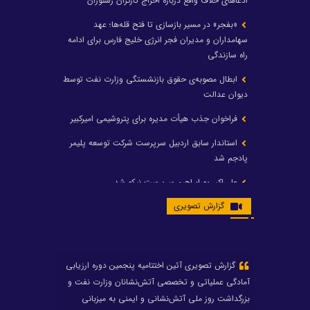
ادعاهای خلاف واقع درباره اخراج کارگران رستوران
«بفجر» در مسیر بازسازی تا فتح قله‌ها؛ عهد
سهامداران و مدیران فجر انرژی خلیج فارس برای ادامه
راه سازندگی
ابطال مصوبه‌ی حقوق بازنشستگی وزارت نفت توسط
دیوان عدالت
فراخوان جذب هیأت مدیره برای پتروشیمی امیرکبیر
استاندار سابق اردبیل سرپرست شرکت توسعه پلیمر
پادجم شد
علی‌اکبر پورابراهیم سرپرست نیکو شد
گزارش تصویری
محمد (شمس‌الله) جشنی درگذشت
رشد ۲۴ درصدی درآمد عملیاتی و رشد ۲۰۶ درصدی
سود خالص پتروشیمی غدیر / شغدیر برای جهش تولید
در سال ۱۴۰۵ آماده شد
تغییر در هیأت مدیره صندوق بازنشستگی کشوری
پتروشیمی غدیر، درگیری مدیرعامل با یکی از کارکنان را