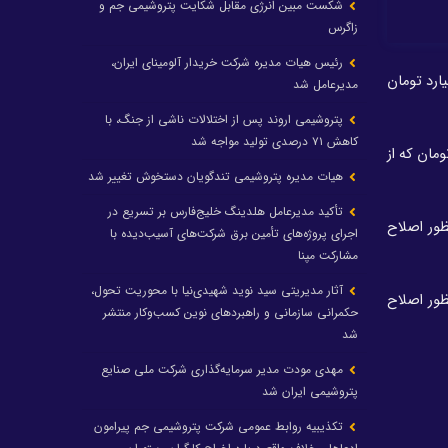
شکست مبین انرژی مقابل شکایت پتروشیمی جم و
زاگرس
رئیس هیات مدیره شرکت خریدار آلومینای ایران،
) افزایش سرمایه ۷۳ درصدی خود را از مبلغ حدود ۵۲۱ میلیارد تومان
مدیرعامل شد
پتروشیمی اروند پس از اختلالات ناشی از جنگ، با
کاهش ۷۱ درصدی تولید مواجه شد
 درصدی خود را از مبلغ ۷۰ میلیارد تومان به ۶۸۹ میلیارد و ۷۰۷ میلیون و ۹۰۰ هزار تومان که از
هیات مدیره پتروشیمی تندگویان دستخوش تغییر شد
تأکید مدیرعامل هلدینگ خلیج‌فارس بر تسریع در
باشته به منظور اصلاح
اجرای پروژه‌های تأمین برق شرکت‌های آسیب‌دیده با
مشارکت مپنا
آثار مدیریتی سید نوید شهیدی‌نیا با محوریت تحول،
سود انباشته به منظور اصلاح
حکمرانی سازمانی و راهبردهای نوین کسب‌وکار منتشر
شد
مهدی مودت مدیر سرمایه‌گذاری شرکت ملی صنایع
پتروشیمی ایران شد
تکذیبیه روابط عمومی شرکت پتروشیمی جم پیرامون