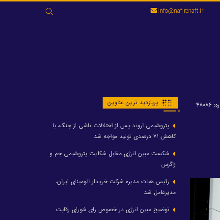
جستجو
info@nafirenaft.ir
برای:
پربازدید ترین عناوین
 ۴۸۰۸۶
پتروشیمی اروند پس از اختلالات ناشی از جنگ، با
کاهش ۷۱ درصدی تولید مواجه شد
شکست مبین انرژی مقابل شکایت پتروشیمی جم و
زاگرس
رئیس هیات مدیره شرکت خریدار آلومینای ایران،
مدیرعامل شد
توضیح مبین انرژی در خصوص رای شورای رقابت