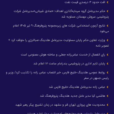
افت حدود ۳ درصدی قیمت نفت
حکم مدیرعامل گروه سرمایه‌گذاری اهداف؛ «صادق شیبانی»مدیرعامل شرکت
پتروشیمی سروش مهستان عسلویه شد
نتایج آزمون استخدامی شرکت های زیرمجموعه پتروفرهنگ ۹ تیر ۱۴۰۵ اعلام
می‌شود
وزارت تعاون حکم پایان مسئولیت مدیرعامل هلدینگ صباانرژی را متوقف کرد +
تصویر نامه
رای انفصال از خدمت عباس‌زاده جعلی و ساخته هوش مصنوعی است
پایان تایم اداری در پتروشیمی بندرامام ساعت ۱۲ اعلام شد
روابط عمومی هلدینگ خلیج فارس، خبر انتصاب عباس زاده را تکذیب کرد/ وزیر و
رئیس جمهور در سفر
عباس زاده مدیرعامل هلدینگ خلیج فارس شد
هاشمی کیا مدیر عامل جدید هلدینگ پتروفرهنگ شد
محدودیت های پروازی تهران قم و مشهد در زمان تشییع پیکر رهبر شهید
مدیرعامل پارسان: همه مجتمع‌های اوره‌ساز در مدار تولید هستند