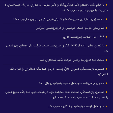
با حکم رئیس‌جمهور؛ دکتر عسکری‌آزاد و دکتر مروتی در شورای سازمان بهینه‌سازی و
مدیریت راهبردی انرژی منصوب شدند
محمد زین العابدین سرپرست شرکت پتروشیمی کیمیای پارس خاورمیانه شد
سرپرستی دوباره حسام خوشبین فر در پتروشیمی امیرکبیر
۱۴۰۴؛ سال طلایی پتروشیمی نوری
با تودیع عباس زاده از NPC؛ شاکری سرپرست جدید شرکت ملی صنایع پتروشیمی
شد
حجت عبداله‌پور مدیرعامل شرکت نگهداشت‌کاران شد
صندوق بازنشستگی کشوری ابلاغ پیشین درباره هلدینگ صباانرژی را کان‌لم‌یکن
اعلام کرد
حسین موسی‌زاده مدیرعامل جدید پتروشیمی رازی شد
صندوق بازنشستگی صنعت نفت نماینده خود در هیأت‌مدیره هلدینگ خلیج فارس
را تغییر داد + نامه حسین زاده به شریعتمداری
مدیرعامل توسعه پتروشیمی کنگان منصوب شد