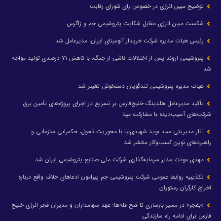
توضیح مبین انرژی در خصوص رای شورای رقابت
شکست مبین انرژی مقابل شکایت پتروشیمی جم و زاگرس
رئیس هیات مدیره شرکت خریدار آلومینای ایران، مدیرعامل شد
پتروشیمی اروند پس از اختلالات ناشی از جنگ، با کاهش ۷۱ درصدی تولید مواجه
شد
هیات مدیره پتروشیمی تندگویان دستخوش تغییر شد
تأکید مدیرعامل هلدینگ خلیج‌فارس بر تسریع در اجرای پروژه‌های تأمین برق
شرکت‌های آسیب‌دیده با مشارکت مپنا
آثار مدیریتی سید نوید شهیدی‌نیا با محوریت تحول، حکمرانی سازمانی و
راهبردهای نوین کسب‌وکار منتشر شد
مهدی مودت مدیر سرمایه‌گذاری شرکت ملی صنایع پتروشیمی ایران شد
تکذیبیه روابط عمومی شرکت پتروشیمی جم پیرامون ادعاهای خلاف واقع درباره
اخراج کارگران رستوران
«بفجر» در مسیر بازسازی تا فتح قله‌ها؛ عهد سهامداران و مدیران فجر انرژی خلیج
فارس برای ادامه راه سازندگی