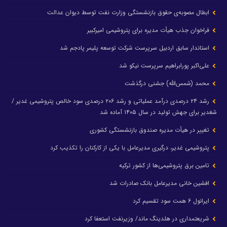
ابطال مصوبه‌ی حقوق بازنشستگی وزارت نفت توسط دیوان عدالت
فراخوان جذب هیأت مدیره برای پتروشیمی امیرکبیر
استاندار سابق اردبیل سرپرست شرکت توسعه پلیمر پادجم شد
علی‌اکبر پورابراهیم سرپرست نیکو شد
محمد (شمس‌الله) جشنی درگذشت
رشد ۲۴ درصدی درآمد عملیاتی و رشد ۲۰۶ درصدی سود خالص پتروشیمی غدیر /
شغدیر برای جهش تولید در سال ۱۴۰۵ آماده شد
تغییر در هیأت مدیره صندوق بازنشستگی کشوری
پتروشیمی غدیر، درگیری مدیرعامل با یکی از کارکنان را تکذیب کرد
تامین برق پتروشیمی‌ها از کشور ترکیه
افشین خانی مدیرعامل بانک صادرات شد
ایرانول ۶ همت سود تقسیم کرد
شریعتمداری در هلدینگ ماند/ وزیرنفت استعفا کرد