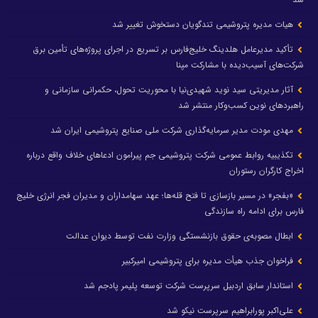
هیات مدیره پتروشیمی تندگویان دستخوش تغییر شد
تأکید مدیرعامل هلدینگ خلیج‌فارس بر تسریع در اجرای پروژه‌های تأمین برق
شرکت‌های آسیب‌دیده با مشارکت مپنا
آثار مدیریتی سید نوید شهیدی‌نیا با محوریت تحول، حکمرانی سازمانی و
راهبردهای نوین کسب‌وکار منتشر شد
مهدی مودت مدیر سرمایه‌گذاری شرکت ملی صنایع پتروشیمی ایران شد
تکذیبیه روابط عمومی شرکت پتروشیمی جم پیرامون ادعاهای خلاف واقع درباره
اخراج کارگران رستوران
«بفجر» در مسیر بازسازی تا فتح قله‌ها؛ عهد سهامداران و مدیران فجر انرژی خلیج
فارس برای ادامه راه سازندگی
ابطال مصوبه‌ی حقوق بازنشستگی وزارت نفت توسط دیوان عدالت
فراخوان جذب هیأت مدیره برای پتروشیمی امیرکبیر
استاندار سابق اردبیل سرپرست شرکت توسعه پلیمر پادجم شد
علی‌اکبر پورابراهیم سرپرست نیکو شد