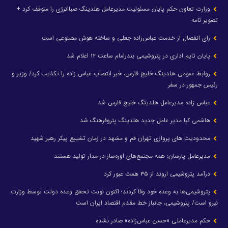
وزارت تعاون حکم پایان مسئولیت مدیرعامل هلدینگ صباانرژی را متوقف کرد +
تصویر نامه
رای انفصال از خدمت عباس‌زاده جعلی و ساخته هوش مصنوعی است
پایان تایم اداری در پتروشیمی بندرامام ساعت ۱۲ اعلام شد
روابط عمومی هلدینگ خلیج فارس، خبر انتصاب عباس زاده را تکذیب کرد/ وزیر و
رئیس جمهور در سفر
عباس زاده مدیرعامل هلدینگ خلیج فارس شد
هاشمی کیا مدیر عامل جدید هلدینگ پتروفرهنگ شد
محدودیت های پروازی تهران قم و مشهد در زمان تشییع پیکر رهبر شهید
مدیرعامل پارسان: همه مجتمع‌های اوره‌ساز در مدار تولید هستند
درآمد پتروشیمی اروند از ۳۵ همت عبور کرد
پتروشیمی‌ها به وعده خود وفا کردند؛ اکنون نوبت تحقق وعده دولت توسط وزارت
نیرو است/ پتروشیمی، جانباز خط مقدم اقتصاد ایران است
حکم مدیرعاملی «حسن عباس‌زاده» صادر نشده