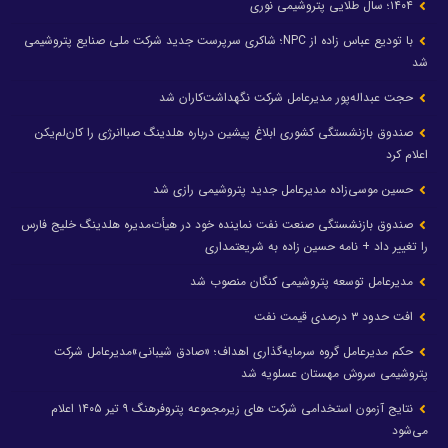
۱۴۰۴؛ سال طلایی پتروشیمی نوری
با تودیع عباس زاده از NPC؛ شاکری سرپرست جدید شرکت ملی صنایع پتروشیمی
شد
حجت عبداله‌پور مدیرعامل شرکت نگهداشت‌کاران شد
صندوق بازنشستگی کشوری ابلاغ پیشین درباره هلدینگ صباانرژی را کان‌لم‌یکن
اعلام کرد
حسین موسی‌زاده مدیرعامل جدید پتروشیمی رازی شد
صندوق بازنشستگی صنعت نفت نماینده خود در هیأت‌مدیره هلدینگ خلیج فارس
را تغییر داد + نامه حسین زاده به شریعتمداری
مدیرعامل توسعه پتروشیمی کنگان منصوب شد
افت حدود ۳ درصدی قیمت نفت
حکم مدیرعامل گروه سرمایه‌گذاری اهداف؛ «صادق شیبانی»مدیرعامل شرکت
پتروشیمی سروش مهستان عسلویه شد
نتایج آزمون استخدامی شرکت های زیرمجموعه پتروفرهنگ ۹ تیر ۱۴۰۵ اعلام
می‌شود