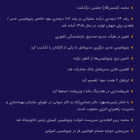
محمد (شمس‌الله) جشنی درگذشت
رشد ۲۴ درصدی درآمد عملیاتی و رشد ۲۰۶ درصدی سود خالص پتروشیمی غدیر /
شغدیر برای جهش تولید در سال ۱۴۰۵ آماده شد
تغییر در هیأت مدیره صندوق بازنشستگی کشوری
پتروشیمی غدیر، درگیری مدیرعامل با یکی از کارکنان را تکذیب کرد
تامین برق پتروشیمی‌ها از کشور ترکیه
افشین خانی مدیرعامل بانک صادرات شد
ایرانول ۶ همت سود تقسیم کرد
شریعتمداری در هلدینگ ماند/ وزیرنفت استعفا کرد
با حکم رئیس‌جمهور؛ دکتر عسکری‌آزاد و دکتر مروتی در شورای سازمان بهینه‌سازی و
مدیریت راهبردی انرژی منصوب شدند
محمد زین العابدین سرپرست شرکت پتروشیمی کیمیای پارس خاورمیانه شد
سرپرستی دوباره حسام خوشبین فر در پتروشیمی امیرکبیر