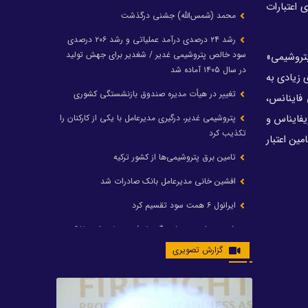
 ابزار به جای اعتبارات
محمد (شمس‌الله) جشنی درگذشت
رشد ۲۴ درصدی درآمد عملیاتی و رشد ۲۰۶ درصدی
سود خالص پتروشیمی غدیر / شغدیر برای جهش تولید
تروشیمی»
در سال ۱۴۰۵ آماده شد
 زیادی به
تغییر در هیأت مدیره صندوق بازنشستگی کشوری
 فاینانس،
پتروشیمی غدیر، درگیری مدیرعامل با یکی از کارکنان را
یفایناس و
تکذیب کرد
امین اعتبار
تامین برق پتروشیمی‌ها از کشور ترکیه
افشین خانی مدیرعامل بانک صادرات شد
ایرانول ۶ همت سود تقسیم کرد
شریعتمداری در هلدینگ ماند/ وزیرنفت استعفا کرد
گزارش تصویری
با حکم رئیس‌جمهور؛ دکتر عسکری‌آزاد و دکتر مروتی در
شورای سازمان بهینه‌سازی و مدیریت راهبردی انرژی
منصوب شدند
محمد زین العابدین سرپرست شرکت پتروشیمی