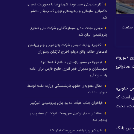
آثار مدیریتی سید نوید شهیدی‌نیا با محوریت تحول،
حکمرانی سازمانی و راهبردهای نوین کسب‌وکار منتشر
شد
ن صنعت
مهدی مودت مدیر سرمایه‌گذاری شرکت ملی صنایع
پتروشیمی ایران شد
تکذیبیه روابط عمومی شرکت پتروشیمی جم پیرامون
ادعاهای خلاف واقع درباره اخراج کارگران رستوران
هزار میلیارد ریال تسهیلات و تعهدات ریالی، ۳۳۵ میلیون «یورو»،
«بفجر» در مسیر بازسازی تا فتح قله‌ها؛ عهد
ت صادراتی
سهامداران و مدیران فجر انرژی خلیج فارس برای ادامه
راه سازندگی
ابطال مصوبه‌ی حقوق بازنشستگی وزارت نفت توسط
رس جنوبی،
دیوان عدالت
ای است که
فراخوان جذب هیأت مدیره برای پتروشیمی امیرکبیر
نعت، تحت
استاندار سابق اردبیل سرپرست شرکت توسعه پلیمر
پادجم شد
چنین با ارائه طرح اعتباری ویژه تولید؛ «طراوت» برای تامین سرمایه در گردش و سرمایه ثابت بخش‌های مختلف صنعتی از ابتدای سال ۹۹، این بانک
علی‌اکبر پورابراهیم سرپرست نیکو شد