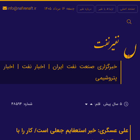
جمعه 16 مرداد 1405
info@nafirenaft.ir
صفحه اصلی
ارتباط با نفیر
درباره نفیر
جستجو
برای:
نفیرنفت
خبرگزاری صنعت نفت ایران | اخبار نفت | اخبار
پتروشیمی
۵ سال پیش
قلم:
شماره: ۴۸۵۹۴
علی عسگری: خبر استعفایم جعلی است/ کار را با