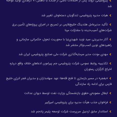
پتروشیمی اروند پس از اختلالات ناشی از جنگ، با کاهش ۷۱ درصدی تولید مواجه
شد
هیات مدیره پتروشیمی تندگویان دستخوش تغییر شد
تأکید مدیرعامل هلدینگ خلیج‌فارس بر تسریع در اجرای پروژه‌های تأمین برق
شرکت‌های آسیب‌دیده با مشارکت مپنا
آثار مدیریتی سید نوید شهیدی‌نیا با محوریت تحول، حکمرانی سازمانی و
راهبردهای نوین کسب‌وکار منتشر شد
مهدی مودت مدیر سرمایه‌گذاری شرکت ملی صنایع پتروشیمی ایران شد
تکذیبیه روابط عمومی شرکت پتروشیمی جم پیرامون ادعاهای خلاف واقع درباره
اخراج کارگران رستوران
«بفجر» در مسیر بازسازی تا فتح قله‌ها؛ عهد سهامداران و مدیران فجر انرژی خلیج
فارس برای ادامه راه سازندگی
ابطال مصوبه‌ی حقوق بازنشستگی وزارت نفت توسط دیوان عدالت
فراخوان جذب هیأت مدیره برای پتروشیمی امیرکبیر
استاندار سابق اردبیل سرپرست شرکت توسعه پلیمر پادجم شد