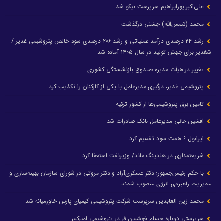
علی‌اکبر پورابراهیم سرپرست نیکو شد
محمد (شمس‌الله) جشنی درگذشت
رشد ۲۴ درصدی درآمد عملیاتی و رشد ۲۰۶ درصدی سود خالص پتروشیمی غدیر /
شغدیر برای جهش تولید در سال ۱۴۰۵ آماده شد
تغییر در هیأت مدیره صندوق بازنشستگی کشوری
پتروشیمی غدیر، درگیری مدیرعامل با یکی از کارکنان را تکذیب کرد
تامین برق پتروشیمی‌ها از کشور ترکیه
افشین خانی مدیرعامل بانک صادرات شد
ایرانول ۶ همت سود تقسیم کرد
شریعتمداری در هلدینگ ماند/ وزیرنفت استعفا کرد
با حکم رئیس‌جمهور؛ دکتر عسکری‌آزاد و دکتر مروتی در شورای سازمان بهینه‌سازی و
مدیریت راهبردی انرژی منصوب شدند
محمد زین العابدین سرپرست شرکت پتروشیمی کیمیای پارس خاورمیانه شد
سرپرستی دوباره حسام خوشبین فر در پتروشیمی امیرکبیر