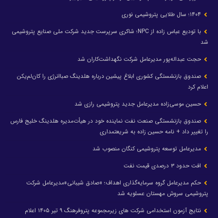
۱۴۰۴؛ سال طلایی پتروشیمی نوری
با تودیع عباس زاده از NPC؛ شاکری سرپرست جدید شرکت ملی صنایع پتروشیمی
شد
حجت عبداله‌پور مدیرعامل شرکت نگهداشت‌کاران شد
صندوق بازنشستگی کشوری ابلاغ پیشین درباره هلدینگ صباانرژی را کان‌لم‌یکن
اعلام کرد
حسین موسی‌زاده مدیرعامل جدید پتروشیمی رازی شد
صندوق بازنشستگی صنعت نفت نماینده خود در هیأت‌مدیره هلدینگ خلیج فارس
را تغییر داد + نامه حسین زاده به شریعتمداری
مدیرعامل توسعه پتروشیمی کنگان منصوب شد
افت حدود ۳ درصدی قیمت نفت
حکم مدیرعامل گروه سرمایه‌گذاری اهداف؛ «صادق شیبانی»مدیرعامل شرکت
پتروشیمی سروش مهستان عسلویه شد
نتایج آزمون استخدامی شرکت های زیرمجموعه پتروفرهنگ ۹ تیر ۱۴۰۵ اعلام