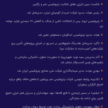
شکست مبین انرژی مقابل شکایت پتروشیمی جم و زاگرس
رئیس هیات مدیره شرکت خریدار آلومینای ایران، مدیرعامل شد
پتروشیمی اروند پس از اختلالات ناشی از جنگ، با کاهش ۷۱ درصدی تولید مواجه
شد
هیات مدیره پتروشیمی تندگویان دستخوش تغییر شد
تأکید مدیرعامل هلدینگ خلیج‌فارس بر تسریع در اجرای پروژه‌های تأمین برق
شرکت‌های آسیب‌دیده با مشارکت مپنا
آثار مدیریتی سید نوید شهیدی‌نیا با محوریت تحول، حکمرانی سازمانی و
راهبردهای نوین کسب‌وکار منتشر شد
مهدی مودت مدیر سرمایه‌گذاری شرکت ملی صنایع پتروشیمی ایران شد
تکذیبیه روابط عمومی شرکت پتروشیمی جم پیرامون ادعاهای خلاف واقع درباره
اخراج کارگران رستوران
«بفجر» در مسیر بازسازی تا فتح قله‌ها؛ عهد سهامداران و مدیران فجر انرژی خلیج
فارس برای ادامه راه سازندگی
ابطال مصوبه‌ی حقوق بازنشستگی وزارت نفت توسط دیوان عدالت