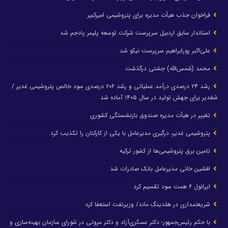
فراخوان جذب هیأت مدیره برای پتروشیمی امیرکبیر
استاندار سابق اردبیل سرپرست شرکت توسعه پلیمر پادجم شد
علی‌اکبر پورابراهیم سرپرست نیکو شد
محمد (شمس‌الله) جشنی درگذشت
رشد ۲۴ درصدی درآمد عملیاتی و رشد ۲۰۶ درصدی سود خالص پتروشیمی غدیر /
شغدیر برای جهش تولید در سال ۱۴۰۵ آماده شد
تغییر در هیأت مدیره صندوق بازنشستگی کشوری
پتروشیمی غدیر، درگیری مدیرعامل با یکی از کارکنان را تکذیب کرد
تامین برق پتروشیمی‌ها از کشور ترکیه
افشین خانی مدیرعامل بانک صادرات شد
ایرانول ۶ همت سود تقسیم کرد
شریعتمداری در هلدینگ ماند/ وزیرنفت استعفا کرد
با حکم رئیس‌جمهور؛ دکتر عسکری‌آزاد و دکتر مروتی در شورای سازمان بهینه‌سازی و