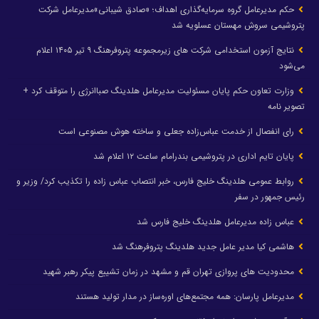
حکم مدیرعامل گروه سرمایه‌گذاری اهداف؛ «صادق شیبانی»مدیرعامل شرکت
پتروشیمی سروش مهستان عسلویه شد
نتایج آزمون استخدامی شرکت های زیرمجموعه پتروفرهنگ ۹ تیر ۱۴۰۵ اعلام
می‌شود
وزارت تعاون حکم پایان مسئولیت مدیرعامل هلدینگ صباانرژی را متوقف کرد +
تصویر نامه
رای انفصال از خدمت عباس‌زاده جعلی و ساخته هوش مصنوعی است
پایان تایم اداری در پتروشیمی بندرامام ساعت ۱۲ اعلام شد
روابط عمومی هلدینگ خلیج فارس، خبر انتصاب عباس زاده را تکذیب کرد/ وزیر و
رئیس جمهور در سفر
عباس زاده مدیرعامل هلدینگ خلیج فارس شد
هاشمی کیا مدیر عامل جدید هلدینگ پتروفرهنگ شد
محدودیت های پروازی تهران قم و مشهد در زمان تشییع پیکر رهبر شهید
مدیرعامل پارسان: همه مجتمع‌های اوره‌ساز در مدار تولید هستند