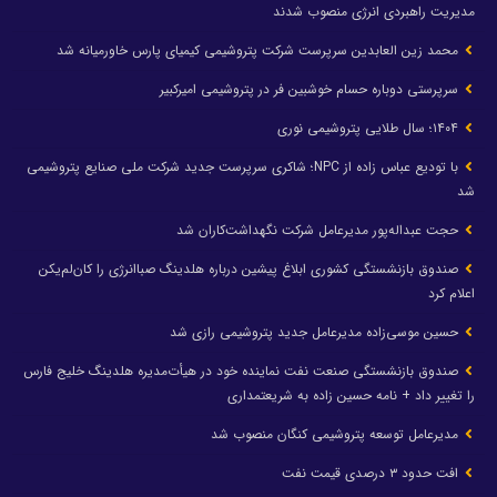
مدیریت راهبردی انرژی منصوب شدند
محمد زین العابدین سرپرست شرکت پتروشیمی کیمیای پارس خاورمیانه شد
سرپرستی دوباره حسام خوشبین فر در پتروشیمی امیرکبیر
۱۴۰۴؛ سال طلایی پتروشیمی نوری
با تودیع عباس زاده از NPC؛ شاکری سرپرست جدید شرکت ملی صنایع پتروشیمی
شد
حجت عبداله‌پور مدیرعامل شرکت نگهداشت‌کاران شد
صندوق بازنشستگی کشوری ابلاغ پیشین درباره هلدینگ صباانرژی را کان‌لم‌یکن
اعلام کرد
حسین موسی‌زاده مدیرعامل جدید پتروشیمی رازی شد
صندوق بازنشستگی صنعت نفت نماینده خود در هیأت‌مدیره هلدینگ خلیج فارس
را تغییر داد + نامه حسین زاده به شریعتمداری
مدیرعامل توسعه پتروشیمی کنگان منصوب شد
افت حدود ۳ درصدی قیمت نفت