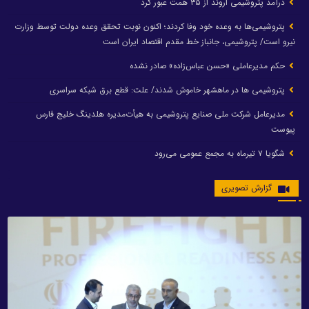
درآمد پتروشیمی اروند از ۳۵ همت عبور کرد
پتروشیمی‌ها به وعده خود وفا کردند؛ اکنون نوبت تحقق وعده دولت توسط وزارت
نیرو است/ پتروشیمی، جانباز خط مقدم اقتصاد ایران است
حکم مدیرعاملی «حسن عباس‌زاده» صادر نشده
پتروشیمی ها در ماهشهر خاموش شدند/ علت: قطع برق شبکه سراسری
مدیرعامل شرکت ملی صنایع پتروشیمی به هیأت‌مدیره هلدینگ خلیج فارس
پیوست
شگویا ۷ تیرماه به مجمع عمومی می‌رود
گزارش تصویری