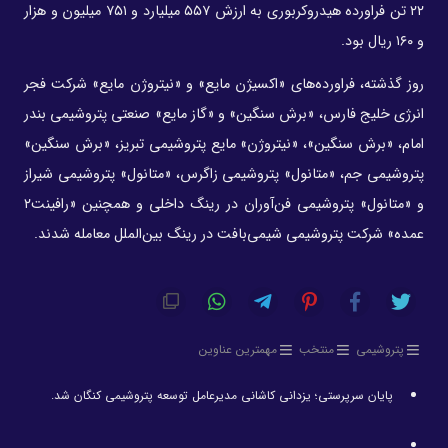
۲۲ تن فراورده هیدروکربوری به ارزش ۵۵۷ میلیارد و ۷۵۱ میلیون و هزار
و ۱۶۰ ریال بود.
روز گذشته، فراورده‌های «اکسیژن مایع» و «نیتروژن مایع» شرکت فجر
انرژی خلیج فارس، «برش سنگین» و «گاز مایع» صنعتی پتروشیمی بندر
امام، «برش سنگین»، «نیتروژن» مایع پتروشیمی تبریز، «برش سنگین»
پتروشیمی جم، «متانول» پتروشیمی زاگرس، «متانول» پتروشیمی شیراز
و «متانول» پتروشیمی فن‌آوران در رینگ داخلی و همچنین «رافینت۲
عمده» شرکت پتروشیمی شیمی‌بافت در رینگ بین‌الملل معامله شدند.
پتروشیمی
منتخب
مهمترین عناوین
پایان سرپرستی؛ یزدانی کاشانی مدیرعامل توسعه پتروشیمی کنگان شد.