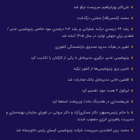
علی‌اکبر پورابراهیم سرپرست نیکو شد
محمد (شمس‌الله) جشنی درگذشت
رشد ۲۴ درصدی درآمد عملیاتی و رشد ۲۰۶ درصدی سود خالص پتروشیمی غدیر /
شغدیر برای جهش تولید در سال ۱۴۰۵ آماده شد
تغییر در هیأت مدیره صندوق بازنشستگی کشوری
پتروشیمی غدیر، درگیری مدیرعامل با یکی از کارکنان را تکذیب کرد
تامین برق پتروشیمی‌ها از کشور ترکیه
افشین خانی مدیرعامل بانک صادرات شد
ایرانول ۶ همت سود تقسیم کرد
شریعتمداری در هلدینگ ماند/ وزیرنفت استعفا کرد
با حکم رئیس‌جمهور؛ دکتر عسکری‌آزاد و دکتر مروتی در شورای سازمان بهینه‌سازی و
مدیریت راهبردی انرژی منصوب شدند
محمد زین العابدین سرپرست شرکت پتروشیمی کیمیای پارس خاورمیانه شد