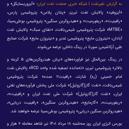
به گزارش نفیرنفت | شبکه خبری صنعت نفت ایران؛
«آیزوریسایکل» و
«آیزوفید» پالایش نفت تبریز، «پنتان پلاس» پتروشیمی پارس،
«رافینیت»، «ریفورمیت» و «هیدروکربن سنگین» پتروشیمی بوعلی‌سینا،
«MTBE» شرکت پتروشیمی شیمی‌بافت، «نفتای سبک» پالایش نفت
آبادان، «نیتروژن مایع» پتروشیمی غدیر و «نیتروژن مایع» شرکت صنایع
طبی آرکاشیمی سورنا در رینگ داخلی عرضه می‌شوند.
در رینگ بین‌الملل نیز فراورده‌های «برش هیدروکربن‌های ۵ کربنه و
بالاتر» پتروشیمی تبریز، «ته‌مانده تصفیه شده واحد RCD» پالایش نفت
امام خمینی (ره) شازند، «رافینت۲ عمده» شرکت پتروشیمی
شیمی‌بافت، «نفت گاز(گازوئیل)» شرکت ملی پخش فرآورده‌های نفتی
ایران، «نفت گاز(گازوئیل)» شرکت ملی نفت ایران و «رافینیت»،
«ریفورمیت»، «گازمایع»، «هیدروکربن سنگین»، «رافینیت دریایی»،
«هیدروکربن سنگین دریایی» پتروشیمی بوعلی‌سینا عرضه خواهند شد.
بورس انرژی ایران روز سه‌شنبه ۱۸ مرداد ۱۴۰۱ نیز شاهد معامله ۷ هزار و