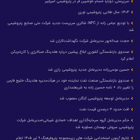
سرپرستی دوباره حسام خوشبین فر در پتروشیمی امیرکبیر
۱۴۰۴؛ سال طلایی پتروشیمی نوری
با تودیع عباس زاده از NPC؛ شاکری سرپرست جدید شرکت ملی صنایع پتروشیمی
شد
حجت عبداله‌پور مدیرعامل شرکت نگهداشت‌کاران شد
صندوق بازنشستگی کشوری ابلاغ پیشین درباره هلدینگ صباانرژی را کان‌لم‌یکن
اعلام کرد
حسین موسی‌زاده مدیرعامل جدید پتروشیمی رازی شد
صندوق بازنشستگی صنعت نفت نماینده خود در هیأت‌مدیره هلدینگ خلیج فارس
را تغییر داد + نامه حسین زاده به شریعتمداری
مدیرعامل توسعه پتروشیمی کنگان منصوب شد
افت حدود ۳ درصدی قیمت نفت
حکم مدیرعامل گروه سرمایه‌گذاری اهداف؛ «صادق شیبانی»مدیرعامل شرکت
پتروشیمی سروش مهستان عسلویه شد
نتایج آزمون استخدامی شرکت های زیرمجموعه پتروفرهنگ ۹ تیر ۱۴۰۵ اعلام