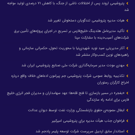
پتروشیمی اروند پس از اختلالات ناشی از جنگ، با کاهش ۷۱ درصدی تولید مواجه
شد
هیات مدیره پتروشیمی تندگویان دستخوش تغییر شد
تأکید مدیرعامل هلدینگ خلیج‌فارس بر تسریع در اجرای پروژه‌های تأمین برق
شرکت‌های آسیب‌دیده با مشارکت مپنا
آثار مدیریتی سید نوید شهیدی‌نیا با محوریت تحول، حکمرانی سازمانی و
راهبردهای نوین کسب‌وکار منتشر شد
مهدی مودت مدیر سرمایه‌گذاری شرکت ملی صنایع پتروشیمی ایران شد
تکذیبیه روابط عمومی شرکت پتروشیمی جم پیرامون ادعاهای خلاف واقع درباره
اخراج کارگران رستوران
«بفجر» در مسیر بازسازی تا فتح قله‌ها؛ عهد سهامداران و مدیران فجر انرژی خلیج
فارس برای ادامه راه سازندگی
ابطال مصوبه‌ی حقوق بازنشستگی وزارت نفت توسط دیوان عدالت
فراخوان جذب هیأت مدیره برای پتروشیمی امیرکبیر
استاندار سابق اردبیل سرپرست شرکت توسعه پلیمر پادجم شد