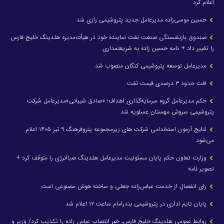
اعلام کرد
حسین موسی‌زاده مدیرعامل جدید پتروشیمی رازی شد
صندوق بازنشستگی صنعت نفت نماینده خود در هیأت‌مدیره هلدینگ خلیج فارس
را تغییر داد + نامه حسین زاده به شریعتمداری
مدیرعامل توسعه پتروشیمی کنگان منصوب شد
افت حدود ۳ درصدی قیمت نفت
حکم مدیرعامل گروه سرمایه‌گذاری اهداف؛ «صادق شیبانی»مدیرعامل شرکت
پتروشیمی سروش مهستان عسلویه شد
نتایج آزمون استخدامی شرکت های زیرمجموعه پتروفرهنگ ۹ تیر ۱۴۰۵ اعلام
می‌شود
وزارت تعاون حکم پایان مسئولیت مدیرعامل هلدینگ صباانرژی را متوقف کرد +
تصویر نامه
رای انفصال از خدمت عباس‌زاده جعلی و ساخته هوش مصنوعی است
پایان تایم اداری در پتروشیمی بندرامام ساعت ۱۲ اعلام شد
روابط عمومی هلدینگ خلیج فارس، خبر انتصاب عباس زاده را تکذیب کرد/ وزیر و