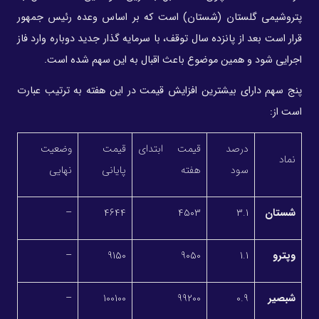
پتروشیمی گلستان (شستان) است که بر اساس وعده رئیس جمهور
قرار است بعد از پانزده سال توقف، با سرمایه گذار جدید دوباره وارد فاز
اجرایی شود و همین موضوع باعث اقبال به این سهم شده است.
پنج سهم دارای بیشترین افزایش قیمت در این هفته
به ترتیب عبارت
است از:
درصد
قیمت ابتدای
قیمت
وضعیت
نماد
سود
هفته
پایانی
نهایی
شستان
3.1
4503
4644
–
وپترو
1.1
9050
9150
–
شبصیر
0.9
99200
100100
–