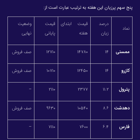
پنج سهم پرزیان این هفته به ترتیب عبارت است از:
درصد
قیمت ابتدای
قیمت
وضعیت
نماد
زیان
هفته
پایانی
نهایی
ممسنی
14
14780
12710
صف فروش
کازرو
14
12450
10710
صف فروش
پترول
11.2
2377
2110
–
دهدشت
8.6
10540
9630
صف فروش
فارس
6.4
7600
7110
–