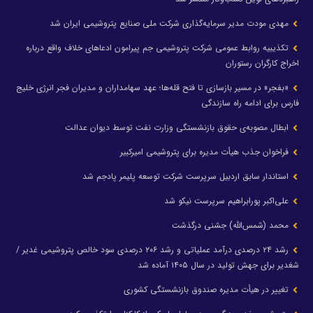
مهدی مودت مدیر سرمایه‌گذاری شرکت ملی صنایع پتروشیمی ایران شد
تکذیبیه روابط عمومی شرکت پتروشیمی جم پیرامون ادعاهای خلاف واقع درباره
اخراج کارگران رستوران
«بفجر» در مسیر بازسازی تا فتح قله‌ها؛ عهد سهامداران و مدیران فجر انرژی خلیج
فارس برای ادامه راه سازندگی
ابطال مصوبه‌ی حقوق بازنشستگی وزارت نفت توسط دیوان عدالت
فراخوان جذب هیأت مدیره برای پتروشیمی امیرکبیر
استاندار سابق اردبیل سرپرست شرکت توسعه پلیمر پادجم شد
علی‌اکبر پورابراهیم سرپرست نیکو شد
محمد (شمس‌الله) جشنی درگذشت
رشد ۲۴ درصدی درآمد عملیاتی و رشد ۲۰۶ درصدی سود خالص پتروشیمی غدیر /
شغدیر برای جهش تولید در سال ۱۴۰۵ آماده شد
تغییر در هیأت مدیره صندوق بازنشستگی کشوری