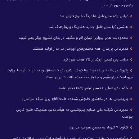
رئیس جمهور در سفر
عباس زاده مدیرعامل هلدینگ خلیج فارس شد
هاشمی کیا مدیر عامل جدید هلدینگ پتروفرهنگ شد
محدودیت های پروازی تهران قم و مشهد در زمان تشییع پیکر رهبر شهید
مدیرعامل پارسان: همه مجتمع‌های اوره‌ساز در مدار تولید هستند
درآمد پتروشیمی اروند از ۳۵ همت عبور کرد
پتروشیمی‌ها به وعده خود وفا کردند؛ اکنون نوبت تحقق وعده دولت توسط وزارت
نیرو است/ پتروشیمی، جانباز خط مقدم اقتصاد ایران است
حکم مدیرعاملی «حسن عباس‌زاده» صادر نشده
پتروشیمی ها در ماهشهر خاموش شدند/ علت: قطع برق شبکه سراسری
مدیرعامل شرکت ملی صنایع پتروشیمی به هیأت‌مدیره هلدینگ خلیج فارس
پیوست
شگویا ۷ تیرماه به مجمع عمومی می‌رود
چگونه مدیریت رفیق‌دوست در پتروشیمی فن‌آوران، ارزآوری را به اقتصاد کشور