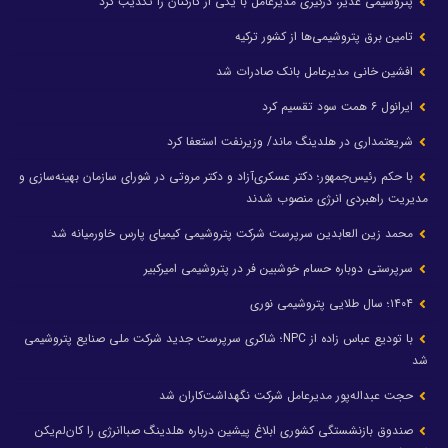
پتروشیمی غدیر، درگیری مدیرعامل با یکی از کارکنان را تکذیب کرد
تامین برق پتروشیمی‌ها از کشور ترکیه
افشین خانی مدیرعامل بانک صادرات شد
ایرانول ۶ همت سود تقسیم کرد
شریعتمداری در هلدینگ ماند/ وزیرنفت استعفا کرد
با حکم رئیس‌جمهور؛ دکتر عسکری‌آزاد و دکتر مروتی در شورای سازمان بهینه‌سازی و
مدیریت راهبردی انرژی منصوب شدند
محمد زین العابدین سرپرست شرکت پتروشیمی کیمیای پارس خاورمیانه شد
سرپرستی دوباره حسام خوشبین فر در پتروشیمی امیرکبیر
۱۴۰۴؛ سال طلایی پتروشیمی نوری
با تودیع عباس زاده از NPC؛ شاکری سرپرست جدید شرکت ملی صنایع پتروشیمی
شد
حجت عبداله‌پور مدیرعامل شرکت نگهداشت‌کاران شد
صندوق بازنشستگی کشوری ابلاغ پیشین درباره هلدینگ صباانرژی را کان‌لم‌یکن