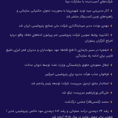
شرکت‌های آسیب‌دیده با مشارکت مپنا
آثار مدیریتی سید نوید شهیدی‌نیا با محوریت تحول، حکمرانی سازمانی و
راهبردهای نوین کسب‌وکار منتشر شد
مهدی مودت مدیر سرمایه‌گذاری شرکت ملی صنایع پتروشیمی ایران شد
تکذیبیه روابط عمومی شرکت پتروشیمی جم پیرامون ادعاهای خلاف واقع درباره
اخراج کارگران رستوران
«بفجر» در مسیر بازسازی تا فتح قله‌ها؛ عهد سهامداران و مدیران فجر انرژی خلیج
فارس برای ادامه راه سازندگی
ابطال مصوبه‌ی حقوق بازنشستگی وزارت نفت توسط دیوان عدالت
فراخوان جذب هیأت مدیره برای پتروشیمی امیرکبیر
استاندار سابق اردبیل سرپرست شرکت توسعه پلیمر پادجم شد
علی‌اکبر پورابراهیم سرپرست نیکو شد
محمد (شمس‌الله) جشنی درگذشت
رشد ۲۴ درصدی درآمد عملیاتی و رشد ۲۰۶ درصدی سود خالص پتروشیمی غدیر /
شغدیر برای جهش تولید در سال ۱۴۰۵ آماده شد