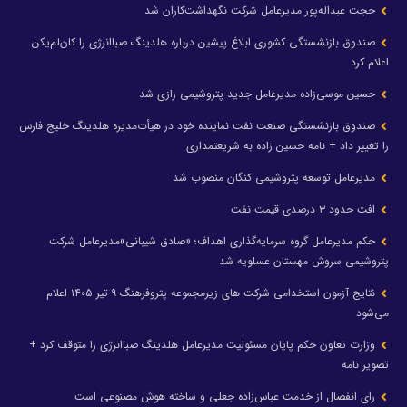
حجت عبداله‌پور مدیرعامل شرکت نگهداشت‌کاران شد
صندوق بازنشستگی کشوری ابلاغ پیشین درباره هلدینگ صباانرژی را کان‌لم‌یکن
اعلام کرد
حسین موسی‌زاده مدیرعامل جدید پتروشیمی رازی شد
صندوق بازنشستگی صنعت نفت نماینده خود در هیأت‌مدیره هلدینگ خلیج فارس
را تغییر داد + نامه حسین زاده به شریعتمداری
مدیرعامل توسعه پتروشیمی کنگان منصوب شد
افت حدود ۳ درصدی قیمت نفت
حکم مدیرعامل گروه سرمایه‌گذاری اهداف؛ «صادق شیبانی»مدیرعامل شرکت
پتروشیمی سروش مهستان عسلویه شد
نتایج آزمون استخدامی شرکت های زیرمجموعه پتروفرهنگ ۹ تیر ۱۴۰۵ اعلام
می‌شود
وزارت تعاون حکم پایان مسئولیت مدیرعامل هلدینگ صباانرژی را متوقف کرد +
تصویر نامه
رای انفصال از خدمت عباس‌زاده جعلی و ساخته هوش مصنوعی است