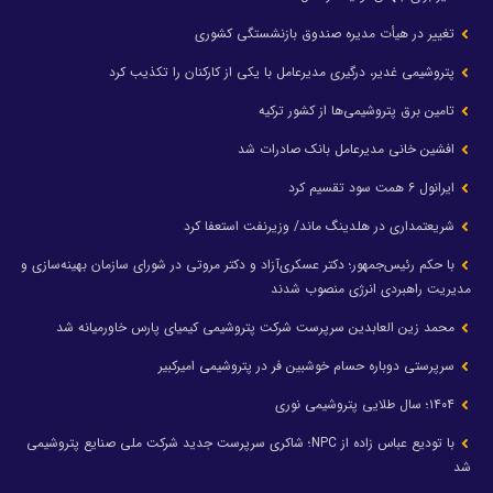
تغییر در هیأت مدیره صندوق بازنشستگی کشوری
پتروشیمی غدیر، درگیری مدیرعامل با یکی از کارکنان را تکذیب کرد
تامین برق پتروشیمی‌ها از کشور ترکیه
افشین خانی مدیرعامل بانک صادرات شد
ایرانول ۶ همت سود تقسیم کرد
شریعتمداری در هلدینگ ماند/ وزیرنفت استعفا کرد
با حکم رئیس‌جمهور؛ دکتر عسکری‌آزاد و دکتر مروتی در شورای سازمان بهینه‌سازی و
مدیریت راهبردی انرژی منصوب شدند
محمد زین العابدین سرپرست شرکت پتروشیمی کیمیای پارس خاورمیانه شد
سرپرستی دوباره حسام خوشبین فر در پتروشیمی امیرکبیر
۱۴۰۴؛ سال طلایی پتروشیمی نوری
با تودیع عباس زاده از NPC؛ شاکری سرپرست جدید شرکت ملی صنایع پتروشیمی
شد