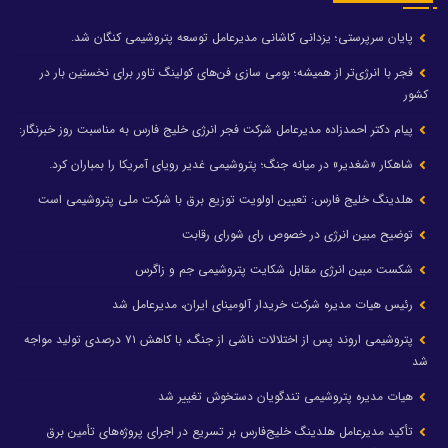
پایان سرپرستی؛ یزدانی کاشانی مدیرعامل توسعه پتروشیمی کنگان شد.
فجر با انرژی‌تر از همیشه؛ بومی سازی فن‌های کولینگ تاور برای نخستین بار در
کشور
پیام دکتر احمدزاده مدیرعامل شرکت فجر انرژی خلیج فارس به مناسبت روز خبرنگار:
شاهکار «شغدیر» در میانه جنگ؛ پتروشیمی غدیر رویای آمریکا را بمباران کرد.
هلدینگ خلیج فارس: تعیین اولویت توزیع برق با شرکت ملی پتروشیمی است
توضیح مبین انرژی در خصوص رای شورای رقابت
شکست مبین انرژی مقابل شکایت پتروشیمی جم و زاگرس
رئیس هیات مدیره شرکت خریدار آلومینای ایران، مدیرعامل شد
پتروشیمی اروند پس از اختلالات ناشی از جنگ، با کاهش ۷۱ درصدی تولید مواجه
شد
هیات مدیره پتروشیمی تندگویان دستخوش تغییر شد
تأکید مدیرعامل هلدینگ خلیج‌فارس بر تسریع در اجرای پروژه‌های تأمین برق