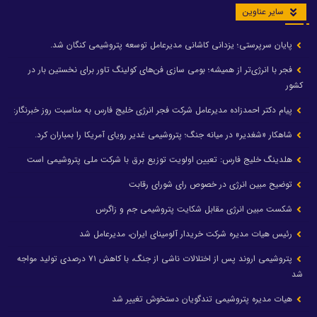
سایر عناوین
پایان سرپرستی؛ یزدانی کاشانی مدیرعامل توسعه پتروشیمی کنگان شد.
فجر با انرژی‌تر از همیشه؛ بومی سازی فن‌های کولینگ تاور برای نخستین بار در
کشور
پیام دکتر احمدزاده مدیرعامل شرکت فجر انرژی خلیج فارس به مناسبت روز خبرنگار:
شاهکار «شغدیر» در میانه جنگ؛ پتروشیمی غدیر رویای آمریکا را بمباران کرد.
هلدینگ خلیج فارس: تعیین اولویت توزیع برق با شرکت ملی پتروشیمی است
توضیح مبین انرژی در خصوص رای شورای رقابت
شکست مبین انرژی مقابل شکایت پتروشیمی جم و زاگرس
رئیس هیات مدیره شرکت خریدار آلومینای ایران، مدیرعامل شد
پتروشیمی اروند پس از اختلالات ناشی از جنگ، با کاهش ۷۱ درصدی تولید مواجه
شد
هیات مدیره پتروشیمی تندگویان دستخوش تغییر شد