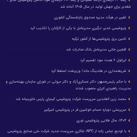
شغدیر برای جهش تولید در سال ۱۴۰۵ آماده شد
تغییر در هیأت مدیره صندوق بازنشستگی کشوری
پتروشیمی غدیر، درگیری مدیرعامل با یکی از کارکنان را تکذیب کرد
تامین برق پتروشیمی‌ها از کشور ترکیه
افشین خانی مدیرعامل بانک صادرات شد
ایرانول ۶ همت سود تقسیم کرد
شریعتمداری در هلدینگ ماند/ وزیرنفت استعفا کرد
با حکم رئیس‌جمهور؛ دکتر عسکری‌آزاد و دکتر مروتی در شورای سازمان بهینه‌سازی و
مدیریت راهبردی انرژی منصوب شدند
محمد زین العابدین سرپرست شرکت پتروشیمی کیمیای پارس خاورمیانه شد
سرپرستی دوباره حسام خوشبین فر در پتروشیمی امیرکبیر
۱۴۰۴؛ سال طلایی پتروشیمی نوری
با تودیع عباس زاده از NPC؛ شاکری سرپرست جدید شرکت ملی صنایع پتروشیمی