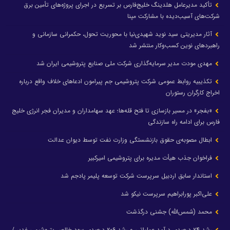
تأکید مدیرعامل هلدینگ خلیج‌فارس بر تسریع در اجرای پروژه‌های تأمین برق
شرکت‌های آسیب‌دیده با مشارکت مپنا
آثار مدیریتی سید نوید شهیدی‌نیا با محوریت تحول، حکمرانی سازمانی و
راهبردهای نوین کسب‌وکار منتشر شد
مهدی مودت مدیر سرمایه‌گذاری شرکت ملی صنایع پتروشیمی ایران شد
تکذیبیه روابط عمومی شرکت پتروشیمی جم پیرامون ادعاهای خلاف واقع درباره
اخراج کارگران رستوران
«بفجر» در مسیر بازسازی تا فتح قله‌ها؛ عهد سهامداران و مدیران فجر انرژی خلیج
فارس برای ادامه راه سازندگی
ابطال مصوبه‌ی حقوق بازنشستگی وزارت نفت توسط دیوان عدالت
فراخوان جذب هیأت مدیره برای پتروشیمی امیرکبیر
استاندار سابق اردبیل سرپرست شرکت توسعه پلیمر پادجم شد
علی‌اکبر پورابراهیم سرپرست نیکو شد
محمد (شمس‌الله) جشنی درگذشت
رشد ۲۴ درصدی درآمد عملیاتی و رشد ۲۰۶ درصدی سود خالص پتروشیمی غدیر /