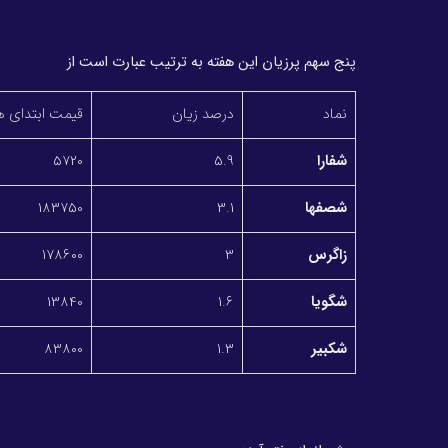
پنج سهم پرزیان این هفته به ترتیب عبارت است از
نماد
درصد زیان
قیمت ابتدای ه
شفارا
5.9
5720
شصفها
3.1
183750
زاگرس
3
178600
شگویا
1.6
13840
شکبیر
1.3
83800