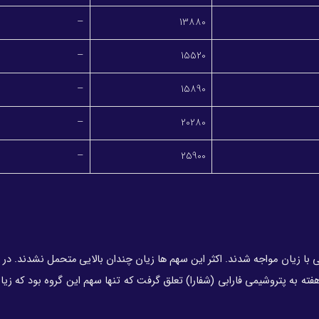
–
13880
–
15520
–
15890
–
20280
–
25900
م از میان سهام پتروشیمی با زیان مواجه شدند. اکثر این سهم ها زیان چندان بالایی متحمل نشدند. در
 بالاترین زیان این هفته به پتروشیمی فارابی (شفارا) تعلق گرفت که تنها سهم این گروه بود که 