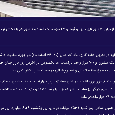
سهام پتروشیمی متاثر از بازار در هفته گذشته روندیمثبت داشت. از میان 31 سهم قابل خرید و فروش، 23 سهم سود د
بازار سرمایه در آخرین هفته کاری ماه آخر سال (20- 24 اسفندماه) دو چهر
هفته قیمت ها اصلاح خورد و یکبار دیگر شاخص کل به کانال یک میلیون و 700 هزار واحد بازگشت اما بخصوص در آخرین روز با
 حال مجموع هفته، تعادل و تغییر چندانی در قیمت ها را نشان نمی داد.
شاخص کل بورس که د
رسید و در نهایت ر