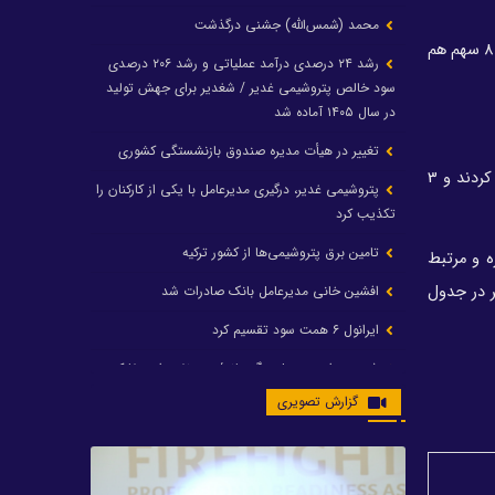
محمد (شمس‌الله) جشنی درگذشت
در این هفته سهام پتروشیمی هم متاثر از بازار در هفته روندی تقریبا مثبت داشت. از میان 31 سهم قابل خرید و فروش، 23 سهم سود داشتند و 8 سهم هم
رشد ۲۴ درصدی درآمد عملیاتی و رشد ۲۰۶ درصدی
سود خالص پتروشیمی غدیر / شغدیر برای جهش تولید
در سال ۱۴۰۵ آماده شد
تغییر در هیأت مدیره صندوق بازنشستگی کشوری
از میان 23 سهمی که در این هفته افزایش قیمت داشتند، 18 سهم سودی کمتر از 5 درصد داشتند، 2 سهم سودی بین 5 تا 10 درصد را تجربه کردند و 3
پتروشیمی غدیر، درگیری مدیرعامل با یکی از کارکنان را
تکذیب کرد
تامین برق پتروشیمی‌ها از کشور ترکیه
ه و مرتبط
ر دیگر در جدول
افشین خانی مدیرعامل بانک صادرات شد
ایرانول ۶ همت سود تقسیم کرد
شریعتمداری در هلدینگ ماند/ وزیرنفت استعفا کرد
گزارش تصویری
با حکم رئیس‌جمهور؛ دکتر عسکری‌آزاد و دکتر مروتی در
شورای سازمان بهینه‌سازی و مدیریت راهبردی انرژی
منصوب شدند
محمد زین العابدین سرپرست شرکت پتروشیمی