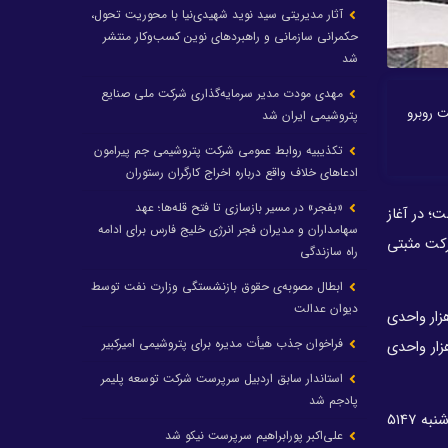
آثار مدیریتی سید نوید شهیدی‌نیا با محوریت تحول،
حکمرانی سازمانی و راهبردهای نوین کسب‌وکار منتشر
شد
مهدی مودت مدیر سرمایه‌گذاری شرکت ملی صنایع
اشتند و 8 سهم هم با کاهش قیمت روبرو
پتروشیمی ایران شد
تکذیبیه روابط عمومی شرکت پتروشیمی جم پیرامون
ادعاهای خلاف واقع درباره اخراج کارگران رستوران
«بفجر» در مسیر بازسازی تا فتح قله‌ها؛ عهد
ه متفاوت داشت؛ در آغاز
سهامداران و مدیران فجر انرژی خلیج فارس برای ادامه
زار چنان حرکت مثبتی
راه سازندگی
ابطال مصوبه‌ی حقوق بازنشستگی وزارت نفت توسط
دیوان عدالت
ر آغاز معاملات هفته روی عدد یک میلیون و 817 هزار قرار داشت، درپایان معاملات روز چهارشنبه به یک میلیون و 820 هزار واحدی
فراخوان جذب هیأت مدیره برای پتروشیمی امیرکبیر
شد 0.16 درصدی را در کارنامه خود ثبت کرد. در سوی دیگر نیز شاخص کل هم‌وزن با رشد ۱.۵۶ درصدی در محدوده ۵۵۴ هزار واحدی
استاندار سابق اردبیل سرپرست شرکت توسعه پلیمر
پادجم شد
ارزش معاملات خرد نیز نسبت به هفته ماقبل افزایشی بود و بر همین اساس روز شنبه ۷۵۳۹ میلیارد تومان، روز یکشنبه ۶۰۲۹ میلیارد، روز دوشنبه ۵۱۴۷
علی‌اکبر پورابراهیم سرپرست نیکو شد