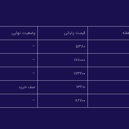
فته
قیمت پایانی
وضعیت نهایی
–
5380
–
178000
–
173200
13610
صف خرید
–
82700