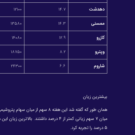
دهدشت
14.7
12100
ممسنی
14.3
13580
کازرو
12.9
14080
وپترو
8.2
18750
شاروم
6.6
24300
بیشترین زیان
همان طور که گفته شد این هفته 8 سه
میان 7 سهم زیانی کمتر از 4 درصد داشتند.
5 درصد را تجربه کرد.