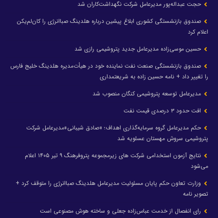
حجت عبداله‌پور مدیرعامل شرکت نگهداشت‌کاران شد
صندوق بازنشستگی کشوری ابلاغ پیشین درباره هلدینگ صباانرژی را کان‌لم‌یکن
اعلام کرد
حسین موسی‌زاده مدیرعامل جدید پتروشیمی رازی شد
صندوق بازنشستگی صنعت نفت نماینده خود در هیأت‌مدیره هلدینگ خلیج فارس
را تغییر داد + نامه حسین زاده به شریعتمداری
مدیرعامل توسعه پتروشیمی کنگان منصوب شد
افت حدود ۳ درصدی قیمت نفت
حکم مدیرعامل گروه سرمایه‌گذاری اهداف؛ «صادق شیبانی»مدیرعامل شرکت
پتروشیمی سروش مهستان عسلویه شد
نتایج آزمون استخدامی شرکت های زیرمجموعه پتروفرهنگ ۹ تیر ۱۴۰۵ اعلام
می‌شود
وزارت تعاون حکم پایان مسئولیت مدیرعامل هلدینگ صباانرژی را متوقف کرد +
تصویر نامه
رای انفصال از خدمت عباس‌زاده جعلی و ساخته هوش مصنوعی است