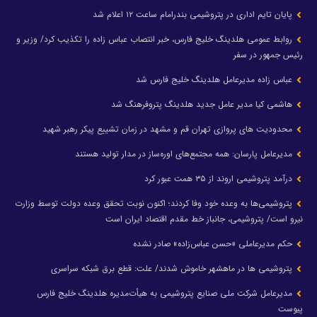
پایان تایم اداری در پتروشیمی بندرامام ساعت ۱۲ اعلام شد
روابط عمومی هلدینگ خلیج فارس، خبر انتصاب عباس زاده را تکذیب کرد/ وزیر و
رئیس جمهور در سفر
عباس زاده مدیرعامل هلدینگ خلیج فارس شد
هاشمی کیا مدیر عامل جدید هلدینگ پتروفرهنگ شد
محدودیت های پروازی تهران قم و مشهد در زمان تشییع پیکر رهبر شهید
مدیرعامل پارسان: همه مجتمع‌های اوره‌ساز در مدار تولید هستند
درآمد پتروشیمی اروند از ۳۵ همت عبور کرد
پتروشیمی‌ها به وعده خود وفا کردند؛ اکنون نوبت تحقق وعده دولت توسط وزارت
نیرو است/ پتروشیمی، جانباز خط مقدم اقتصاد ایران است
حکم مدیرعاملی «حسن عباس‌زاده» صادر نشده
پتروشیمی ها در ماهشهر خاموش شدند/ علت: قطع برق شبکه سراسری
مدیرعامل شرکت ملی صنایع پتروشیمی به هیأت‌مدیره هلدینگ خلیج فارس
پیوست