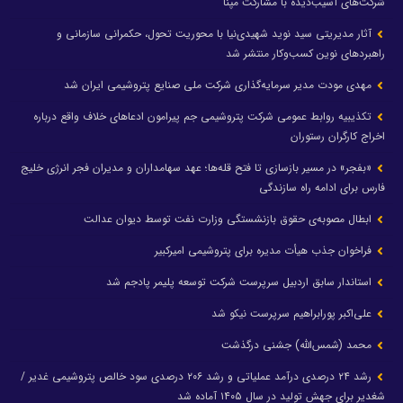
شرکت‌های آسیب‌دیده با مشارکت مپنا
آثار مدیریتی سید نوید شهیدی‌نیا با محوریت تحول، حکمرانی سازمانی و
راهبردهای نوین کسب‌وکار منتشر شد
مهدی مودت مدیر سرمایه‌گذاری شرکت ملی صنایع پتروشیمی ایران شد
تکذیبیه روابط عمومی شرکت پتروشیمی جم پیرامون ادعاهای خلاف واقع درباره
اخراج کارگران رستوران
«بفجر» در مسیر بازسازی تا فتح قله‌ها؛ عهد سهامداران و مدیران فجر انرژی خلیج
فارس برای ادامه راه سازندگی
ابطال مصوبه‌ی حقوق بازنشستگی وزارت نفت توسط دیوان عدالت
فراخوان جذب هیأت مدیره برای پتروشیمی امیرکبیر
استاندار سابق اردبیل سرپرست شرکت توسعه پلیمر پادجم شد
علی‌اکبر پورابراهیم سرپرست نیکو شد
محمد (شمس‌الله) جشنی درگذشت
رشد ۲۴ درصدی درآمد عملیاتی و رشد ۲۰۶ درصدی سود خالص پتروشیمی غدیر /
شغدیر برای جهش تولید در سال ۱۴۰۵ آماده شد