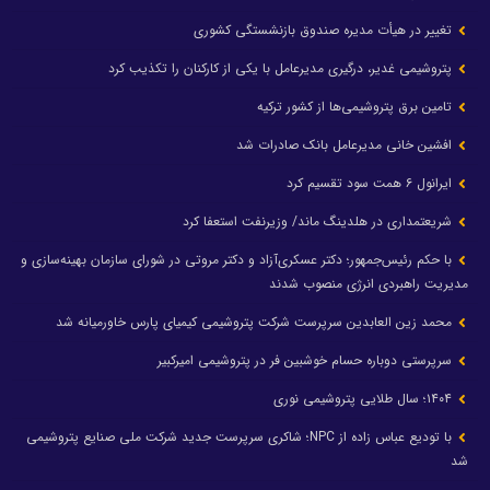
تغییر در هیأت مدیره صندوق بازنشستگی کشوری
پتروشیمی غدیر، درگیری مدیرعامل با یکی از کارکنان را تکذیب کرد
تامین برق پتروشیمی‌ها از کشور ترکیه
افشین خانی مدیرعامل بانک صادرات شد
ایرانول ۶ همت سود تقسیم کرد
شریعتمداری در هلدینگ ماند/ وزیرنفت استعفا کرد
با حکم رئیس‌جمهور؛ دکتر عسکری‌آزاد و دکتر مروتی در شورای سازمان بهینه‌سازی و
مدیریت راهبردی انرژی منصوب شدند
محمد زین العابدین سرپرست شرکت پتروشیمی کیمیای پارس خاورمیانه شد
سرپرستی دوباره حسام خوشبین فر در پتروشیمی امیرکبیر
۱۴۰۴؛ سال طلایی پتروشیمی نوری
با تودیع عباس زاده از NPC؛ شاکری سرپرست جدید شرکت ملی صنایع پتروشیمی
شد