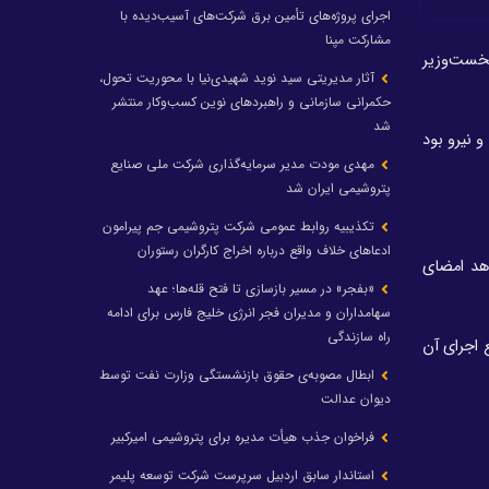
اجرای پروژه‌های تأمین برق شرکت‌های آسیب‌دیده با
مشارکت مپنا
نخست‌وزیر
آثار مدیریتی سید نوید شهیدی‌نیا با محوریت تحول،
حکمرانی سازمانی و راهبردهای نوین کسب‌وکار منتشر
شد
 نیرو بود
مهدی مودت مدیر سرمایه‌گذاری شرکت ملی صنایع
پتروشیمی ایران شد
تکذیبیه روابط عمومی شرکت پتروشیمی جم پیرامون
ادعاهای خلاف واقع درباره اخراج کارگران رستوران
اهد امضای
«بفجر» در مسیر بازسازی تا فتح قله‌ها؛ عهد
سهامداران و مدیران فجر انرژی خلیج فارس برای ادامه
راه سازندگی
 اجرای آن
ابطال مصوبه‌ی حقوق بازنشستگی وزارت نفت توسط
دیوان عدالت
فراخوان جذب هیأت مدیره برای پتروشیمی امیرکبیر
استاندار سابق اردبیل سرپرست شرکت توسعه پلیمر