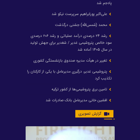
پادجم شد
علی‌اکبر پورابراهیم سرپرست نیکو شد
محمد (شمس‌الله) جشنی درگذشت
رشد ۲۴ درصدی درآمد عملیاتی و رشد ۲۰۶ درصدی
سود خالص پتروشیمی غدیر / شغدیر برای جهش تولید
در سال ۱۴۰۵ آماده شد
تغییر در هیأت مدیره صندوق بازنشستگی کشوری
پتروشیمی غدیر، درگیری مدیرعامل با یکی از کارکنان را
تکذیب کرد
تامین برق پتروشیمی‌ها از کشور ترکیه
افشین خانی مدیرعامل بانک صادرات شد
ایرانول ۶ همت سود تقسیم کرد
گزارش تصویری
شریعتمداری در هلدینگ ماند/ وزیرنفت استعفا کرد
با حکم رئیس‌جمهور؛ دکتر عسکری‌آزاد و دکتر مروتی در
شورای سازمان بهینه‌سازی و مدیریت راهبردی انرژی