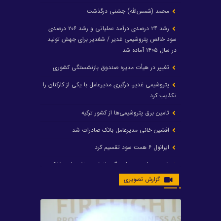
محمد (شمس‌الله) جشنی درگذشت
رشد ۲۴ درصدی درآمد عملیاتی و رشد ۲۰۶ درصدی
سود خالص پتروشیمی غدیر / شغدیر برای جهش تولید
در سال ۱۴۰۵ آماده شد
تغییر در هیأت مدیره صندوق بازنشستگی کشوری
پتروشیمی غدیر، درگیری مدیرعامل با یکی از کارکنان را
تکذیب کرد
تامین برق پتروشیمی‌ها از کشور ترکیه
افشین خانی مدیرعامل بانک صادرات شد
ایرانول ۶ همت سود تقسیم کرد
شریعتمداری در هلدینگ ماند/ وزیرنفت استعفا کرد
گزارش تصویری
با حکم رئیس‌جمهور؛ دکتر عسکری‌آزاد و دکتر مروتی در
شورای سازمان بهینه‌سازی و مدیریت راهبردی انرژی
منصوب شدند
محمد زین العابدین سرپرست شرکت پتروشیمی