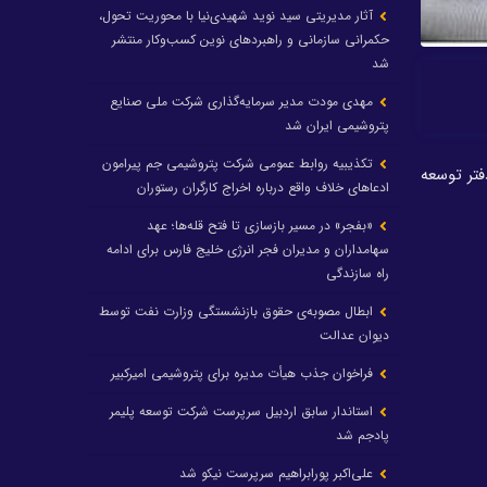
آثار مدیریتی سید نوید شهیدی‌نیا با محوریت تحول،
حکمرانی سازمانی و راهبردهای نوین کسب‌وکار منتشر
شد
مهدی مودت مدیر سرمایه‌گذاری شرکت ملی صنایع
پتروشیمی ایران شد
تکذیبیه روابط عمومی شرکت پتروشیمی جم پیرامون
فتر توسعه
ادعاهای خلاف واقع درباره اخراج کارگران رستوران
«بفجر» در مسیر بازسازی تا فتح قله‌ها؛ عهد
سهامداران و مدیران فجر انرژی خلیج فارس برای ادامه
راه سازندگی
ابطال مصوبه‌ی حقوق بازنشستگی وزارت نفت توسط
دیوان عدالت
فراخوان جذب هیأت مدیره برای پتروشیمی امیرکبیر
استاندار سابق اردبیل سرپرست شرکت توسعه پلیمر
پادجم شد
علی‌اکبر پورابراهیم سرپرست نیکو شد