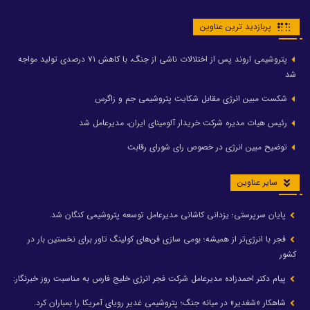
پربازدید ترین عناوین
پتروشیمی اروند پس از اختلالات ناشی از جنگ، با کاهش ۷۱ درصدی تولید مواجه
شد
شکست مبین انرژی مقابل شکایت پتروشیمی جم و زاگرس
رئیس هیات مدیره شرکت خریدار آلومینای ایران، مدیرعامل شد
توضیح مبین انرژی در خصوص رای شورای رقابت
سایر عناوین
پایان سرپرستی؛ یزدانی کاشانی مدیرعامل توسعه پتروشیمی کنگان شد.
فجر با انرژی‌تر از همیشه؛ بومی سازی فن‌های کولینگ تاور برای نخستین بار در
کشور
پیام دکتر احمدزاده مدیرعامل شرکت فجر انرژی خلیج فارس به مناسبت روز خبرنگار:
شاهکار «شغدیر» در میانه جنگ؛ پتروشیمی غدیر رویای آمریکا را بمباران کرد.