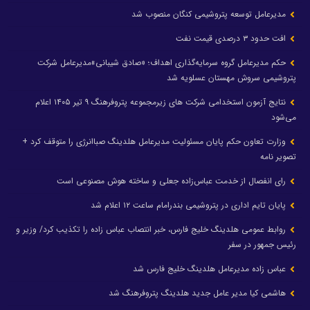
مدیرعامل توسعه پتروشیمی کنگان منصوب شد
افت حدود ۳ درصدی قیمت نفت
حکم مدیرعامل گروه سرمایه‌گذاری اهداف؛ «صادق شیبانی»مدیرعامل شرکت
پتروشیمی سروش مهستان عسلویه شد
نتایج آزمون استخدامی شرکت های زیرمجموعه پتروفرهنگ ۹ تیر ۱۴۰۵ اعلام
می‌شود
وزارت تعاون حکم پایان مسئولیت مدیرعامل هلدینگ صباانرژی را متوقف کرد +
تصویر نامه
رای انفصال از خدمت عباس‌زاده جعلی و ساخته هوش مصنوعی است
پایان تایم اداری در پتروشیمی بندرامام ساعت ۱۲ اعلام شد
روابط عمومی هلدینگ خلیج فارس، خبر انتصاب عباس زاده را تکذیب کرد/ وزیر و
رئیس جمهور در سفر
عباس زاده مدیرعامل هلدینگ خلیج فارس شد
هاشمی کیا مدیر عامل جدید هلدینگ پتروفرهنگ شد