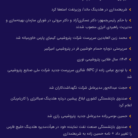
شریعتمداری در هلدینگ ماند/ وزیرنفت استعفا کرد
با حکم رئیس‌جمهور؛ دکتر عسکری‌آزاد و دکتر مروتی در شورای سازمان بهینه‌سازی و
مدیریت راهبردی انرژی منصوب شدند
محمد زین العابدین سرپرست شرکت پتروشیمی کیمیای پارس خاورمیانه شد
سرپرستی دوباره حسام خوشبین فر در پتروشیمی امیرکبیر
۱۴۰۴؛ سال طلایی پتروشیمی نوری
با تودیع عباس زاده از NPC؛ شاکری سرپرست جدید شرکت ملی صنایع پتروشیمی
شد
حجت عبداله‌پور مدیرعامل شرکت نگهداشت‌کاران شد
صندوق بازنشستگی کشوری ابلاغ پیشین درباره هلدینگ صباانرژی را کان‌لم‌یکن
اعلام کرد
حسین موسی‌زاده مدیرعامل جدید پتروشیمی رازی شد
صندوق بازنشستگی صنعت نفت نماینده خود در هیأت‌مدیره هلدینگ خلیج فارس
را تغییر داد + نامه حسین زاده به شریعتمداری