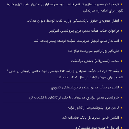
«بفجر» در مسیر بازسازی تا فتح قله‌ها؛ عهد سهامداران و مدیران فجر انرژی خلیج
فارس برای ادامه راه سازندگی
ابطال مصوبه‌ی حقوق بازنشستگی وزارت نفت توسط دیوان عدالت
فراخوان جذب هیأت مدیره برای پتروشیمی امیرکبیر
استاندار سابق اردبیل سرپرست شرکت توسعه پلیمر پادجم شد
علی‌اکبر پورابراهیم سرپرست نیکو شد
محمد (شمس‌الله) جشنی درگذشت
رشد ۲۴ درصدی درآمد عملیاتی و رشد ۲۰۶ درصدی سود خالص پتروشیمی غدیر /
شغدیر برای جهش تولید در سال ۱۴۰۵ آماده شد
تغییر در هیأت مدیره صندوق بازنشستگی کشوری
پتروشیمی غدیر، درگیری مدیرعامل با یکی از کارکنان را تکذیب کرد
تامین برق پتروشیمی‌ها از کشور ترکیه
افشین خانی مدیرعامل بانک صادرات شد
ایرانول ۶ همت سود تقسیم کرد