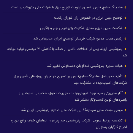
هلدینگ خلیج فارس: تعیین اولویت توزیع برق با شرکت ملی پتروشیمی است
توضیح مبین انرژی در خصوص رای شورای رقابت
شکست مبین انرژی مقابل شکایت پتروشیمی جم و زاگرس
رئیس هیات مدیره شرکت خریدار آلومینای ایران، مدیرعامل شد
پتروشیمی اروند پس از اختلالات ناشی از جنگ، با کاهش ۷۱ درصدی تولید مواجه
شد
هیات مدیره پتروشیمی تندگویان دستخوش تغییر شد
تأکید مدیرعامل هلدینگ خلیج‌فارس بر تسریع در اجرای پروژه‌های تأمین برق
شرکت‌های آسیب‌دیده با مشارکت مپنا
آثار مدیریتی سید نوید شهیدی‌نیا با محوریت تحول، حکمرانی سازمانی و
راهبردهای نوین کسب‌وکار منتشر شد
مهدی مودت مدیر سرمایه‌گذاری شرکت ملی صنایع پتروشیمی ایران شد
تکذیبیه روابط عمومی شرکت پتروشیمی جم پیرامون ادعاهای خلاف واقع درباره
اخراج کارگران رستوران