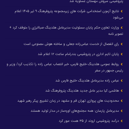
پتروشیمی سروش مهستان عسلویه شد
نتایج آزمون استخدامی شرکت های زیرمجموعه پتروفرهنگ ۹ تیر ۱۴۰۵ اعلام
می‌شود
وزارت تعاون حکم پایان مسئولیت مدیرعامل هلدینگ صباانرژی را متوقف کرد +
تصویر نامه
رای انفصال از خدمت عباس‌زاده جعلی و ساخته هوش مصنوعی است
پایان تایم اداری در پتروشیمی بندرامام ساعت ۱۲ اعلام شد
روابط عمومی هلدینگ خلیج فارس، خبر انتصاب عباس زاده را تکذیب کرد/ وزیر و
رئیس جمهور در سفر
عباس زاده مدیرعامل هلدینگ خلیج فارس شد
هاشمی کیا مدیر عامل جدید هلدینگ پتروفرهنگ شد
محدودیت های پروازی تهران قم و مشهد در زمان تشییع پیکر رهبر شهید
مدیرعامل پارسان: همه مجتمع‌های اوره‌ساز در مدار تولید هستند
درآمد پتروشیمی اروند از ۳۵ همت عبور کرد