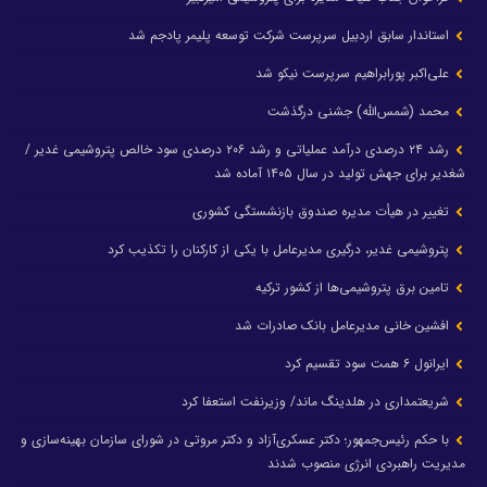
استاندار سابق اردبیل سرپرست شرکت توسعه پلیمر پادجم شد
علی‌اکبر پورابراهیم سرپرست نیکو شد
محمد (شمس‌الله) جشنی درگذشت
رشد ۲۴ درصدی درآمد عملیاتی و رشد ۲۰۶ درصدی سود خالص پتروشیمی غدیر /
شغدیر برای جهش تولید در سال ۱۴۰۵ آماده شد
تغییر در هیأت مدیره صندوق بازنشستگی کشوری
پتروشیمی غدیر، درگیری مدیرعامل با یکی از کارکنان را تکذیب کرد
تامین برق پتروشیمی‌ها از کشور ترکیه
افشین خانی مدیرعامل بانک صادرات شد
ایرانول ۶ همت سود تقسیم کرد
شریعتمداری در هلدینگ ماند/ وزیرنفت استعفا کرد
با حکم رئیس‌جمهور؛ دکتر عسکری‌آزاد و دکتر مروتی در شورای سازمان بهینه‌سازی و
مدیریت راهبردی انرژی منصوب شدند