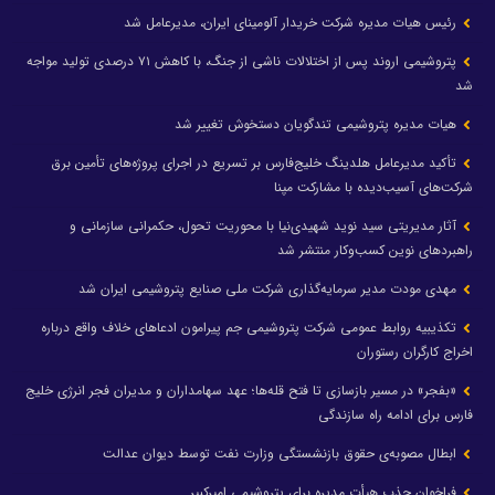
رئیس هیات مدیره شرکت خریدار آلومینای ایران، مدیرعامل شد
پتروشیمی اروند پس از اختلالات ناشی از جنگ، با کاهش ۷۱ درصدی تولید مواجه
شد
هیات مدیره پتروشیمی تندگویان دستخوش تغییر شد
تأکید مدیرعامل هلدینگ خلیج‌فارس بر تسریع در اجرای پروژه‌های تأمین برق
شرکت‌های آسیب‌دیده با مشارکت مپنا
آثار مدیریتی سید نوید شهیدی‌نیا با محوریت تحول، حکمرانی سازمانی و
راهبردهای نوین کسب‌وکار منتشر شد
مهدی مودت مدیر سرمایه‌گذاری شرکت ملی صنایع پتروشیمی ایران شد
تکذیبیه روابط عمومی شرکت پتروشیمی جم پیرامون ادعاهای خلاف واقع درباره
اخراج کارگران رستوران
«بفجر» در مسیر بازسازی تا فتح قله‌ها؛ عهد سهامداران و مدیران فجر انرژی خلیج
فارس برای ادامه راه سازندگی
ابطال مصوبه‌ی حقوق بازنشستگی وزارت نفت توسط دیوان عدالت
فراخوان جذب هیأت مدیره برای پتروشیمی امیرکبیر