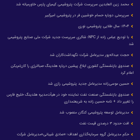
محمد زین العابدین سرپرست شرکت پتروشیمی کیمیای پارس خاورمیانه شد
سرپرستی دوباره حسام خوشبین فر در پتروشیمی امیرکبیر
۱۴۰۴؛ سال طلایی پتروشیمی نوری
با تودیع عباس زاده از NPC؛ شاکری سرپرست جدید شرکت ملی صنایع پتروشیمی
شد
حجت عبداله‌پور مدیرعامل شرکت نگهداشت‌کاران شد
صندوق بازنشستگی کشوری ابلاغ پیشین درباره هلدینگ صباانرژی را کان‌لم‌یکن
اعلام کرد
حسین موسی‌زاده مدیرعامل جدید پتروشیمی رازی شد
صندوق بازنشستگی صنعت نفت نماینده خود در هیأت‌مدیره هلدینگ خلیج فارس
را تغییر داد + نامه حسین زاده به شریعتمداری
مدیرعامل توسعه پتروشیمی کنگان منصوب شد
افت حدود ۳ درصدی قیمت نفت
حکم مدیرعامل گروه سرمایه‌گذاری اهداف؛ «صادق شیبانی»مدیرعامل شرکت