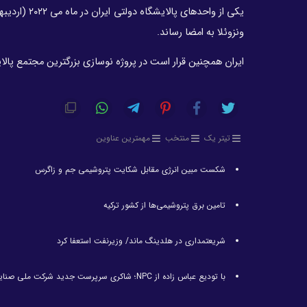
ونزوئلا به امضا رساند.
ایران همچنین قرار است در پروژه نوسازی بزرگترین مجتمع پال
تیتر یک
منتخب
مهمترین عناوین
شکست مبین انرژی مقابل شکایت پتروشیمی جم و زاگرس
تامین برق پتروشیمی‌ها از کشور ترکیه
شریعتمداری در هلدینگ ماند/ وزیرنفت استعفا کرد
با تودیع عباس زاده از NPC؛ شاکری سرپرست جدید شرکت ملی صنایع پتروشیمی شد