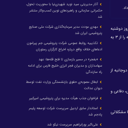
آثار مدیریتی سید نوید شهیدی‌نیا با محوریت تحول،
اد.
حکمرانی سازمانی و راهبردهای نوین کسب‌وکار منتشر
شد
مهدی مودت مدیر سرمایه‌گذاری شرکت ملی صنایع
وز دوشنبه
پتروشیمی ایران شد
در جریان سفر به کاراکاس پایتخت ونزوئلا بر افزایش تبادلات تجاری دو طرف تاکید کرد و گفت که دو طرف می‌خواهند حجم تجارت دوجانبه را از ۳ به
تکذیبیه روابط عمومی شرکت پتروشیمی جم پیرامون
ادعاهای خلاف واقع درباره اخراج کارگران رستوران
«بفجر» در مسیر بازسازی تا فتح قله‌ها؛ عهد
سهامداران و مدیران فجر انرژی خلیج فارس برای ادامه
وجانبه از
راه سازندگی
ابطال مصوبه‌ی حقوق بازنشستگی وزارت نفت توسط
دیوان عدالت
مینه‌های نفتی، دفاعی و
فراخوان جذب هیأت مدیره برای پتروشیمی امیرکبیر
استاندار سابق اردبیل سرپرست شرکت توسعه پلیمر
با مشکلاتی
پادجم شد
علی‌اکبر پورابراهیم سرپرست نیکو شد