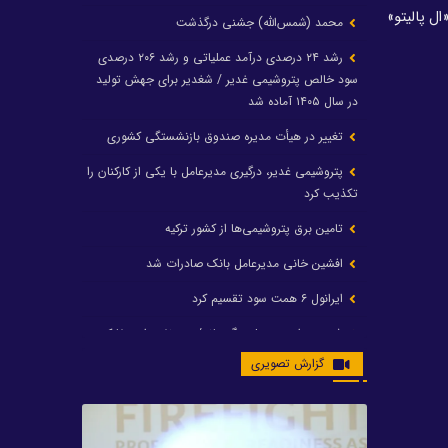
ت در پالایشگاه «ال پالیتو»
محمد (شمس‌الله) جشنی درگذشت
رشد ۲۴ درصدی درآمد عملیاتی و رشد ۲۰۶ درصدی
سود خالص پتروشیمی غدیر / شغدیر برای جهش تولید
در سال ۱۴۰۵ آماده شد
تغییر در هیأت مدیره صندوق بازنشستگی کشوری
پتروشیمی غدیر، درگیری مدیرعامل با یکی از کارکنان را
تکذیب کرد
تامین برق پتروشیمی‌ها از کشور ترکیه
افشین خانی مدیرعامل بانک صادرات شد
ایرانول ۶ همت سود تقسیم کرد
شریعتمداری در هلدینگ ماند/ وزیرنفت استعفا کرد
گزارش تصویری
با حکم رئیس‌جمهور؛ دکتر عسکری‌آزاد و دکتر مروتی در
شورای سازمان بهینه‌سازی و مدیریت راهبردی انرژی
منصوب شدند
محمد زین العابدین سرپرست شرکت پتروشیمی