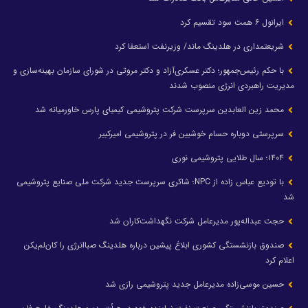
ایرانول ۶ همت سود تقسیم کرد
شریعتمداری در هلدینگ ماند/ وزیرنفت استعفا کرد
با حکم رئیس‌جمهور؛ دکتر عسکری‌آزاد و دکتر مروتی در شورای سازمان بهینه‌سازی و
مدیریت راهبردی انرژی منصوب شدند
محمد زین العابدین سرپرست شرکت پتروشیمی کیمیای پارس خاورمیانه شد
سرپرستی دوباره حسام خوشبین فر در پتروشیمی امیرکبیر
۱۴۰۴؛ سال طلایی پتروشیمی نوری
با تودیع عباس زاده از NPC؛ شاکری سرپرست جدید شرکت ملی صنایع پتروشیمی
شد
حجت عبداله‌پور مدیرعامل شرکت نگهداشت‌کاران شد
صندوق بازنشستگی کشوری ابلاغ پیشین درباره هلدینگ صباانرژی را کان‌لم‌یکن
اعلام کرد
حسین موسی‌زاده مدیرعامل جدید پتروشیمی رازی شد