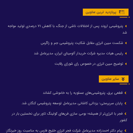
پربازدید ترین عناوین
پتروشیمی اروند پس از اختلالات ناشی از جنگ، با کاهش ۷۱ درصدی تولید مواجه
شد
شکست مبین انرژی مقابل شکایت پتروشیمی جم و زاگرس
رئیس هیات مدیره شرکت خریدار آلومینای ایران، مدیرعامل شد
توضیح مبین انرژی در خصوص رای شورای رقابت
سایر عناوین
قطعی برق، پتروشیمی‌های عسلویه را به خاموشی کشاند
پایان سرپرستی؛ یزدانی کاشانی مدیرعامل توسعه پتروشیمی کنگان شد.
فجر با انرژی‌تر از همیشه؛ بومی سازی فن‌های کولینگ تاور برای نخستین بار در
کشور
پیام دکتر احمدزاده مدیرعامل شرکت فجر انرژی خلیج فارس به مناسبت روز خبرنگار: