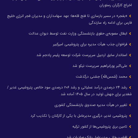
اخراج کارگران رستوران
«بفجر» در مسیر بازسازی تا فتح قله‌ها؛ عهد سهامداران و مدیران فجر انرژی خلیج
فارس برای ادامه راه سازندگی
ابطال مصوبه‌ی حقوق بازنشستگی وزارت نفت توسط دیوان عدالت
فراخوان جذب هیأت مدیره برای پتروشیمی امیرکبیر
استاندار سابق اردبیل سرپرست شرکت توسعه پلیمر پادجم شد
علی‌اکبر پورابراهیم سرپرست نیکو شد
محمد (شمس‌الله) جشنی درگذشت
رشد ۲۴ درصدی درآمد عملیاتی و رشد ۲۰۶ درصدی سود خالص پتروشیمی غدیر /
شغدیر برای جهش تولید در سال ۱۴۰۵ آماده شد
تغییر در هیأت مدیره صندوق بازنشستگی کشوری
پتروشیمی غدیر، درگیری مدیرعامل با یکی از کارکنان را تکذیب کرد
تامین برق پتروشیمی‌ها از کشور ترکیه
افشین خانی مدیرعامل بانک صادرات شد