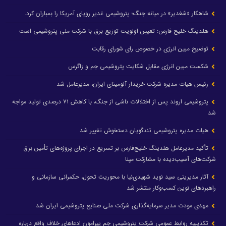
شاهکار «شغدیر» در میانه جنگ؛ پتروشیمی غدیر رویای آمریکا را بمباران کرد.
هلدینگ خلیج فارس: تعیین اولویت توزیع برق با شرکت ملی پتروشیمی است
توضیح مبین انرژی در خصوص رای شورای رقابت
شکست مبین انرژی مقابل شکایت پتروشیمی جم و زاگرس
رئیس هیات مدیره شرکت خریدار آلومینای ایران، مدیرعامل شد
پتروشیمی اروند پس از اختلالات ناشی از جنگ، با کاهش ۷۱ درصدی تولید مواجه
شد
هیات مدیره پتروشیمی تندگویان دستخوش تغییر شد
تأکید مدیرعامل هلدینگ خلیج‌فارس بر تسریع در اجرای پروژه‌های تأمین برق
شرکت‌های آسیب‌دیده با مشارکت مپنا
آثار مدیریتی سید نوید شهیدی‌نیا با محوریت تحول، حکمرانی سازمانی و
راهبردهای نوین کسب‌وکار منتشر شد
مهدی مودت مدیر سرمایه‌گذاری شرکت ملی صنایع پتروشیمی ایران شد
تکذیبیه روابط عمومی شرکت پتروشیمی جم پیرامون ادعاهای خلاف واقع درباره