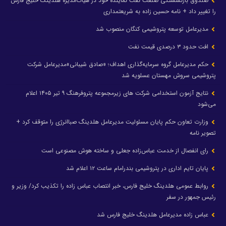
صندوق بازنشستگی صنعت نفت نماینده خود در هیأت‌مدیره هلدینگ خلیج فارس
را تغییر داد + نامه حسین زاده به شریعتمداری
مدیرعامل توسعه پتروشیمی کنگان منصوب شد
افت حدود ۳ درصدی قیمت نفت
حکم مدیرعامل گروه سرمایه‌گذاری اهداف؛ «صادق شیبانی»مدیرعامل شرکت
پتروشیمی سروش مهستان عسلویه شد
نتایج آزمون استخدامی شرکت های زیرمجموعه پتروفرهنگ ۹ تیر ۱۴۰۵ اعلام
می‌شود
وزارت تعاون حکم پایان مسئولیت مدیرعامل هلدینگ صباانرژی را متوقف کرد +
تصویر نامه
رای انفصال از خدمت عباس‌زاده جعلی و ساخته هوش مصنوعی است
پایان تایم اداری در پتروشیمی بندرامام ساعت ۱۲ اعلام شد
روابط عمومی هلدینگ خلیج فارس، خبر انتصاب عباس زاده را تکذیب کرد/ وزیر و
رئیس جمهور در سفر
عباس زاده مدیرعامل هلدینگ خلیج فارس شد