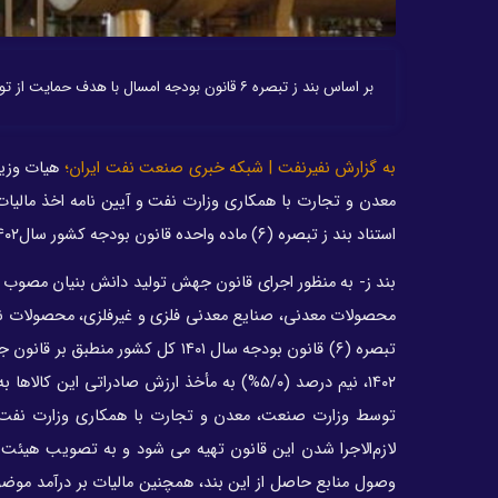
بر اساس بند ز تبصره ۶ قانون بودجه امسال با هدف حمایت از تولید و عبور از خام فروشی، صادرات مواد خام مشمول عوارض و مالیات می‌شود.
به گزارش نفیرنفت | شبکه خبری صنعت نفت ایران؛
معدن و تجارت با همکاری وزارت نفت و آیین نامه اخذ مالیا
استناد بند ز تبصره (۶) ماده واحده قانون بودجه کشور سال۱۴۰۲ کل کشور دستور العمل بند مذکور را به شرح ذیل تصویب کرد.
محصولات معدنی، صنایع معدنی فلزی و غیرفلزی، محصولات ن
تبصره (۶) قانون بودجه سال ۱۴۰۱ کل
۱۴۰۲، نیم درصد (۵/۰%) به مأخذ ارزش صادراتی
توسط وزارت صنعت، معدن و تجارت با همکاری وزارت نفت 
لازم‌الاجرا شدن این قانون تهیه می شود و به تصویب هیئت