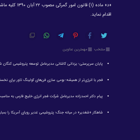
«د» ماده (۱) ق
اقدام نماید.
منتخب
مهمترین عناوین
پایان سرپرستی؛ یزدانی کاشانی مدیرعامل توسعه پتروشیمی کنگان ش
فجر با انرژی‌تر از همیشه؛ بومی سازی فن‌های کولینگ تاور برای نخست
پیام دکتر احمدزاده مدیرعامل شرکت فجر انرژی خلیج فارس به مناسبت 
شاهکار «شغدیر» در میانه جنگ؛ پتروشیمی غدیر رویای آمریکا را بمبارا