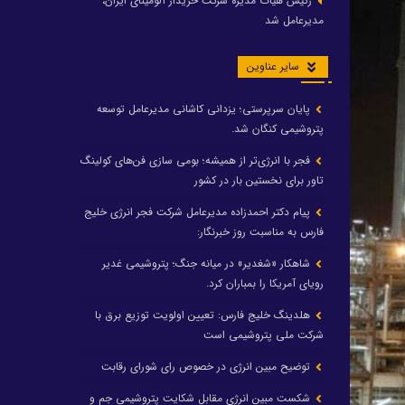
رئیس هیات مدیره شرکت خریدار آلومینای ایران،
مدیرعامل شد
سایر عناوین
پایان سرپرستی؛ یزدانی کاشانی مدیرعامل توسعه
پتروشیمی کنگان شد.
فجر با انرژی‌تر از همیشه؛ بومی سازی فن‌های کولینگ
تاور برای نخستین بار در کشور
پیام دکتر احمدزاده مدیرعامل شرکت فجر انرژی خلیج
فارس به مناسبت روز خبرنگار:
شاهکار «شغدیر» در میانه جنگ؛ پتروشیمی غدیر
رویای آمریکا را بمباران کرد.
هلدینگ خلیج فارس: تعیین اولویت توزیع برق با
شرکت ملی پتروشیمی است
توضیح مبین انرژی در خصوص رای شورای رقابت
شکست مبین انرژی مقابل شکایت پتروشیمی جم و