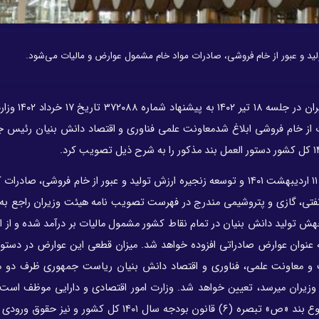
هیات وزیران در جلسه ۱۸ تیر
ت از خام فروشی ابلاغ شدمعاونت علمی فناوری و اقتصاد دانش بنیان رئیس ج
بند ز- به منظور اجرای قانون جهش تولید دانش بنیان مصوب ۱۱ اردیبهشت ۱۴۰۱ و توسعه زنجیره ارزش تولید و عبور از خام فروشی
فتی، گازی و پتروشیمی مندرج در فهرست تصویب نامه هیئت وزیران راجع به
 کشور منطبق بر قانون جهش تولید دانش بنیان در تمام نقاط کشور مشمول مالیات بر درآمد شده و ا
 این کالاها به عنوان عوارض صادراتی افزوده خواهد شد. میزان قطعی این عوارض در دستو
و معاونت علمی، فناوری و اقتصاد دانش بنیان ریاست جمهوری ظرف دو م
 وزیران میرسد، تعیین خواهد شد. وزارت امور اقتصادی و دارایی موظف اس
وصول منابع حاصل از این بند، همچنین مالیات بر درآمد موضوع بند «ص» تبصره (۶) قانون بودجه سال ۱۴۰۱ 