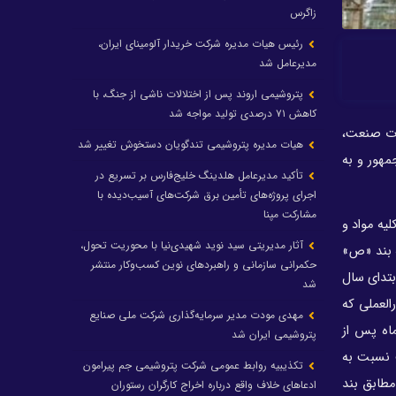
زاگرس
رئیس هیات مدیره شرکت خریدار آلومینای ایران،
مدیرعامل شد
پتروشیمی اروند پس از اختلالات ناشی از جنگ، با
کاهش ۷۱ درصدی تولید مواجه شد
 ۱۴۰۲ به پیشنهاد شماره ۳۷۲۰۸۸ تاریخ ۱۷ خرداد ۱۴۰۲ وزارت صنعت،
هیات مدیره پتروشیمی تندگویان دستخوش تغییر شد
مهور و به
تأکید مدیرعامل هلدینگ خلیج‌فارس بر تسریع در
اجرای پروژه‌های تأمین برق شرکت‌های آسیب‌دیده با
مشارکت مپنا
، صادرات کلیه مواد و
آثار مدیریتی سید نوید شهیدی‌نیا با محوریت تحول،
 بند «ص»
حکمرانی سازمانی و راهبردهای نوین کسب‌وکار منتشر
ز ابتدای سال
شد
رالعملی که
مهدی مودت مدیر سرمایه‌گذاری شرکت ملی صنایع
اه پس از
پتروشیمی ایران شد
ت نسبت به
تکذیبیه روابط عمومی شرکت پتروشیمی جم پیرامون
کل کشور و نیز حقوق ورودی مطابق بند
ادعاهای خلاف واقع درباره اخراج کارگران رستوران