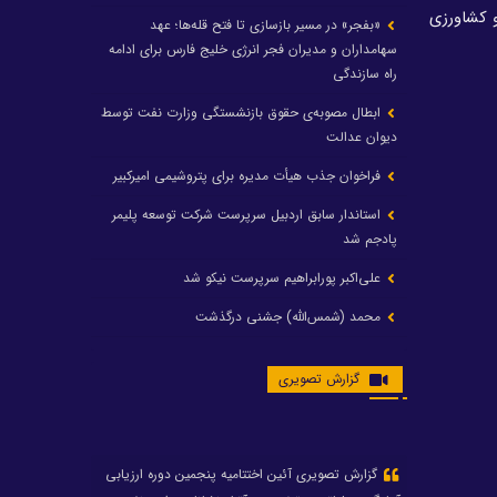
عدنی و کشاورزی
«بفجر» در مسیر بازسازی تا فتح قله‌ها؛ عهد
سهامداران و مدیران فجر انرژی خلیج فارس برای ادامه
راه سازندگی
ابطال مصوبه‌ی حقوق بازنشستگی وزارت نفت توسط
دیوان عدالت
فراخوان جذب هیأت مدیره برای پتروشیمی امیرکبیر
استاندار سابق اردبیل سرپرست شرکت توسعه پلیمر
پادجم شد
علی‌اکبر پورابراهیم سرپرست نیکو شد
محمد (شمس‌الله) جشنی درگذشت
رشد ۲۴ درصدی درآمد عملیاتی و رشد ۲۰۶ درصدی
گزارش تصویری
سود خالص پتروشیمی غدیر / شغدیر برای جهش تولید
در سال ۱۴۰۵ آماده شد
تغییر در هیأت مدیره صندوق بازنشستگی کشوری
پتروشیمی غدیر، درگیری مدیرعامل با یکی از کارکنان را