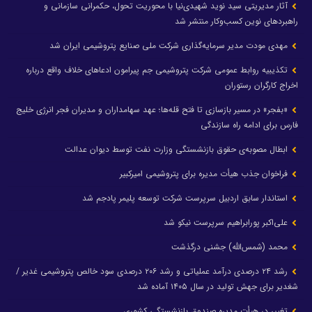
آثار مدیریتی سید نوید شهیدی‌نیا با محوریت تحول، حکمرانی سازمانی و
راهبردهای نوین کسب‌وکار منتشر شد
مهدی مودت مدیر سرمایه‌گذاری شرکت ملی صنایع پتروشیمی ایران شد
تکذیبیه روابط عمومی شرکت پتروشیمی جم پیرامون ادعاهای خلاف واقع درباره
اخراج کارگران رستوران
«بفجر» در مسیر بازسازی تا فتح قله‌ها؛ عهد سهامداران و مدیران فجر انرژی خلیج
فارس برای ادامه راه سازندگی
ابطال مصوبه‌ی حقوق بازنشستگی وزارت نفت توسط دیوان عدالت
فراخوان جذب هیأت مدیره برای پتروشیمی امیرکبیر
استاندار سابق اردبیل سرپرست شرکت توسعه پلیمر پادجم شد
علی‌اکبر پورابراهیم سرپرست نیکو شد
محمد (شمس‌الله) جشنی درگذشت
رشد ۲۴ درصدی درآمد عملیاتی و رشد ۲۰۶ درصدی سود خالص پتروشیمی غدیر /
شغدیر برای جهش تولید در سال ۱۴۰۵ آماده شد
تغییر در هیأت مدیره صندوق بازنشستگی کشوری