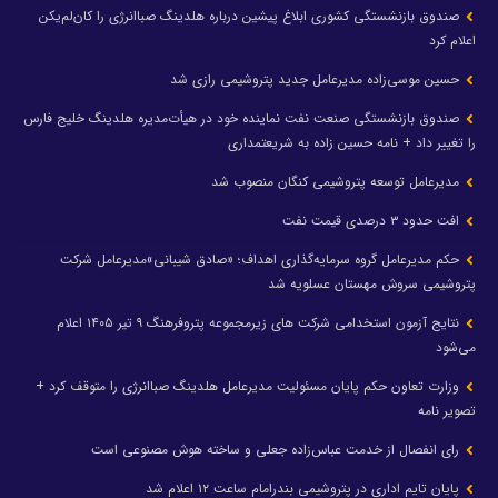
صندوق بازنشستگی کشوری ابلاغ پیشین درباره هلدینگ صباانرژی را کان‌لم‌یکن
اعلام کرد
حسین موسی‌زاده مدیرعامل جدید پتروشیمی رازی شد
صندوق بازنشستگی صنعت نفت نماینده خود در هیأت‌مدیره هلدینگ خلیج فارس
را تغییر داد + نامه حسین زاده به شریعتمداری
مدیرعامل توسعه پتروشیمی کنگان منصوب شد
افت حدود ۳ درصدی قیمت نفت
حکم مدیرعامل گروه سرمایه‌گذاری اهداف؛ «صادق شیبانی»مدیرعامل شرکت
پتروشیمی سروش مهستان عسلویه شد
نتایج آزمون استخدامی شرکت های زیرمجموعه پتروفرهنگ ۹ تیر ۱۴۰۵ اعلام
می‌شود
وزارت تعاون حکم پایان مسئولیت مدیرعامل هلدینگ صباانرژی را متوقف کرد +
تصویر نامه
رای انفصال از خدمت عباس‌زاده جعلی و ساخته هوش مصنوعی است
پایان تایم اداری در پتروشیمی بندرامام ساعت ۱۲ اعلام شد