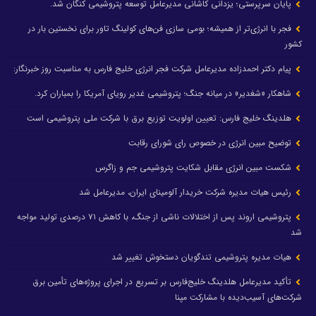
پایان سرپرستی؛ یزدانی کاشانی مدیرعامل توسعه پتروشیمی کنگان شد.
فجر با انرژی‌تر از همیشه؛ بومی سازی فن‌های کولینگ تاور برای نخستین بار در
کشور
پیام دکتر احمدزاده مدیرعامل شرکت فجر انرژی خلیج فارس به مناسبت روز خبرنگار:
شاهکار «شغدیر» در میانه جنگ؛ پتروشیمی غدیر رویای آمریکا را بمباران کرد.
هلدینگ خلیج فارس: تعیین اولویت توزیع برق با شرکت ملی پتروشیمی است
توضیح مبین انرژی در خصوص رای شورای رقابت
شکست مبین انرژی مقابل شکایت پتروشیمی جم و زاگرس
رئیس هیات مدیره شرکت خریدار آلومینای ایران، مدیرعامل شد
پتروشیمی اروند پس از اختلالات ناشی از جنگ، با کاهش ۷۱ درصدی تولید مواجه
شد
هیات مدیره پتروشیمی تندگویان دستخوش تغییر شد
تأکید مدیرعامل هلدینگ خلیج‌فارس بر تسریع در اجرای پروژه‌های تأمین برق
شرکت‌های آسیب‌دیده با مشارکت مپنا