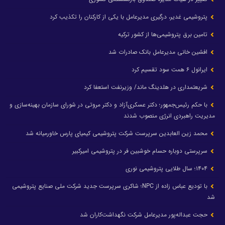
پتروشیمی غدیر، درگیری مدیرعامل با یکی از کارکنان را تکذیب کرد
تامین برق پتروشیمی‌ها از کشور ترکیه
افشین خانی مدیرعامل بانک صادرات شد
ایرانول ۶ همت سود تقسیم کرد
شریعتمداری در هلدینگ ماند/ وزیرنفت استعفا کرد
با حکم رئیس‌جمهور؛ دکتر عسکری‌آزاد و دکتر مروتی در شورای سازمان بهینه‌سازی و
مدیریت راهبردی انرژی منصوب شدند
محمد زین العابدین سرپرست شرکت پتروشیمی کیمیای پارس خاورمیانه شد
سرپرستی دوباره حسام خوشبین فر در پتروشیمی امیرکبیر
۱۴۰۴؛ سال طلایی پتروشیمی نوری
با تودیع عباس زاده از NPC؛ شاکری سرپرست جدید شرکت ملی صنایع پتروشیمی
شد
حجت عبداله‌پور مدیرعامل شرکت نگهداشت‌کاران شد