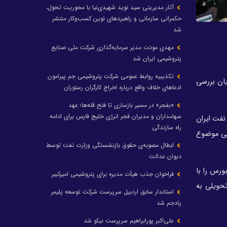
آثار مدیریتی سید نوید شهیدی‌نیا با محوریت تحول،
حکمرانی سازمانی و راهبردهای نوین کسب‌وکار منتشر
شد
مهدی مودت مدیر سرمایه‌گذاری شرکت ملی صنایع
پتروشیمی ایران شد
تکذیبیه روابط عمومی شرکت پتروشیمی جم پیرامون
می در جریان بررسی
ادعاهای خلاف واقع درباره اخراج کارگران رستوران
«بفجر» در مسیر بازسازی تا فتح قله‌ها؛ عهد
سهامداران و مدیران فجر انرژی خلیج فارس برای ادامه
ر شرکت ملی نفت ایران
راه سازندگی
دستگاه‌های اجرایی موضوع
ابطال مصوبه‌ی حقوق بازنشستگی وزارت نفت توسط
دیوان عدالت
 در بورس را با
فراخوان جذب هیأت مدیره برای پتروشیمی امیرکبیر
حویلی به
استاندار سابق اردبیل سرپرست شرکت توسعه پلیمر
پادجم شد
علی‌اکبر پورابراهیم سرپرست نیکو شد