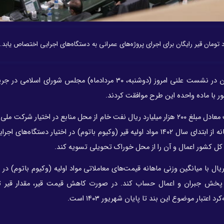
نمایندگان در نشست علنی امروز (دوشنبه، ۳۰ مردادماه) مجلس شورای اسلا
بر اساس این ماده واحده، در سال ۱۴۰۲ وزارت نفت مکلف است معادل مبلغ ۲۰۰ هزار میلیارد ریال نفت خام از محل منابع در اختیا
را در اختیار پالایشگاه‌ها قرار داده و به میزان آن، به‌صورت ماهانه از ابتدای سال ۱۴۰۲ مواد اولیه قیر (وکیوم باتوم) در اختیار 
ی کل کشور اعمال و آن را از محل خوراک تحویلی تسویه کند.
ف است مابه‌التفاوت قیمت هر تن ۷۵ میلیون ریال با میانگین وزنی ماهانه قیمت‌های معاملاتی مواد اولیه (وکیوم باتوم)
پخش جبران و اعمال حساب کند. در صورت کاهش قیمت قیر، مقدار قیر ت
بار موضوع این بند تا پایان شهریور ۱۴۰۳ است.