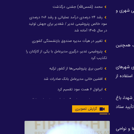
محمد (شمس‌الله) جشنی درگذشت
نی شهری و
رشد ۲۴ درصدی درآمد عملیاتی و رشد ۲۰۶ درصدی
سود خالص پتروشیمی غدیر / شغدیر برای جهش تولید
در سال ۱۴۰۵ آماده شد
تغییر در هیأت مدیره صندوق بازنشستگی کشوری
، همچنین
پتروشیمی غدیر، درگیری مدیرعامل با یکی از کارکنان را
تکذیب کرد
 از سهمیه وزارت کشور برای شهرهای
تامین برق پتروشیمی‌ها از کشور ترکیه
هرهای بالای ۵۰۰ هزار نفر جمعیت حق استفاده از
افشین خانی مدیرعامل بانک صادرات شد
ایرانول ۶ همت سود تقسیم کرد
زار شهدا، باغ
شریعتمداری در هلدینگ ماند/ وزیرنفت استعفا کرد
ا تأیید ستاد
گزارش تصویری
با حکم رئیس‌جمهور؛ دکتر عسکری‌آزاد و دکتر مروتی در
شورای سازمان بهینه‌سازی و مدیریت راهبردی انرژی
منصوب شدند
ا و نواحی
محمد زین العابدین سرپرست شرکت پتروشیمی