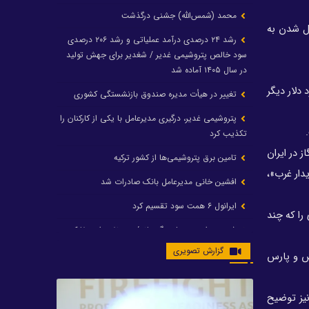
محمد (شمس‌الله) جشنی درگذشت
ت که ایران تبدیل شدن به
رشد ۲۴ درصدی درآمد عملیاتی و رشد ۲۰۶ درصدی
سود خالص پتروشیمی غدیر / شغدیر برای جهش تولید
در سال ۱۴۰۵ آماده شد
افزایش تولید گاز طبیعی تا حداقل ۱.۵ میلیارد متر مکعب در تا سال ۲۰۲۹، ۳.۲ میلیارد دلار دیگر
تغییر در هیأت مدیره صندوق بازنشستگی کشوری
پتروشیمی غدیر، درگیری مدیرعامل با یکی از کارکنان را
تکذیب کرد
 مهم برای توسعه ۷ میدان بزرگ نفت و گاز در ایران
تامین برق پتروشیمی‌ها از کشور ترکیه
دار غرب»،
افشین خانی مدیرعامل بانک صادرات شد
ایرانول ۶ همت سود تقسیم کرد
د در تهران ملاقات کرد تا یک تفاهم‌نامه ۴۰ میلیارد دلاری را که چند
شریعتمداری در هلدینگ ماند/ وزیرنفت استعفا کرد
گزارش تصویری
با حکم رئیس‌جمهور؛ دکتر عسکری‌آزاد و دکتر مروتی در
یارد دلاری میادین گازی کیش و پارس
شورای سازمان بهینه‌سازی و مدیریت راهبردی انرژی
منصوب شدند
 قطر نیز توضیح
محمد زین العابدین سرپرست شرکت پتروشیمی