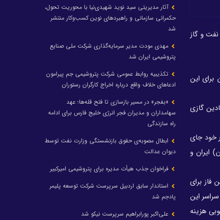
آثار مدیریتی سید نوید شهیدی‌نیا با محوریت تحول،
حکمرانی سازمانی و راهبردهای نوین کسب‌وکار منتشر
شد
 ۵۰ میلیارد دلار پروژه نفت و گاز
مهدی مودت مدیر سرمایه‌گذاری شرکت ملی صنایع
پتروشیمی ایران شد
تکذیبیه روابط عمومی شرکت پتروشیمی جم پیرامون
ز سوی عربستان برای این
ادعاهای خلاف واقع درباره اخراج کارگران رستوران
«بفجر» در مسیر بازسازی تا فتح قله‌ها؛ عهد
ین میادین گازی
سهامداران و مدیران فجر انرژی خلیج فارس برای ادامه
راه سازندگی
ذخیره میعانات گازی در خود جای
ابطال مصوبه‌ی حقوق بازنشستگی وزارت نفت توسط
دیوان عدالت
 هرمزگان) ایران و
فراخوان جذب هیأت مدیره برای پتروشیمی امیرکبیر
ست؛ این فاز برای
استاندار سابق اردبیل سرپرست شرکت توسعه پلیمر
ر برای تکمیل سایر فازها و حفاری در ۳۵ چاه جدید در سراسر این
پادجم شد
 جنوبی هزینه
علی‌اکبر پورابراهیم سرپرست نیکو شد