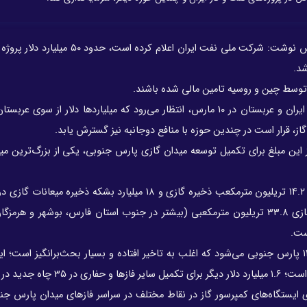
اویل پرایس نوشت: شرکت ملی نفت ایران اعلام کرده است، حدود
شد.
 توسط چین و روسیه تامین مالی شده باشند.
هر چند تعجب‌آورتر این است که با توجه به ازسرگیری روابط ایران و عربستان در ۱۰ مارس، انتظار می‌رود که میلیاردها دلار ا
از، قرار است در چندین حوزه با منافع دوجانبه نیز گسترش یابد.
یس نشان می‌دهد، حدود ۲۰ میلیارد دلار از این مبلغ برای تکمیل توسعه میدان گازی پارس جنوبی، یکی از بزرگ‌تر
میدان گازی پارس جنوبی با وسعت ۳۷۰۰ کیلومتر مربع، حدود ۱۴.۲ تریلیون مترمکعب ذخیره گازی و ۱۸ میلیارد بشکه 
داده است، این میدان در حال حاضر حدود ۴۰ درصد ذخایر گازی ۳۳.۸ تریلیون مترمکعبی (بیشتر در جنوب استان فارس، بوشهر و
حدود ۲.۴ میلیارد دلار از این مبلغ صرف به پایان رساندن فاز ۱۱ پارس جنوبی می‌شود که اغلب به تاخیر افتاده و بسیار بحث‌برانگیز ا
مدت طولانی مرکز خصومت‌های نیابتی میان غرب و شرق بوده است؛ ۱.۶ میلیارد دلار دیگ
یگر نیز برای راه‌اندازی ایستگاه‌های کمپرسور گاز در نقاط مختلف در سراسر فازهای میدان پارس