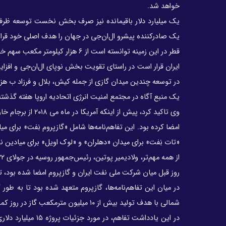
خواهد شد.
یک صادرکننده پیشرو ال‌ان‌جی در جهان را هدف اصلی خود قرار
قطر در این زمینه توانسته است از ۶ هزار کیلومتر مکعب سهم خود از میدان پارس جنوبی که آن را «گنبد شمالی» می‌نامد، بهره‌برداری کند.
در توسعه چندین میدان گازی از جمله کیش، بلال و فرزاد ب هزی
یک منبع آگاه در مجتمع امنیت انرژی اتحادیه اروپا هفته گذش
امضا کرده بود. این تفاهم‌نامه‌ها شامل «گازپروم نِفت» برای 
«تات نِفت» برای میدان «دهلران» و «لوک اویل» برای میادین ن
روز قبل میان شرکت ملی نفت ایران و گازپروم امضا شده بود، 
شمالی با هدف تولید بیش از ۱۰ میلیون مترمکعب گاز در روز کمک کند.
در این یادداشت تف