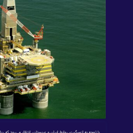
با توجه به ازسرگیری روابط ایران و عربستان، انتظار می‌رود که ری