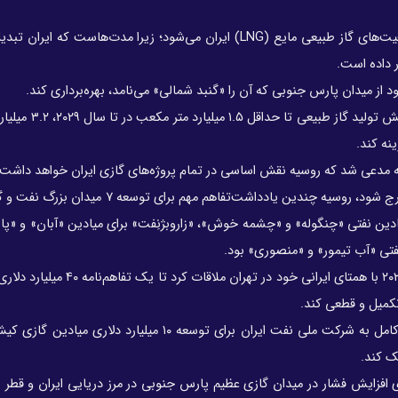
یک میلیارد دلار باقیمانده نیز صرف بخش نخست توسعه ظرفیت‌های گاز طبیعی مایع (LNG) ایران می‌شود؛ زیرا مدت‌هاس
 داده است.
ایران قرار است در راستای تقویت بخش نوپای ال‌ان‌جی و 
نه کند.
ته مدعی شد که روسیه نقش اساسی در تمام پروژه‌های گازی ایران خواهد داشت.
وی تاکید کرد، پیش از اینکه آمریکا در ماه می ۲۰۱۸ از برجام خارج شود، روسیه چندین یادداشت‌تفاهم
میادین نفتی «چنگوله» و «چشمه خوش»، «زاروبژنِفت» برای میادین «آبان» و «پای
فتی «آب تیمور» و «منصوری» بود.
از همه مهم‌تر، ولادیمیر پوتین، رئیس‌جمهور روسیه در جولای ۲۰۲۲ با همتای ایرانی خو
تکمیل و قطعی کند.
در میان این تفاهم‌نامه‌ها، گازپروم متعهد شده بود تا به طور کامل به شرکت ملی نفت ایران برای توسعه ۱۰ میل
اهم، در مورد جزئیات پروژه ۱۵ میلیارد دلاری افزایش فشار در میدان گازی عظیم پارس جنوبی در مرز دریایی ایران و