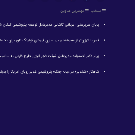
منتخب
مهمترین عناوین
پایان سرپرستی؛ یزدانی کاشانی مدیرعامل توسعه پتروشیمی کنگان ش
فجر با انرژی‌تر از همیشه؛ بومی سازی فن‌های کولینگ تاور برای نخست
پیام دکتر احمدزاده مدیرعامل شرکت فجر انرژی خلیج فارس به مناسبت 
شاهکار «شغدیر» در میانه جنگ؛ پتروشیمی غدیر رویای آمریکا را بمبارا