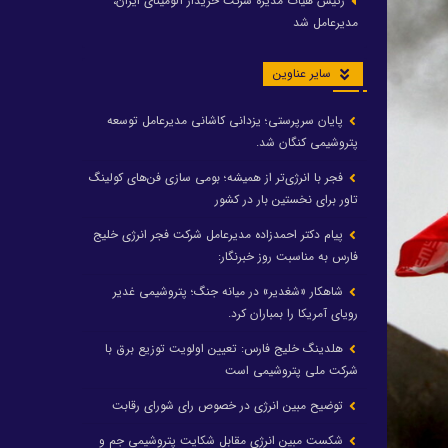
رئیس هیات مدیره شرکت خریدار آلومینای ایران،
مدیرعامل شد
سایر عناوین
پایان سرپرستی؛ یزدانی کاشانی مدیرعامل توسعه
پتروشیمی کنگان شد.
فجر با انرژی‌تر از همیشه؛ بومی سازی فن‌های کولینگ
تاور برای نخستین بار در کشور
پیام دکتر احمدزاده مدیرعامل شرکت فجر انرژی خلیج
فارس به مناسبت روز خبرنگار:
شاهکار «شغدیر» در میانه جنگ؛ پتروشیمی غدیر
رویای آمریکا را بمباران کرد.
هلدینگ خلیج فارس: تعیین اولویت توزیع برق با
شرکت ملی پتروشیمی است
توضیح مبین انرژی در خصوص رای شورای رقابت
شکست مبین انرژی مقابل شکایت پتروشیمی جم و