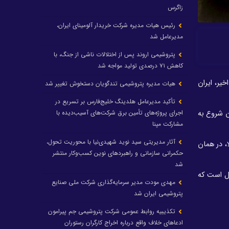
زاگرس
رئیس هیات مدیره شرکت خریدار آلومینای ایران،
مدیرعامل شد
پتروشیمی اروند پس از اختلالات ناشی از جنگ، با
کاهش ۷۱ درصدی تولید مواجه شد
یر، ایران
هیات مدیره پتروشیمی تندگویان دستخوش تغییر شد
تأکید مدیرعامل هلدینگ خلیج‌فارس بر تسریع در
اجرای پروژه‌های تأمین برق شرکت‌های آسیب‌دیده با
ن شروع به
مشارکت مپنا
آثار مدیریتی سید نوید شهیدی‌نیا با محوریت تحول،
یل به ونزوئلا، در همان
حکمرانی سازمانی و راهبردهای نوین کسب‌وکار منتشر
شد
یل است که
مهدی مودت مدیر سرمایه‌گذاری شرکت ملی صنایع
پتروشیمی ایران شد
تکذیبیه روابط عمومی شرکت پتروشیمی جم پیرامون
ادعاهای خلاف واقع درباره اخراج کارگران رستوران