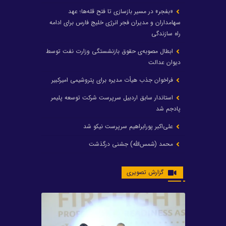
«بفجر» در مسیر بازسازی تا فتح قله‌ها؛ عهد
سهامداران و مدیران فجر انرژی خلیج فارس برای ادامه
راه سازندگی
ابطال مصوبه‌ی حقوق بازنشستگی وزارت نفت توسط
دیوان عدالت
فراخوان جذب هیأت مدیره برای پتروشیمی امیرکبیر
استاندار سابق اردبیل سرپرست شرکت توسعه پلیمر
پادجم شد
علی‌اکبر پورابراهیم سرپرست نیکو شد
محمد (شمس‌الله) جشنی درگذشت
رشد ۲۴ درصدی درآمد عملیاتی و رشد ۲۰۶ درصدی
گزارش تصویری
سود خالص پتروشیمی غدیر / شغدیر برای جهش تولید
در سال ۱۴۰۵ آماده شد
تغییر در هیأت مدیره صندوق بازنشستگی کشوری
پتروشیمی غدیر، درگیری مدیرعامل با یکی از کارکنان را