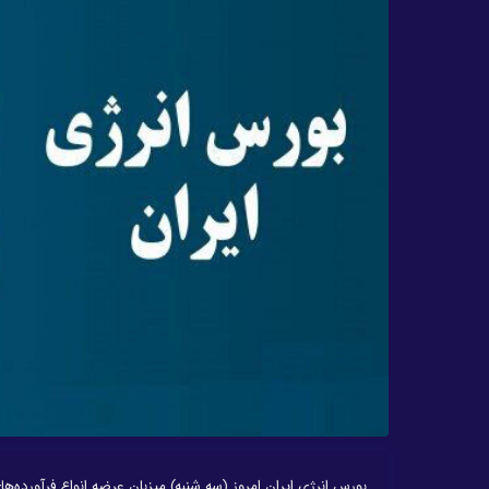
بورس انرژی ایران امروز (سه شنبه) میزبان عرضه انواع فرآورده‌