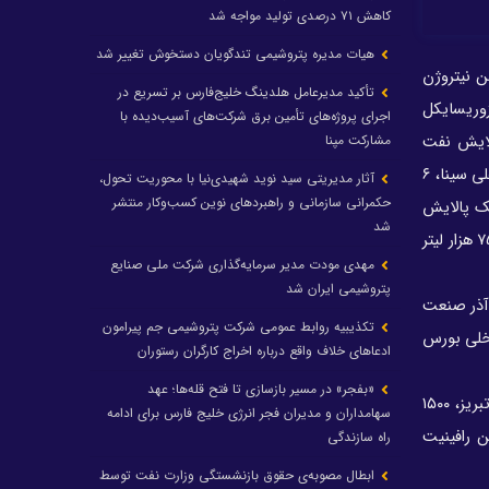
کاهش ۷۱ درصدی تولید مواجه شد
هیات مدیره پتروشیمی تندگویان دستخوش تغییر شد
ر داخلی بورس انرژی، ۳۰۸ تن اکسیژن مایع شرکت فولاد خوزستان، ۲۰۰ تن نیتروژن
تأکید مدیرعامل هلدینگ خلیج‌فارس بر تسریع در
کت پتروشیمی بندر امام، ۴۰ تن میعانات گازی پتروشیمی رازی، ۷۰۰ تن آیزوریسایکل
اجرای پروژه‌های تأمین برق شرکت‌های آسیب‌دیده با
ان، ۸ هزار تن آیزوریسایکل پالایش نفت
مشارکت مپنا
اصفهان، ۳ هزار تن رافینیت پتروشیمی بوعلی سینا، ۶۱۶ تن نیتروژن مایع شرکت فولاد خوزستان، ۳ هزار تن هیدروکربن سنگین پتروشیمی بوعلی سینا، ۶
آثار مدیریتی سید نوید شهیدی‌نیا با محوریت تحول،
حکمرانی سازمانی و راهبردهای نوین کسب‌وکار منتشر
ت سبک DAE۱۰ شرکت نفت ایرانول، ۱۵۰۰ تن نفتای سبک پالایش
شد
نفت کرمانشاه، ۳ هزار و ۴۲ تن اکستراکت سنگین DAE۴۰ شرکت نفت ایرانول، ۲ هزار و ۲۴ تن میعانات گازی پالایش گاز خانگیران بعلاوه ۷۵۰ هزار لیتر
مهدی مودت مدیر سرمایه‌گذاری شرکت ملی صنایع
پتروشیمی ایران شد
 ۴۰۰ کیلووات برق شرکت پارس آذر صنعت
تکذیبیه روابط عمومی شرکت پتروشیمی جم پیرامون
 داخلی بورس
ادعاهای خلاف واقع درباره اخراج کارگران رستوران
«بفجر» در مسیر بازسازی تا فتح قله‌ها؛ عهد
تالار بین الملل هم شاهد عرضه ۵ هزار تن گاز مایع پالایش نفت اصفهان، ۵۰۰ تن برش هیدروکربن‌های ۵ کربنه و بالاتر (C۷-C۹) پتروشیمی تبریز، ۱۵۰۰
سهامداران و مدیران فجر انرژی خلیج فارس برای ادامه
روشیمی تبریز، ۴ هزار تن هیدروکربن سنگین پتروشیمی بوعلی سینا، ۳ هزار تن رافینیت
راه سازندگی
ابطال مصوبه‌ی حقوق بازنشستگی وزارت نفت توسط