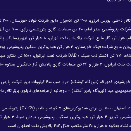
امروز در تالا
مایع شرکت فجر انرژی خلیج فارس، ۱۲۰ تن محصول MTBE شر
پالایش نفت تهران، ۳۰۸ تن برش سنگین پتروشیمی بندر امام، هزار تن گاز مایع شرکت پالایش نفت تهر
هزار تن ته مانده برج تقطیر (اتمسفریک) پالایش نفت کرمانشاه، ۷۰۲ تن اکستراک
همچنین هزار و ۳۷۵ کیلو وات ساعت برق شرکت توسعه انرژی خورشیدی غدیر قم (نیروگاه کوشک) -برق سبز،
د انرژی‌های تجدیدپذیر مپنا (نیروگاه بادی آقکند) – دوجانبه از عرضه‌های تابلوی برق تالار
تن گازمایع شرکت پتروشیمی بوعلی سینا، ۲۰۰ تن پنتان پت