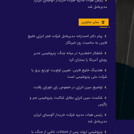
رئیس هیات مدیره شرکت خریدار آلومینای ایران،
مدیرعامل شد
سایر عناوین
پیام دکتر احمدزاده مدیرعامل شرکت فجر انرژی خلیج
فارس به مناسبت روز خبرنگار:
شاهکار «شغدیر» در میانه جنگ؛ پتروشیمی غدیر
رویای آمریکا را بمباران کرد.
هلدینگ خلیج فارس: تعیین اولویت توزیع برق با
شرکت ملی پتروشیمی است
توضیح مبین انرژی در خصوص رای شورای رقابت
شکست مبین انرژی مقابل شکایت پتروشیمی جم و
زاگرس
رئیس هیات مدیره شرکت خریدار آلومینای ایران،
مدیرعامل شد
پتروشیمی اروند پس از اختلالات ناشی از جنگ، با