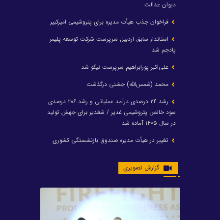
دیوان عدالت
فراخوان جذب هیأت مدیره برای پتروشیمی امیرکبیر
استاندار سابق اردبیل سرپرست شرکت توسعه پلیمر
پادجم شد
علی‌اکبر پورابراهیم سرپرست نیکو شد
محمد (شمس‌الله) جشنی درگذشت
رشد ۲۴ درصدی درآمد عملیاتی و رشد ۲۰۶ درصدی
سود خالص پتروشیمی غدیر / شغدیر برای جهش تولید
در سال ۱۴۰۵ آماده شد
تغییر در هیأت مدیره صندوق بازنشستگی کشوری
پتروشیمی غدیر، درگیری مدیرعامل با یکی از کارکنان را
گزارش تصویری
تکذیب کرد
تامین برق پتروشیمی‌ها از کشور ترکیه
افشین خانی مدیرعامل بانک صادرات شد
ایرانول ۶ همت سود تقسیم کرد