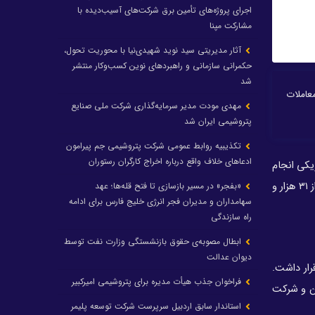
اجرای پروژه‌های تأمین برق شرکت‌های آسیب‌دیده با
مشارکت مپنا
آثار مدیریتی سید نوید شهیدی‌نیا با محوریت تحول،
حکمرانی سازمانی و راهبردهای نوین کسب‌وکار منتشر
شد
زار و ۶۰۳ میلیارد ریال بود که از این مقدار ۲۷ هزار و ۵۰۰ تن به معاملات
مهدی مودت مدیر سرمایه‌گذاری شرکت ملی صنایع
پتروشیمی ایران شد
تکذیبیه روابط عمومی شرکت پتروشیمی جم پیرامون
ادعاهای خلاف واقع درباره اخراج کارگران رستوران
ازار فیزیکی انجام
شد. به این ترتیب، بیش از ۷۲ هزار و ۸۴۴ تن فرآورده هیدروکربوری به ارزش بیش از ۲۰ هزار و ۸۳۸ میلیارد ریال در رینگ بین‌الملل و بیش از ۳۱ هزار و
«بفجر» در مسیر بازسازی تا فتح قله‌ها؛ عهد
سهامداران و مدیران فجر انرژی خلیج فارس برای ادامه
راه سازندگی
ابطال مصوبه‌ی حقوق بازنشستگی وزارت نفت توسط
دیوان عدالت
نرژی ایران قرار داشت.
فراخوان جذب هیأت مدیره برای پتروشیمی امیرکبیر
 آبادان با ۳۰ هزار تن، شرکت پتروشیمی خارک با ۳۰ هزار تن، شرکت پالایش نفت اصفهان با ۲۳ هزار و ۶۱۸ تن و شرکت
استاندار سابق اردبیل سرپرست شرکت توسعه پلیمر