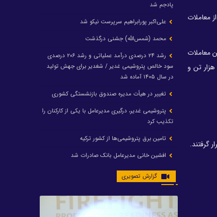
پادجم شد
 معاملات
علی‌اکبر پورابراهیم سرپرست نیکو شد
محمد (شمس‌الله) جشنی درگذشت
ر جایگاه دوم بیشترین معاملات
رشد ۲۴ درصدی درآمد عملیاتی و رشد ۲۰۶ درصدی
سود خالص پتروشیمی غدیر / شغدیر برای جهش تولید
قرار گرفت و شرکت پالایش نفت اصفهان نیز با فروش نزدیک به ۱۴ هزار تن فرآورده در جایگاه سوم ایستاد، شرکت پتروپالایش کنگان با ۷ هزار تن و
در سال ۱۴۰۵ آماده شد
تغییر در هیأت مدیره صندوق بازنشستگی کشوری
پتروشیمی غدیر، درگیری مدیرعامل با یکی از کارکنان را
تکذیب کرد
تامین برق پتروشیمی‌ها از کشور ترکیه
افشین خانی مدیرعامل بانک صادرات شد
ایرانول ۶ همت سود تقسیم کرد
گزارش تصویری
شریعتمداری در هلدینگ ماند/ وزیرنفت استعفا کرد
با حکم رئیس‌جمهور؛ دکتر عسکری‌آزاد و دکتر مروتی در
شورای سازمان بهینه‌سازی و مدیریت راهبردی انرژی