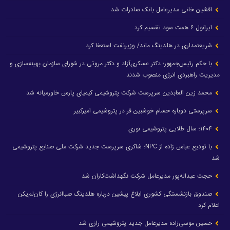
افشین خانی مدیرعامل بانک صادرات شد
ایرانول ۶ همت سود تقسیم کرد
شریعتمداری در هلدینگ ماند/ وزیرنفت استعفا کرد
با حکم رئیس‌جمهور؛ دکتر عسکری‌آزاد و دکتر مروتی در شورای سازمان بهینه‌سازی و
مدیریت راهبردی انرژی منصوب شدند
محمد زین العابدین سرپرست شرکت پتروشیمی کیمیای پارس خاورمیانه شد
سرپرستی دوباره حسام خوشبین فر در پتروشیمی امیرکبیر
۱۴۰۴؛ سال طلایی پتروشیمی نوری
با تودیع عباس زاده از NPC؛ شاکری سرپرست جدید شرکت ملی صنایع پتروشیمی
شد
حجت عبداله‌پور مدیرعامل شرکت نگهداشت‌کاران شد
صندوق بازنشستگی کشوری ابلاغ پیشین درباره هلدینگ صباانرژی را کان‌لم‌یکن
اعلام کرد
حسین موسی‌زاده مدیرعامل جدید پتروشیمی رازی شد