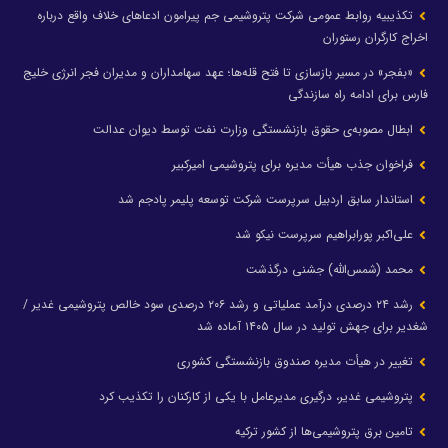
تکذیبیه روابط عمومی شرکت پتروشیمی جم پیرامون ادعاهای خلاف واقع درباره
اخراج کارگران رستوران
«بفجر» در مسیر بازسازی تا فتح قله‌ها؛ عهد سهامداران و مدیران فجر انرژی خلیج
فارس برای ادامه راه سازندگی
ابطال مصوبه‌ی حقوق بازنشستگی وزارت نفت توسط دیوان عدالت
فراخوان جذب هیأت مدیره برای پتروشیمی امیرکبیر
استاندار سابق اردبیل سرپرست شرکت توسعه پلیمر پادجم شد
علی‌اکبر پورابراهیم سرپرست نیکو شد
محمد (شمس‌الله) جشنی درگذشت
رشد ۲۴ درصدی درآمد عملیاتی و رشد ۲۰۶ درصدی سود خالص پتروشیمی غدیر /
شغدیر برای جهش تولید در سال ۱۴۰۵ آماده شد
تغییر در هیأت مدیره صندوق بازنشستگی کشوری
پتروشیمی غدیر، درگیری مدیرعامل با یکی از کارکنان را تکذیب کرد
تامین برق پتروشیمی‌ها از کشور ترکیه