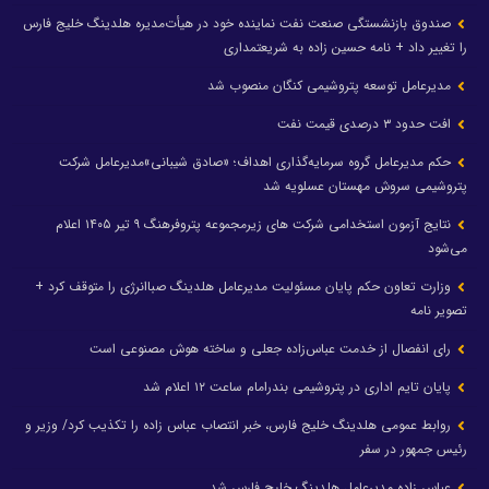
صندوق بازنشستگی صنعت نفت نماینده خود در هیأت‌مدیره هلدینگ خلیج فارس
را تغییر داد + نامه حسین زاده به شریعتمداری
مدیرعامل توسعه پتروشیمی کنگان منصوب شد
افت حدود ۳ درصدی قیمت نفت
حکم مدیرعامل گروه سرمایه‌گذاری اهداف؛ «صادق شیبانی»مدیرعامل شرکت
پتروشیمی سروش مهستان عسلویه شد
نتایج آزمون استخدامی شرکت های زیرمجموعه پتروفرهنگ ۹ تیر ۱۴۰۵ اعلام
می‌شود
وزارت تعاون حکم پایان مسئولیت مدیرعامل هلدینگ صباانرژی را متوقف کرد +
تصویر نامه
رای انفصال از خدمت عباس‌زاده جعلی و ساخته هوش مصنوعی است
پایان تایم اداری در پتروشیمی بندرامام ساعت ۱۲ اعلام شد
روابط عمومی هلدینگ خلیج فارس، خبر انتصاب عباس زاده را تکذیب کرد/ وزیر و
رئیس جمهور در سفر
عباس زاده مدیرعامل هلدینگ خلیج فارس شد