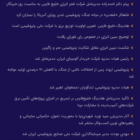
پیام دکتر احمدزاده مدیرعامل شرکت فجر انرژی خلیج فارس به مناسبت روز خبرنگار:
شاهکار «شغدیر» در میانه جنگ؛ پتروشیمی غدیر رویای آمریکا را بمباران کرد.
هلدینگ خلیج فارس: تعیین اولویت توزیع برق با شرکت ملی پتروشیمی است
توضیح مبین انرژی در خصوص رای شورای رقابت
شکست مبین انرژی مقابل شکایت پتروشیمی جم و زاگرس
رئیس هیات مدیره شرکت خریدار آلومینای ایران، مدیرعامل شد
پتروشیمی اروند پس از اختلالات ناشی از جنگ، با کاهش ۷۱ درصدی تولید مواجه
شد
هیات مدیره پتروشیمی تندگویان دستخوش تغییر شد
تأکید مدیرعامل هلدینگ خلیج‌فارس بر تسریع در اجرای پروژه‌های تأمین برق
شرکت‌های آسیب‌دیده با مشارکت مپنا
آثار مدیریتی سید نوید شهیدی‌نیا با محوریت تحول، حکمرانی سازمانی و
راهبردهای نوین کسب‌وکار منتشر شد
مهدی مودت مدیر سرمایه‌گذاری شرکت ملی صنایع پتروشیمی ایران شد