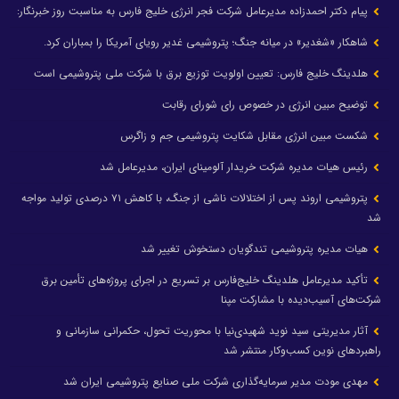
پیام دکتر احمدزاده مدیرعامل شرکت فجر انرژی خلیج فارس به مناسبت روز خبرنگار:
شاهکار «شغدیر» در میانه جنگ؛ پتروشیمی غدیر رویای آمریکا را بمباران کرد.
هلدینگ خلیج فارس: تعیین اولویت توزیع برق با شرکت ملی پتروشیمی است
توضیح مبین انرژی در خصوص رای شورای رقابت
شکست مبین انرژی مقابل شکایت پتروشیمی جم و زاگرس
رئیس هیات مدیره شرکت خریدار آلومینای ایران، مدیرعامل شد
پتروشیمی اروند پس از اختلالات ناشی از جنگ، با کاهش ۷۱ درصدی تولید مواجه
شد
هیات مدیره پتروشیمی تندگویان دستخوش تغییر شد
تأکید مدیرعامل هلدینگ خلیج‌فارس بر تسریع در اجرای پروژه‌های تأمین برق
شرکت‌های آسیب‌دیده با مشارکت مپنا
آثار مدیریتی سید نوید شهیدی‌نیا با محوریت تحول، حکمرانی سازمانی و
راهبردهای نوین کسب‌وکار منتشر شد
مهدی مودت مدیر سرمایه‌گذاری شرکت ملی صنایع پتروشیمی ایران شد