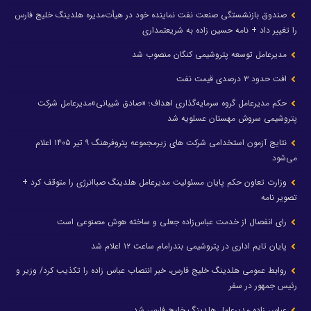
صندوق بازنشستگی صنعت نفت نماینده خود در هیأت‌مدیره هلدینگ خلیج فارس
را تغییر داد + نامه حسین زاده به شریعتمداری
مدیرعامل توسعه پتروشیمی کنگان منصوب شد
افت حدود ۳ درصدی قیمت نفت
حکم مدیرعامل گروه سرمایه‌گذاری اهداف؛ «صادق شیبانی»مدیرعامل شرکت
پتروشیمی سروش مهستان عسلویه شد
نتایج آزمون استخدامی شرکت های زیرمجموعه پتروفرهنگ ۹ تیر ۱۴۰۵ اعلام
می‌شود
وزارت تعاون حکم پایان مسئولیت مدیرعامل هلدینگ صباانرژی را متوقف کرد +
تصویر نامه
رای انفصال از خدمت عباس‌زاده جعلی و ساخته هوش مصنوعی است
پایان تایم اداری در پتروشیمی بندرامام ساعت ۱۲ اعلام شد
روابط عمومی هلدینگ خلیج فارس، خبر انتصاب عباس زاده را تکذیب کرد/ وزیر و
رئیس جمهور در سفر
عباس زاده مدیرعامل هلدینگ خلیج فارس شد