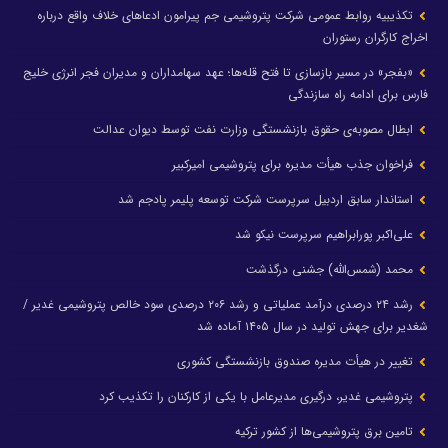
تکذیبیه روابط عمومی شرکت پتروشیمی جم پیرامون ادعاهای خلاف واقع درباره
اخراج کارگران رستوران
«بفجر» در مسیر بازسازی تا فتح قله‌ها؛ عهد سهامداران و مدیران فجر انرژی خلیج
فارس برای ادامه راه سازندگی
ابطال مصوبه‌ی حقوق بازنشستگی وزارت نفت توسط دیوان عدالت
فراخوان جذب هیأت مدیره برای پتروشیمی امیرکبیر
استاندار سابق اردبیل سرپرست شرکت توسعه پلیمر پادجم شد
علی‌اکبر پورابراهیم سرپرست نیکو شد
محمد (شمس‌الله) جشنی درگذشت
رشد ۲۴ درصدی درآمد عملیاتی و رشد ۲۰۶ درصدی سود خالص پتروشیمی غدیر /
شغدیر برای جهش تولید در سال ۱۴۰۵ آماده شد
تغییر در هیأت مدیره صندوق بازنشستگی کشوری
پتروشیمی غدیر، درگیری مدیرعامل با یکی از کارکنان را تکذیب کرد
تامین برق پتروشیمی‌ها از کشور ترکیه