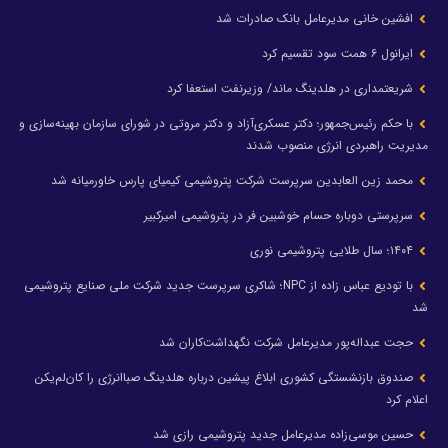
افشین خانی مدیرعامل بانک صادرات شد
ایرانول ۶ همت سود تقسیم کرد
شریعتمداری در هلدینگ ماند/ وزیرنفت استعفا کرد
با حکم رئیس‌جمهور؛ دکتر عسکری‌آزاد و دکتر مروتی در شورای سازمان بهینه‌سازی و
مدیریت راهبردی انرژی منصوب شدند
محمد زین العابدین سرپرست شرکت پتروشیمی کیمیای پارس خاورمیانه شد
سرپرستی دوباره حسام خوشبین فر در پتروشیمی امیرکبیر
۱۴۰۴؛ سال طلایی پتروشیمی نوری
با تودیع عباس زاده از NPC؛ شاکری سرپرست جدید شرکت ملی صنایع پتروشیمی
شد
حجت عبداله‌پور مدیرعامل شرکت نگهداشت‌کاران شد
صندوق بازنشستگی کشوری ابلاغ پیشین درباره هلدینگ صباانرژی را کان‌لم‌یکن
اعلام کرد
حسین موسی‌زاده مدیرعامل جدید پتروشیمی رازی شد