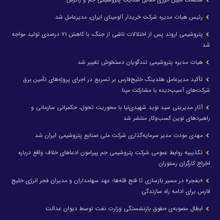
رئیس هیات مدیره شرکت خریدار آلومینای ایران، مدیرعامل شد
پتروشیمی اروند پس از اختلالات ناشی از جنگ، با کاهش ۷۱ درصدی تولید مواجه
شد
هیات مدیره پتروشیمی تندگویان دستخوش تغییر شد
تأکید مدیرعامل هلدینگ خلیج‌فارس بر تسریع در اجرای پروژه‌های تأمین برق
شرکت‌های آسیب‌دیده با مشارکت مپنا
آثار مدیریتی سید نوید شهیدی‌نیا با محوریت تحول، حکمرانی سازمانی و
راهبردهای نوین کسب‌وکار منتشر شد
مهدی مودت مدیر سرمایه‌گذاری شرکت ملی صنایع پتروشیمی ایران شد
تکذیبیه روابط عمومی شرکت پتروشیمی جم پیرامون ادعاهای خلاف واقع درباره
اخراج کارگران رستوران
«بفجر» در مسیر بازسازی تا فتح قله‌ها؛ عهد سهامداران و مدیران فجر انرژی خلیج
فارس برای ادامه راه سازندگی
ابطال مصوبه‌ی حقوق بازنشستگی وزارت نفت توسط دیوان عدالت