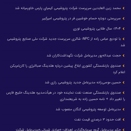
محمد زین العابدین سرپرست شرکت پتروشیمی کیمیای پارس خاورمیانه شد
سرپرستی دوباره حسام خوشبین فر در پتروشیمی امیرکبیر
۱۴۰۴؛ سال طلایی پتروشیمی نوری
با تودیع عباس زاده از NPC؛ شاکری سرپرست جدید شرکت ملی صنایع پتروشیمی
شد
حجت عبداله‌پور مدیرعامل شرکت نگهداشت‌کاران شد
صندوق بازنشستگی کشوری ابلاغ پیشین درباره هلدینگ صباانرژی را کان‌لم‌یکن
اعلام کرد
حسین موسی‌زاده مدیرعامل جدید پتروشیمی رازی شد
صندوق بازنشستگی صنعت نفت نماینده خود در هیأت‌مدیره هلدینگ خلیج فارس
را تغییر داد + نامه حسین زاده به شریعتمداری
مدیرعامل توسعه پتروشیمی کنگان منصوب شد
افت حدود ۳ درصدی قیمت نفت
حکم مدیرعامل گروه سرمایه‌گذاری اهداف؛ «صادق شیبانی»مدیرعامل شرکت