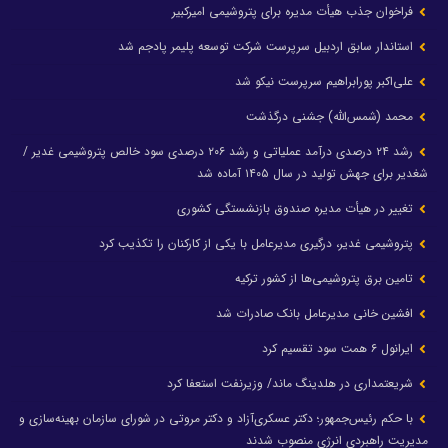
فراخوان جذب هیأت مدیره برای پتروشیمی امیرکبیر
استاندار سابق اردبیل سرپرست شرکت توسعه پلیمر پادجم شد
علی‌اکبر پورابراهیم سرپرست نیکو شد
محمد (شمس‌الله) جشنی درگذشت
رشد ۲۴ درصدی درآمد عملیاتی و رشد ۲۰۶ درصدی سود خالص پتروشیمی غدیر /
شغدیر برای جهش تولید در سال ۱۴۰۵ آماده شد
تغییر در هیأت مدیره صندوق بازنشستگی کشوری
پتروشیمی غدیر، درگیری مدیرعامل با یکی از کارکنان را تکذیب کرد
تامین برق پتروشیمی‌ها از کشور ترکیه
افشین خانی مدیرعامل بانک صادرات شد
ایرانول ۶ همت سود تقسیم کرد
شریعتمداری در هلدینگ ماند/ وزیرنفت استعفا کرد
با حکم رئیس‌جمهور؛ دکتر عسکری‌آزاد و دکتر مروتی در شورای سازمان بهینه‌سازی و
مدیریت راهبردی انرژی منصوب شدند