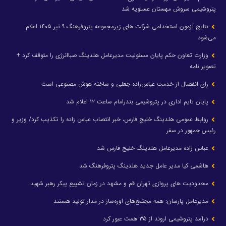
پتروشیمی سروش مهستان عسلویه شد
نتایج آزمون استخدامی شرکت های زیرمجموعه پتروفرهنگ ۹ تیر ۱۴۰۵ اعلام
می‌شود
وزارت تعاون حکم پایان مسئولیت مدیرعامل هلدینگ صباانرژی را متوقف کرد +
تصویر نامه
رای انفصال از خدمت عباس‌زاده جعلی و ساخته هوش مصنوعی است
پایان تایم اداری در پتروشیمی بندرامام ساعت ۱۲ اعلام شد
روابط عمومی هلدینگ خلیج فارس، خبر انتصاب عباس زاده را تکذیب کرد/ وزیر و
رئیس جمهور در سفر
عباس زاده مدیرعامل هلدینگ خلیج فارس شد
هاشمی کیا مدیر عامل جدید هلدینگ پتروفرهنگ شد
محدودیت های پروازی تهران قم و مشهد در زمان تشییع پیکر رهبر شهید
مدیرعامل پارسان: همه مجتمع‌های اوره‌ساز در مدار تولید هستند
درآمد پتروشیمی اروند از ۳۵ همت عبور کرد