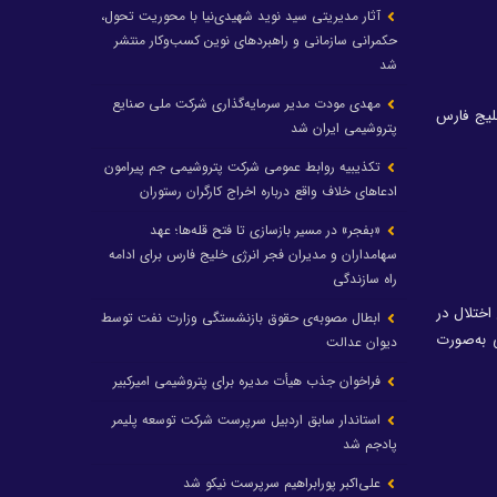
آثار مدیریتی سید نوید شهیدی‌نیا با محوریت تحول،
حکمرانی سازمانی و راهبردهای نوین کسب‌وکار منتشر
شد
مهدی مودت مدیر سرمایه‌گذاری شرکت ملی صنایع
لیج فارس
پتروشیمی ایران شد
تکذیبیه روابط عمومی شرکت پتروشیمی جم پیرامون
ادعاهای خلاف واقع درباره اخراج کارگران رستوران
«بفجر» در مسیر بازسازی تا فتح قله‌ها؛ عهد
سهامداران و مدیران فجر انرژی خلیج فارس برای ادامه
راه سازندگی
اختلال در
ابطال مصوبه‌ی حقوق بازنشستگی وزارت نفت توسط
 به‌صورت
دیوان عدالت
فراخوان جذب هیأت مدیره برای پتروشیمی امیرکبیر
استاندار سابق اردبیل سرپرست شرکت توسعه پلیمر
پادجم شد
علی‌اکبر پورابراهیم سرپرست نیکو شد