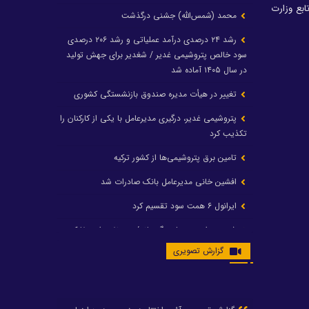
بع وزارت
محمد (شمس‌الله) جشنی درگذشت
رشد ۲۴ درصدی درآمد عملیاتی و رشد ۲۰۶ درصدی
سود خالص پتروشیمی غدیر / شغدیر برای جهش تولید
در سال ۱۴۰۵ آماده شد
تغییر در هیأت مدیره صندوق بازنشستگی کشوری
پتروشیمی غدیر، درگیری مدیرعامل با یکی از کارکنان را
تکذیب کرد
تامین برق پتروشیمی‌ها از کشور ترکیه
افشین خانی مدیرعامل بانک صادرات شد
ایرانول ۶ همت سود تقسیم کرد
شریعتمداری در هلدینگ ماند/ وزیرنفت استعفا کرد
گزارش تصویری
با حکم رئیس‌جمهور؛ دکتر عسکری‌آزاد و دکتر مروتی در
شورای سازمان بهینه‌سازی و مدیریت راهبردی انرژی
منصوب شدند
محمد زین العابدین سرپرست شرکت پتروشیمی