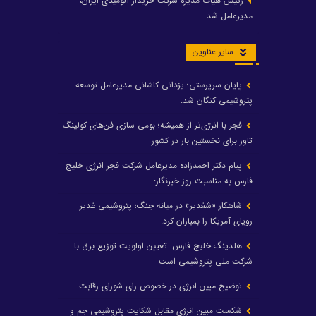
رئیس هیات مدیره شرکت خریدار آلومینای ایران،
مدیرعامل شد
سایر عناوین
پایان سرپرستی؛ یزدانی کاشانی مدیرعامل توسعه
پتروشیمی کنگان شد.
فجر با انرژی‌تر از همیشه؛ بومی سازی فن‌های کولینگ
تاور برای نخستین بار در کشور
پیام دکتر احمدزاده مدیرعامل شرکت فجر انرژی خلیج
فارس به مناسبت روز خبرنگار:
شاهکار «شغدیر» در میانه جنگ؛ پتروشیمی غدیر
رویای آمریکا را بمباران کرد.
هلدینگ خلیج فارس: تعیین اولویت توزیع برق با
شرکت ملی پتروشیمی است
توضیح مبین انرژی در خصوص رای شورای رقابت
شکست مبین انرژی مقابل شکایت پتروشیمی جم و