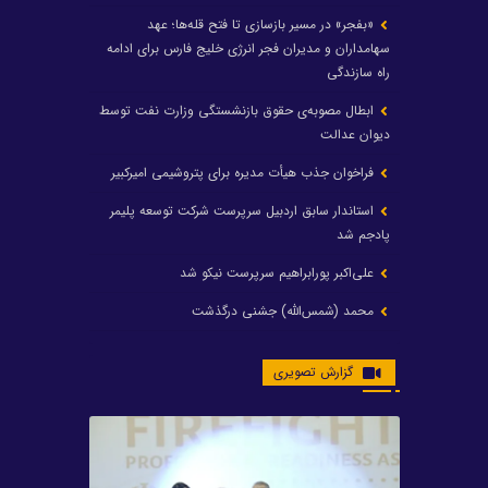
«بفجر» در مسیر بازسازی تا فتح قله‌ها؛ عهد
سهامداران و مدیران فجر انرژی خلیج فارس برای ادامه
راه سازندگی
ابطال مصوبه‌ی حقوق بازنشستگی وزارت نفت توسط
دیوان عدالت
فراخوان جذب هیأت مدیره برای پتروشیمی امیرکبیر
استاندار سابق اردبیل سرپرست شرکت توسعه پلیمر
پادجم شد
علی‌اکبر پورابراهیم سرپرست نیکو شد
محمد (شمس‌الله) جشنی درگذشت
رشد ۲۴ درصدی درآمد عملیاتی و رشد ۲۰۶ درصدی
گزارش تصویری
سود خالص پتروشیمی غدیر / شغدیر برای جهش تولید
در سال ۱۴۰۵ آماده شد
تغییر در هیأت مدیره صندوق بازنشستگی کشوری
پتروشیمی غدیر، درگیری مدیرعامل با یکی از کارکنان را