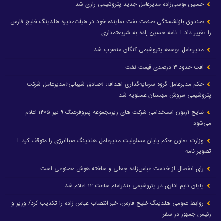
حسین موسی‌زاده مدیرعامل جدید پتروشیمی رازی شد
صندوق بازنشستگی صنعت نفت نماینده خود در هیأت‌مدیره هلدینگ خلیج فارس
را تغییر داد + نامه حسین زاده به شریعتمداری
مدیرعامل توسعه پتروشیمی کنگان منصوب شد
افت حدود ۳ درصدی قیمت نفت
حکم مدیرعامل گروه سرمایه‌گذاری اهداف؛ «صادق شیبانی»مدیرعامل شرکت
پتروشیمی سروش مهستان عسلویه شد
نتایج آزمون استخدامی شرکت های زیرمجموعه پتروفرهنگ ۹ تیر ۱۴۰۵ اعلام
می‌شود
وزارت تعاون حکم پایان مسئولیت مدیرعامل هلدینگ صباانرژی را متوقف کرد +
تصویر نامه
رای انفصال از خدمت عباس‌زاده جعلی و ساخته هوش مصنوعی است
پایان تایم اداری در پتروشیمی بندرامام ساعت ۱۲ اعلام شد
روابط عمومی هلدینگ خلیج فارس، خبر انتصاب عباس زاده را تکذیب کرد/ وزیر و
رئیس جمهور در سفر