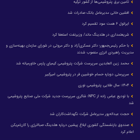
تامین برق پتروشیمی‌ها از کشور ترکیه
افشین خانی مدیرعامل بانک صادرات شد
ایرانول ۶ همت سود تقسیم کرد
شریعتمداری در هلدینگ ماند/ وزیرنفت استعفا کرد
با حکم رئیس‌جمهور؛ دکتر عسکری‌آزاد و دکتر مروتی در شورای سازمان بهینه‌سازی و
مدیریت راهبردی انرژی منصوب شدند
محمد زین العابدین سرپرست شرکت پتروشیمی کیمیای پارس خاورمیانه شد
سرپرستی دوباره حسام خوشبین فر در پتروشیمی امیرکبیر
۱۴۰۴؛ سال طلایی پتروشیمی نوری
با تودیع عباس زاده از NPC؛ شاکری سرپرست جدید شرکت ملی صنایع پتروشیمی
شد
حجت عبداله‌پور مدیرعامل شرکت نگهداشت‌کاران شد
صندوق بازنشستگی کشوری ابلاغ پیشین درباره هلدینگ صباانرژی را کان‌لم‌یکن
اعلام کرد