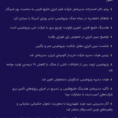
پیام دکتر احمدزاده مدیرعامل شرکت فجر انرژی خلیج فارس به مناسبت روز خبرنگار:
شاهکار «شغدیر» در میانه جنگ؛ پتروشیمی غدیر رویای آمریکا را بمباران کرد.
هلدینگ خلیج فارس: تعیین اولویت توزیع برق با شرکت ملی پتروشیمی است
توضیح مبین انرژی در خصوص رای شورای رقابت
شکست مبین انرژی مقابل شکایت پتروشیمی جم و زاگرس
رئیس هیات مدیره شرکت خریدار آلومینای ایران، مدیرعامل شد
پتروشیمی اروند پس از اختلالات ناشی از جنگ، با کاهش ۷۱ درصدی تولید مواجه
شد
هیات مدیره پتروشیمی تندگویان دستخوش تغییر شد
تأکید مدیرعامل هلدینگ خلیج‌فارس بر تسریع در اجرای پروژه‌های تأمین برق
شرکت‌های آسیب‌دیده با مشارکت مپنا
آثار مدیریتی سید نوید شهیدی‌نیا با محوریت تحول، حکمرانی سازمانی و
راهبردهای نوین کسب‌وکار منتشر شد