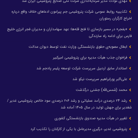
مهدی مودت مدیر سرمایه‌گذاری شرکت ملی صنایع پتروشیمی ایران شد
تکذیبیه روابط عمومی شرکت پتروشیمی جم پیرامون ادعاهای خلاف واقع درباره
اخراج کارگران رستوران
«بفجر» در مسیر بازسازی تا فتح قله‌ها؛ عهد سهامداران و مدیران فجر انرژی خلیج
فارس برای ادامه راه سازندگی
ابطال مصوبه‌ی حقوق بازنشستگی وزارت نفت توسط دیوان عدالت
فراخوان جذب هیأت مدیره برای پتروشیمی امیرکبیر
استاندار سابق اردبیل سرپرست شرکت توسعه پلیمر پادجم شد
علی‌اکبر پورابراهیم سرپرست نیکو شد
محمد (شمس‌الله) جشنی درگذشت
رشد ۲۴ درصدی درآمد عملیاتی و رشد ۲۰۶ درصدی سود خالص پتروشیمی غدیر /
شغدیر برای جهش تولید در سال ۱۴۰۵ آماده شد
تغییر در هیأت مدیره صندوق بازنشستگی کشوری
پتروشیمی غدیر، درگیری مدیرعامل با یکی از کارکنان را تکذیب کرد