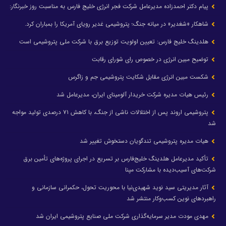
پیام دکتر احمدزاده مدیرعامل شرکت فجر انرژی خلیج فارس به مناسبت روز خبرنگار:
شاهکار «شغدیر» در میانه جنگ؛ پتروشیمی غدیر رویای آمریکا را بمباران کرد.
هلدینگ خلیج فارس: تعیین اولویت توزیع برق با شرکت ملی پتروشیمی است
توضیح مبین انرژی در خصوص رای شورای رقابت
شکست مبین انرژی مقابل شکایت پتروشیمی جم و زاگرس
رئیس هیات مدیره شرکت خریدار آلومینای ایران، مدیرعامل شد
پتروشیمی اروند پس از اختلالات ناشی از جنگ، با کاهش ۷۱ درصدی تولید مواجه
شد
هیات مدیره پتروشیمی تندگویان دستخوش تغییر شد
تأکید مدیرعامل هلدینگ خلیج‌فارس بر تسریع در اجرای پروژه‌های تأمین برق
شرکت‌های آسیب‌دیده با مشارکت مپنا
آثار مدیریتی سید نوید شهیدی‌نیا با محوریت تحول، حکمرانی سازمانی و
راهبردهای نوین کسب‌وکار منتشر شد
مهدی مودت مدیر سرمایه‌گذاری شرکت ملی صنایع پتروشیمی ایران شد