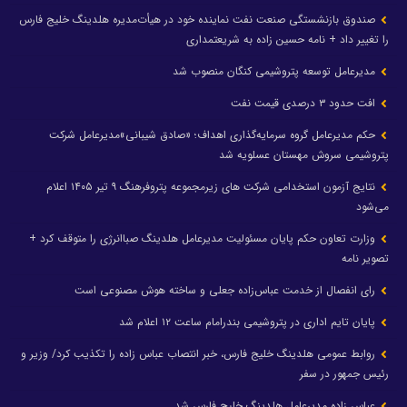
صندوق بازنشستگی صنعت نفت نماینده خود در هیأت‌مدیره هلدینگ خلیج فارس
را تغییر داد + نامه حسین زاده به شریعتمداری
مدیرعامل توسعه پتروشیمی کنگان منصوب شد
افت حدود ۳ درصدی قیمت نفت
حکم مدیرعامل گروه سرمایه‌گذاری اهداف؛ «صادق شیبانی»مدیرعامل شرکت
پتروشیمی سروش مهستان عسلویه شد
نتایج آزمون استخدامی شرکت های زیرمجموعه پتروفرهنگ ۹ تیر ۱۴۰۵ اعلام
می‌شود
وزارت تعاون حکم پایان مسئولیت مدیرعامل هلدینگ صباانرژی را متوقف کرد +
تصویر نامه
رای انفصال از خدمت عباس‌زاده جعلی و ساخته هوش مصنوعی است
پایان تایم اداری در پتروشیمی بندرامام ساعت ۱۲ اعلام شد
روابط عمومی هلدینگ خلیج فارس، خبر انتصاب عباس زاده را تکذیب کرد/ وزیر و
رئیس جمهور در سفر
عباس زاده مدیرعامل هلدینگ خلیج فارس شد