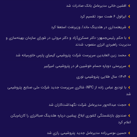
افشین خانی مدیرعامل بانک صادرات شد
ایرانول ۶ همت سود تقسیم کرد
شریعتمداری در هلدینگ ماند/ وزیرنفت استعفا کرد
با حکم رئیس‌جمهور؛ دکتر عسکری‌آزاد و دکتر مروتی در شورای سازمان بهینه‌سازی و
مدیریت راهبردی انرژی منصوب شدند
محمد زین العابدین سرپرست شرکت پتروشیمی کیمیای پارس خاورمیانه شد
سرپرستی دوباره حسام خوشبین فر در پتروشیمی امیرکبیر
۱۴۰۴؛ سال طلایی پتروشیمی نوری
با تودیع عباس زاده از NPC؛ شاکری سرپرست جدید شرکت ملی صنایع پتروشیمی
شد
حجت عبداله‌پور مدیرعامل شرکت نگهداشت‌کاران شد
صندوق بازنشستگی کشوری ابلاغ پیشین درباره هلدینگ صباانرژی را کان‌لم‌یکن
اعلام کرد
حسین موسی‌زاده مدیرعامل جدید پتروشیمی رازی شد