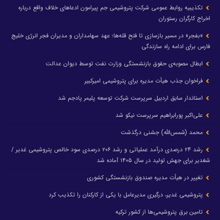
تکذیبیه روابط عمومی شرکت پتروشیمی جم پیرامون ادعاهای خلاف واقع درباره
اخراج کارگران رستوران
«بفجر» در مسیر بازسازی تا فتح قله‌ها؛ عهد سهامداران و مدیران فجر انرژی خلیج
فارس برای ادامه راه سازندگی
ابطال مصوبه‌ی حقوق بازنشستگی وزارت نفت توسط دیوان عدالت
فراخوان جذب هیأت مدیره برای پتروشیمی امیرکبیر
استاندار سابق اردبیل سرپرست شرکت توسعه پلیمر پادجم شد
علی‌اکبر پورابراهیم سرپرست نیکو شد
محمد (شمس‌الله) جشنی درگذشت
رشد ۲۴ درصدی درآمد عملیاتی و رشد ۲۰۶ درصدی سود خالص پتروشیمی غدیر /
شغدیر برای جهش تولید در سال ۱۴۰۵ آماده شد
تغییر در هیأت مدیره صندوق بازنشستگی کشوری
پتروشیمی غدیر، درگیری مدیرعامل با یکی از کارکنان را تکذیب کرد
تامین برق پتروشیمی‌ها از کشور ترکیه