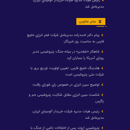
رئیس هیات مدیره شرکت خریدار آلومینای ایران،
مدیرعامل شد
سایر عناوین
پیام دکتر احمدزاده مدیرعامل شرکت فجر انرژی خلیج
فارس به مناسبت روز خبرنگار:
شاهکار «شغدیر» در میانه جنگ؛ پتروشیمی غدیر
رویای آمریکا را بمباران کرد.
هلدینگ خلیج فارس: تعیین اولویت توزیع برق با
شرکت ملی پتروشیمی است
توضیح مبین انرژی در خصوص رای شورای رقابت
شکست مبین انرژی مقابل شکایت پتروشیمی جم و
زاگرس
رئیس هیات مدیره شرکت خریدار آلومینای ایران،
مدیرعامل شد
پتروشیمی اروند پس از اختلالات ناشی از جنگ، با