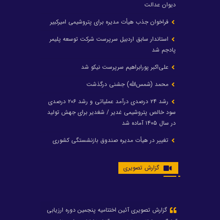
دیوان عدالت
فراخوان جذب هیأت مدیره برای پتروشیمی امیرکبیر
استاندار سابق اردبیل سرپرست شرکت توسعه پلیمر
پادجم شد
علی‌اکبر پورابراهیم سرپرست نیکو شد
محمد (شمس‌الله) جشنی درگذشت
رشد ۲۴ درصدی درآمد عملیاتی و رشد ۲۰۶ درصدی
سود خالص پتروشیمی غدیر / شغدیر برای جهش تولید
در سال ۱۴۰۵ آماده شد
تغییر در هیأت مدیره صندوق بازنشستگی کشوری
پتروشیمی غدیر، درگیری مدیرعامل با یکی از کارکنان را
گزارش تصویری
تکذیب کرد
تامین برق پتروشیمی‌ها از کشور ترکیه
افشین خانی مدیرعامل بانک صادرات شد
ایرانول ۶ همت سود تقسیم کرد