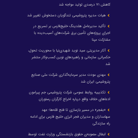
کاهش ۷۱ درصدی تولید مواجه شد
هیات مدیره پتروشیمی تندگویان دستخوش تغییر شد
تأکید مدیرعامل هلدینگ خلیج‌فارس بر تسریع در
اجرای پروژه‌های تأمین برق شرکت‌های آسیب‌دیده با
مشارکت مپنا
آثار مدیریتی سید نوید شهیدی‌نیا با محوریت تحول،
حکمرانی سازمانی و راهبردهای نوین کسب‌وکار منتشر
شد
مهدی مودت مدیر سرمایه‌گذاری شرکت ملی صنایع
پتروشیمی ایران شد
تکذیبیه روابط عمومی شرکت پتروشیمی جم پیرامون
ادعاهای خلاف واقع درباره اخراج کارگران رستوران
«بفجر» در مسیر بازسازی تا فتح قله‌ها؛ عهد
سهامداران و مدیران فجر انرژی خلیج فارس برای ادامه
راه سازندگی
ابطال مصوبه‌ی حقوق بازنشستگی وزارت نفت توسط