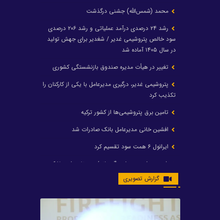
محمد (شمس‌الله) جشنی درگذشت
رشد ۲۴ درصدی درآمد عملیاتی و رشد ۲۰۶ درصدی
سود خالص پتروشیمی غدیر / شغدیر برای جهش تولید
در سال ۱۴۰۵ آماده شد
تغییر در هیأت مدیره صندوق بازنشستگی کشوری
پتروشیمی غدیر، درگیری مدیرعامل با یکی از کارکنان را
تکذیب کرد
تامین برق پتروشیمی‌ها از کشور ترکیه
افشین خانی مدیرعامل بانک صادرات شد
ایرانول ۶ همت سود تقسیم کرد
شریعتمداری در هلدینگ ماند/ وزیرنفت استعفا کرد
گزارش تصویری
با حکم رئیس‌جمهور؛ دکتر عسکری‌آزاد و دکتر مروتی در
شورای سازمان بهینه‌سازی و مدیریت راهبردی انرژی
منصوب شدند
محمد زین العابدین سرپرست شرکت پتروشیمی