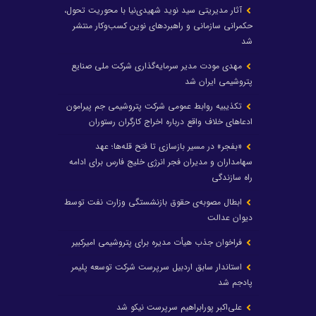
آثار مدیریتی سید نوید شهیدی‌نیا با محوریت تحول،
حکمرانی سازمانی و راهبردهای نوین کسب‌وکار منتشر
شد
مهدی مودت مدیر سرمایه‌گذاری شرکت ملی صنایع
پتروشیمی ایران شد
تکذیبیه روابط عمومی شرکت پتروشیمی جم پیرامون
ادعاهای خلاف واقع درباره اخراج کارگران رستوران
«بفجر» در مسیر بازسازی تا فتح قله‌ها؛ عهد
سهامداران و مدیران فجر انرژی خلیج فارس برای ادامه
راه سازندگی
ابطال مصوبه‌ی حقوق بازنشستگی وزارت نفت توسط
دیوان عدالت
فراخوان جذب هیأت مدیره برای پتروشیمی امیرکبیر
استاندار سابق اردبیل سرپرست شرکت توسعه پلیمر
پادجم شد
علی‌اکبر پورابراهیم سرپرست نیکو شد