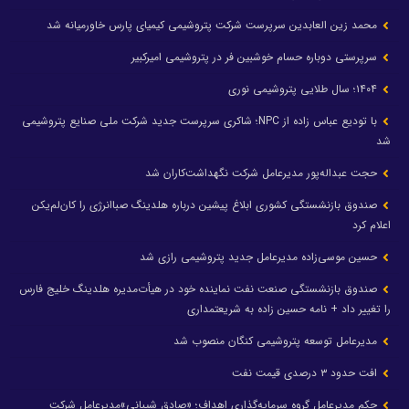
محمد زین العابدین سرپرست شرکت پتروشیمی کیمیای پارس خاورمیانه شد
سرپرستی دوباره حسام خوشبین فر در پتروشیمی امیرکبیر
۱۴۰۴؛ سال طلایی پتروشیمی نوری
با تودیع عباس زاده از NPC؛ شاکری سرپرست جدید شرکت ملی صنایع پتروشیمی
شد
حجت عبداله‌پور مدیرعامل شرکت نگهداشت‌کاران شد
صندوق بازنشستگی کشوری ابلاغ پیشین درباره هلدینگ صباانرژی را کان‌لم‌یکن
اعلام کرد
حسین موسی‌زاده مدیرعامل جدید پتروشیمی رازی شد
صندوق بازنشستگی صنعت نفت نماینده خود در هیأت‌مدیره هلدینگ خلیج فارس
را تغییر داد + نامه حسین زاده به شریعتمداری
مدیرعامل توسعه پتروشیمی کنگان منصوب شد
افت حدود ۳ درصدی قیمت نفت
حکم مدیرعامل گروه سرمایه‌گذاری اهداف؛ «صادق شیبانی»مدیرعامل شرکت