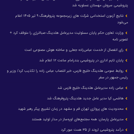
پتروشیمی سروش مهستان عسلویه شد
نتایج آزمون استخدامی شرکت های زیرمجموعه پتروفرهنگ ۹ تیر ۱۴۰۵ اعلام
می‌شود
وزارت تعاون حکم پایان مسئولیت مدیرعامل هلدینگ صباانرژی را متوقف کرد +
تصویر نامه
رای انفصال از خدمت عباس‌زاده جعلی و ساخته هوش مصنوعی است
پایان تایم اداری در پتروشیمی بندرامام ساعت ۱۲ اعلام شد
روابط عمومی هلدینگ خلیج فارس، خبر انتصاب عباس زاده را تکذیب کرد/ وزیر و
رئیس جمهور در سفر
عباس زاده مدیرعامل هلدینگ خلیج فارس شد
هاشمی کیا مدیر عامل جدید هلدینگ پتروفرهنگ شد
محدودیت های پروازی تهران قم و مشهد در زمان تشییع پیکر رهبر شهید
مدیرعامل پارسان: همه مجتمع‌های اوره‌ساز در مدار تولید هستند
درآمد پتروشیمی اروند از ۳۵ همت عبور کرد