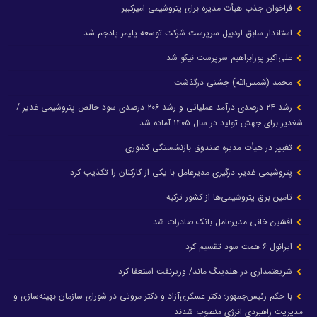
فراخوان جذب هیأت مدیره برای پتروشیمی امیرکبیر
استاندار سابق اردبیل سرپرست شرکت توسعه پلیمر پادجم شد
علی‌اکبر پورابراهیم سرپرست نیکو شد
محمد (شمس‌الله) جشنی درگذشت
رشد ۲۴ درصدی درآمد عملیاتی و رشد ۲۰۶ درصدی سود خالص پتروشیمی غدیر /
شغدیر برای جهش تولید در سال ۱۴۰۵ آماده شد
تغییر در هیأت مدیره صندوق بازنشستگی کشوری
پتروشیمی غدیر، درگیری مدیرعامل با یکی از کارکنان را تکذیب کرد
تامین برق پتروشیمی‌ها از کشور ترکیه
افشین خانی مدیرعامل بانک صادرات شد
ایرانول ۶ همت سود تقسیم کرد
شریعتمداری در هلدینگ ماند/ وزیرنفت استعفا کرد
با حکم رئیس‌جمهور؛ دکتر عسکری‌آزاد و دکتر مروتی در شورای سازمان بهینه‌سازی و
مدیریت راهبردی انرژی منصوب شدند