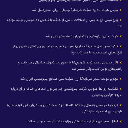
رئیس هیات مدیره شرکت خریدار آلومینای ایران، مدیرعامل شد
پتروشیمی اروند پس از اختلالات ناشی از جنگ، با کاهش ۷۱ درصدی تولید مواجه
شد
هیات مدیره پتروشیمی تندگویان دستخوش تغییر شد
تأکید مدیرعامل هلدینگ خلیج‌فارس بر تسریع در اجرای پروژه‌های تأمین برق
شرکت‌های آسیب‌دیده با مشارکت مپنا
آثار مدیریتی سید نوید شهیدی‌نیا با محوریت تحول، حکمرانی سازمانی و
راهبردهای نوین کسب‌وکار منتشر شد
مهدی مودت مدیر سرمایه‌گذاری شرکت ملی صنایع پتروشیمی ایران شد
تکذیبیه روابط عمومی شرکت پتروشیمی جم پیرامون ادعاهای خلاف واقع درباره
اخراج کارگران رستوران
«بفجر» در مسیر بازسازی تا فتح قله‌ها؛ عهد سهامداران و مدیران فجر انرژی خلیج
فارس برای ادامه راه سازندگی
ابطال مصوبه‌ی حقوق بازنشستگی وزارت نفت توسط دیوان عدالت