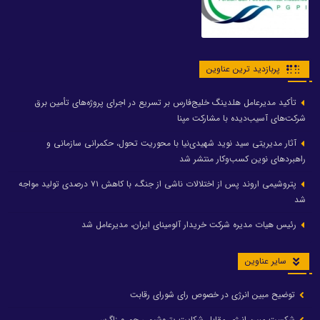
پربازدید ترین عناوین
تأکید مدیرعامل هلدینگ خلیج‌فارس بر تسریع در اجرای پروژه‌های تأمین برق
شرکت‌های آسیب‌دیده با مشارکت مپنا
آثار مدیریتی سید نوید شهیدی‌نیا با محوریت تحول، حکمرانی سازمانی و
راهبردهای نوین کسب‌وکار منتشر شد
پتروشیمی اروند پس از اختلالات ناشی از جنگ، با کاهش ۷۱ درصدی تولید مواجه
شد
رئیس هیات مدیره شرکت خریدار آلومینای ایران، مدیرعامل شد
سایر عناوین
توضیح مبین انرژی در خصوص رای شورای رقابت
شکست مبین انرژی مقابل شکایت پتروشیمی جم و زاگرس