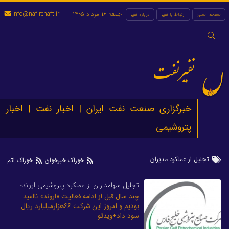
جمعه 16 مرداد 1405
info@nafirenaft.ir
صفحه اصلی
ارتباط با نفیر
درباره نفیر
جستجو
برای:
نفیرنفت
خبرگزاری صنعت نفت ایران | اخبار نفت | اخبار
پتروشیمی
تجلیل از عملکرد مدیران
خوراک خبرخوان
خوراک اتم
تجلیل سهامداران از عملکرد پتروشیمی اروند؛
چند سال قبل از ادامه فعالیت «اروند» ناامید
بودیم و امروز این شرکت ۶۶هزارمیلیارد ریال
سود داد+ویدئو