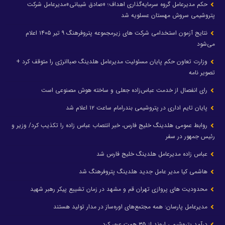
حکم مدیرعامل گروه سرمایه‌گذاری اهداف؛ «صادق شیبانی»مدیرعامل شرکت
پتروشیمی سروش مهستان عسلویه شد
نتایج آزمون استخدامی شرکت های زیرمجموعه پتروفرهنگ ۹ تیر ۱۴۰۵ اعلام
می‌شود
وزارت تعاون حکم پایان مسئولیت مدیرعامل هلدینگ صباانرژی را متوقف کرد +
تصویر نامه
رای انفصال از خدمت عباس‌زاده جعلی و ساخته هوش مصنوعی است
پایان تایم اداری در پتروشیمی بندرامام ساعت ۱۲ اعلام شد
روابط عمومی هلدینگ خلیج فارس، خبر انتصاب عباس زاده را تکذیب کرد/ وزیر و
رئیس جمهور در سفر
عباس زاده مدیرعامل هلدینگ خلیج فارس شد
هاشمی کیا مدیر عامل جدید هلدینگ پتروفرهنگ شد
محدودیت های پروازی تهران قم و مشهد در زمان تشییع پیکر رهبر شهید
مدیرعامل پارسان: همه مجتمع‌های اوره‌ساز در مدار تولید هستند
درآمد پتروشیمی اروند از ۳۵ همت عبور کرد