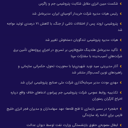
شکست مبین انرژی مقابل شکایت پتروشیمی جم و زاگرس
رئیس هیات مدیره شرکت خریدار آلومینای ایران، مدیرعامل شد
پتروشیمی اروند پس از اختلالات ناشی از جنگ، با کاهش ۷۱ درصدی تولید مواجه
شد
هیات مدیره پتروشیمی تندگویان دستخوش تغییر شد
تأکید مدیرعامل هلدینگ خلیج‌فارس بر تسریع در اجرای پروژه‌های تأمین برق
شرکت‌های آسیب‌دیده با مشارکت مپنا
آثار مدیریتی سید نوید شهیدی‌نیا با محوریت تحول، حکمرانی سازمانی و
راهبردهای نوین کسب‌وکار منتشر شد
مهدی مودت مدیر سرمایه‌گذاری شرکت ملی صنایع پتروشیمی ایران شد
تکذیبیه روابط عمومی شرکت پتروشیمی جم پیرامون ادعاهای خلاف واقع درباره
اخراج کارگران رستوران
«بفجر» در مسیر بازسازی تا فتح قله‌ها؛ عهد سهامداران و مدیران فجر انرژی خلیج
فارس برای ادامه راه سازندگی
ابطال مصوبه‌ی حقوق بازنشستگی وزارت نفت توسط دیوان عدالت