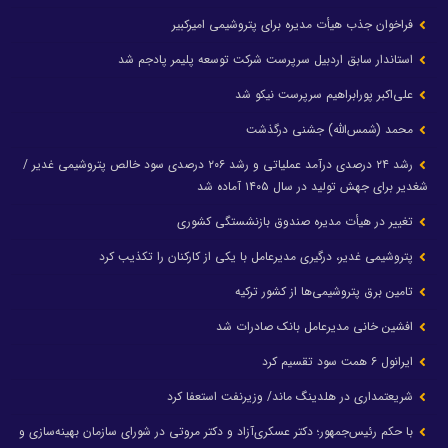
فراخوان جذب هیأت مدیره برای پتروشیمی امیرکبیر
استاندار سابق اردبیل سرپرست شرکت توسعه پلیمر پادجم شد
علی‌اکبر پورابراهیم سرپرست نیکو شد
محمد (شمس‌الله) جشنی درگذشت
رشد ۲۴ درصدی درآمد عملیاتی و رشد ۲۰۶ درصدی سود خالص پتروشیمی غدیر /
شغدیر برای جهش تولید در سال ۱۴۰۵ آماده شد
تغییر در هیأت مدیره صندوق بازنشستگی کشوری
پتروشیمی غدیر، درگیری مدیرعامل با یکی از کارکنان را تکذیب کرد
تامین برق پتروشیمی‌ها از کشور ترکیه
افشین خانی مدیرعامل بانک صادرات شد
ایرانول ۶ همت سود تقسیم کرد
شریعتمداری در هلدینگ ماند/ وزیرنفت استعفا کرد
با حکم رئیس‌جمهور؛ دکتر عسکری‌آزاد و دکتر مروتی در شورای سازمان بهینه‌سازی و