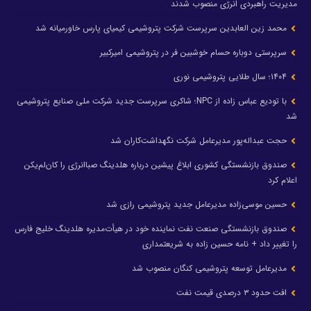
مدیریت راهبردی انرژی منصوب شدند
محمد زین العابدین سرپرست شرکت پتروشیمی کیمیای پارس خاورمیانه شد
سرپرستی دوباره حسام خوشبین فر در پتروشیمی امیرکبیر
۱۴۰۴؛ سال طلایی پتروشیمی نوری
با تودیع عباس زاده از NPC؛ شاکری سرپرست جدید شرکت ملی صنایع پتروشیمی
شد
حجت عبداله‌پور مدیرعامل شرکت نگهداشت‌کاران شد
صندوق بازنشستگی کشوری ابلاغ پیشین درباره هلدینگ صباانرژی را کان‌لم‌یکن
اعلام کرد
حسین موسی‌زاده مدیرعامل جدید پتروشیمی رازی شد
صندوق بازنشستگی صنعت نفت نماینده خود در هیأت‌مدیره هلدینگ خلیج فارس
را تغییر داد + نامه حسین زاده به شریعتمداری
مدیرعامل توسعه پتروشیمی کنگان منصوب شد
افت حدود ۳ درصدی قیمت نفت