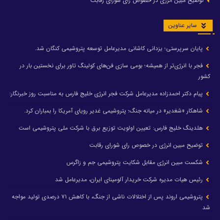
توضیح مبین انرژی در خصوص رای شورای رقابت
سایر عناوین
پایان سرپرستی؛ یزدانی کاشانی مدیرعامل توسعه پتروشیمی کنگان شد.
فجر با انرژی‌تر از همیشه؛ بومی سازی فن‌های کولینگ تاور برای نخستین بار در
کشور
پیام دکتر احمدزاده مدیرعامل شرکت فجر انرژی خلیج فارس به مناسبت روز خبرنگار:
شاهکار «شغدیر» در میانه جنگ؛ پتروشیمی غدیر رویای آمریکا را بمباران کرد.
هلدینگ خلیج فارس: تعیین اولویت توزیع برق با شرکت ملی پتروشیمی است
توضیح مبین انرژی در خصوص رای شورای رقابت
شکست مبین انرژی مقابل شکایت پتروشیمی جم و زاگرس
رئیس هیات مدیره شرکت خریدار آلومینای ایران، مدیرعامل شد
پتروشیمی اروند پس از اختلالات ناشی از جنگ، با کاهش ۷۱ درصدی تولید مواجه
شد