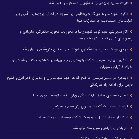
هیات مدیره پتروشیمی تندگویان دستخوش تغییر شد
تأکید مدیرعامل هلدینگ خلیج‌فارس بر تسریع در اجرای پروژه‌های تأمین برق
شرکت‌های آسیب‌دیده با مشارکت مپنا
آثار مدیریتی سید نوید شهیدی‌نیا با محوریت تحول، حکمرانی سازمانی و
راهبردهای نوین کسب‌وکار منتشر شد
مهدی مودت مدیر سرمایه‌گذاری شرکت ملی صنایع پتروشیمی ایران شد
تکذیبیه روابط عمومی شرکت پتروشیمی جم پیرامون ادعاهای خلاف واقع درباره
اخراج کارگران رستوران
«بفجر» در مسیر بازسازی تا فتح قله‌ها؛ عهد سهامداران و مدیران فجر انرژی خلیج
فارس برای ادامه راه سازندگی
ابطال مصوبه‌ی حقوق بازنشستگی وزارت نفت توسط دیوان عدالت
فراخوان جذب هیأت مدیره برای پتروشیمی امیرکبیر
استاندار سابق اردبیل سرپرست شرکت توسعه پلیمر پادجم شد
علی‌اکبر پورابراهیم سرپرست نیکو شد
محمد (شمس‌الله) جشنی درگذشت