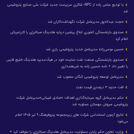
با تودیع عباس زاده از NPC؛ شاکری سرپرست جدید شرکت ملی صنایع پتروشیمی
شد
حجت عبداله‌پور مدیرعامل شرکت نگهداشت‌کاران شد
صندوق بازنشستگی کشوری ابلاغ پیشین درباره هلدینگ صباانرژی را کان‌لم‌یکن
اعلام کرد
حسین موسی‌زاده مدیرعامل جدید پتروشیمی رازی شد
صندوق بازنشستگی صنعت نفت نماینده خود در هیأت‌مدیره هلدینگ خلیج فارس
را تغییر داد + نامه حسین زاده به شریعتمداری
مدیرعامل توسعه پتروشیمی کنگان منصوب شد
افت حدود ۳ درصدی قیمت نفت
حکم مدیرعامل گروه سرمایه‌گذاری اهداف؛ «صادق شیبانی»مدیرعامل شرکت
پتروشیمی سروش مهستان عسلویه شد
نتایج آزمون استخدامی شرکت های زیرمجموعه پتروفرهنگ ۹ تیر ۱۴۰۵ اعلام
می‌شود
وزارت تعاون حکم پایان مسئولیت مدیرعامل هلدینگ صباانرژی را متوقف کرد +