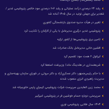
رشد ۲۴ درصدی درآمد عملیاتی و رشد ۲۰۶ درصدی سود خالص پتروشیمی غدیر /
شغدیر برای جهش تولید در سال ۱۴۰۵ آماده شد
تغییر در هیأت مدیره صندوق بازنشستگی کشوری
پتروشیمی غدیر، درگیری مدیرعامل با یکی از کارکنان را تکذیب کرد
تامین برق پتروشیمی‌ها از کشور ترکیه
افشین خانی مدیرعامل بانک صادرات شد
ایرانول ۶ همت سود تقسیم کرد
شریعتمداری در هلدینگ ماند/ وزیرنفت استعفا کرد
با حکم رئیس‌جمهور؛ دکتر عسکری‌آزاد و دکتر مروتی در شورای سازمان بهینه‌سازی و
مدیریت راهبردی انرژی منصوب شدند
محمد زین العابدین سرپرست شرکت پتروشیمی کیمیای پارس خاورمیانه شد
سرپرستی دوباره حسام خوشبین فر در پتروشیمی امیرکبیر
۱۴۰۴؛ سال طلایی پتروشیمی نوری