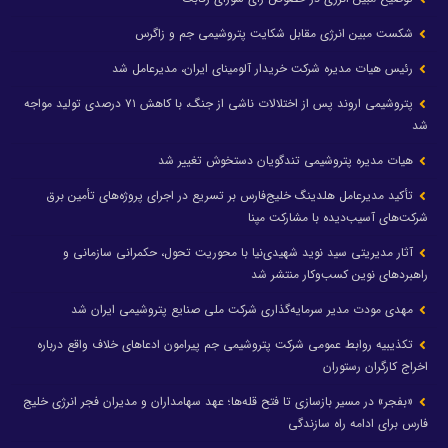
شکست مبین انرژی مقابل شکایت پتروشیمی جم و زاگرس
رئیس هیات مدیره شرکت خریدار آلومینای ایران، مدیرعامل شد
پتروشیمی اروند پس از اختلالات ناشی از جنگ، با کاهش ۷۱ درصدی تولید مواجه
شد
هیات مدیره پتروشیمی تندگویان دستخوش تغییر شد
تأکید مدیرعامل هلدینگ خلیج‌فارس بر تسریع در اجرای پروژه‌های تأمین برق
شرکت‌های آسیب‌دیده با مشارکت مپنا
آثار مدیریتی سید نوید شهیدی‌نیا با محوریت تحول، حکمرانی سازمانی و
راهبردهای نوین کسب‌وکار منتشر شد
مهدی مودت مدیر سرمایه‌گذاری شرکت ملی صنایع پتروشیمی ایران شد
تکذیبیه روابط عمومی شرکت پتروشیمی جم پیرامون ادعاهای خلاف واقع درباره
اخراج کارگران رستوران
«بفجر» در مسیر بازسازی تا فتح قله‌ها؛ عهد سهامداران و مدیران فجر انرژی خلیج
فارس برای ادامه راه سازندگی