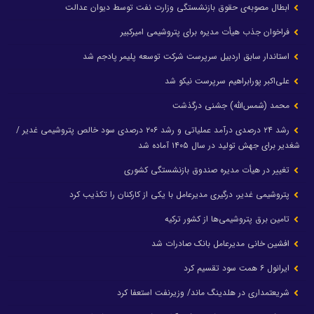
ابطال مصوبه‌ی حقوق بازنشستگی وزارت نفت توسط دیوان عدالت
فراخوان جذب هیأت مدیره برای پتروشیمی امیرکبیر
استاندار سابق اردبیل سرپرست شرکت توسعه پلیمر پادجم شد
علی‌اکبر پورابراهیم سرپرست نیکو شد
محمد (شمس‌الله) جشنی درگذشت
رشد ۲۴ درصدی درآمد عملیاتی و رشد ۲۰۶ درصدی سود خالص پتروشیمی غدیر /
شغدیر برای جهش تولید در سال ۱۴۰۵ آماده شد
تغییر در هیأت مدیره صندوق بازنشستگی کشوری
پتروشیمی غدیر، درگیری مدیرعامل با یکی از کارکنان را تکذیب کرد
تامین برق پتروشیمی‌ها از کشور ترکیه
افشین خانی مدیرعامل بانک صادرات شد
ایرانول ۶ همت سود تقسیم کرد
شریعتمداری در هلدینگ ماند/ وزیرنفت استعفا کرد