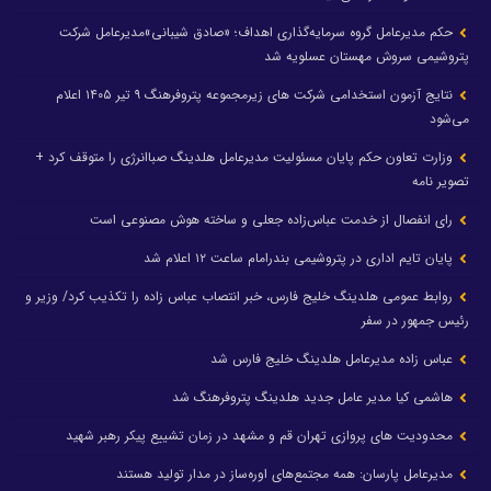
حکم مدیرعامل گروه سرمایه‌گذاری اهداف؛ «صادق شیبانی»مدیرعامل شرکت
پتروشیمی سروش مهستان عسلویه شد
نتایج آزمون استخدامی شرکت های زیرمجموعه پتروفرهنگ ۹ تیر ۱۴۰۵ اعلام
می‌شود
وزارت تعاون حکم پایان مسئولیت مدیرعامل هلدینگ صباانرژی را متوقف کرد +
تصویر نامه
رای انفصال از خدمت عباس‌زاده جعلی و ساخته هوش مصنوعی است
پایان تایم اداری در پتروشیمی بندرامام ساعت ۱۲ اعلام شد
روابط عمومی هلدینگ خلیج فارس، خبر انتصاب عباس زاده را تکذیب کرد/ وزیر و
رئیس جمهور در سفر
عباس زاده مدیرعامل هلدینگ خلیج فارس شد
هاشمی کیا مدیر عامل جدید هلدینگ پتروفرهنگ شد
محدودیت های پروازی تهران قم و مشهد در زمان تشییع پیکر رهبر شهید
مدیرعامل پارسان: همه مجتمع‌های اوره‌ساز در مدار تولید هستند