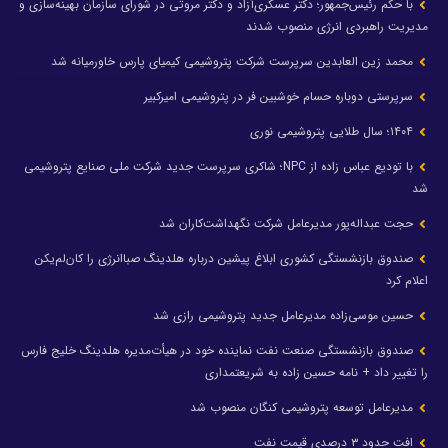
با حکم رئیس‌جمهور؛ دکتر عسکری‌آزاد و دکتر مروتی در شورای سازمان بهینه‌سازی و
مدیریت راهبردی انرژی منصوب شدند
محمد زین العابدین سرپرست شرکت پتروشیمی کیمیای پارس خاورمیانه شد
سرپرستی دوباره حسام خوشبین فر در پتروشیمی امیرکبیر
۱۴۰۴؛ سال طلایی پتروشیمی نوری
با تودیع عباس زاده از NPC؛ شاکری سرپرست جدید شرکت ملی صنایع پتروشیمی
شد
حجت عبداله‌پور مدیرعامل شرکت نگهداشت‌کاران شد
صندوق بازنشستگی کشوری ابلاغ پیشین درباره هلدینگ صباانرژی را کان‌لم‌یکن
اعلام کرد
حسین موسی‌زاده مدیرعامل جدید پتروشیمی رازی شد
صندوق بازنشستگی صنعت نفت نماینده خود در هیأت‌مدیره هلدینگ خلیج فارس
را تغییر داد + نامه حسین زاده به شریعتمداری
مدیرعامل توسعه پتروشیمی کنگان منصوب شد
افت حدود ۳ درصدی قیمت نفت