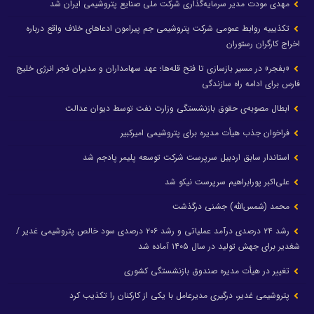
مهدی مودت مدیر سرمایه‌گذاری شرکت ملی صنایع پتروشیمی ایران شد
تکذیبیه روابط عمومی شرکت پتروشیمی جم پیرامون ادعاهای خلاف واقع درباره
اخراج کارگران رستوران
«بفجر» در مسیر بازسازی تا فتح قله‌ها؛ عهد سهامداران و مدیران فجر انرژی خلیج
فارس برای ادامه راه سازندگی
ابطال مصوبه‌ی حقوق بازنشستگی وزارت نفت توسط دیوان عدالت
فراخوان جذب هیأت مدیره برای پتروشیمی امیرکبیر
استاندار سابق اردبیل سرپرست شرکت توسعه پلیمر پادجم شد
علی‌اکبر پورابراهیم سرپرست نیکو شد
محمد (شمس‌الله) جشنی درگذشت
رشد ۲۴ درصدی درآمد عملیاتی و رشد ۲۰۶ درصدی سود خالص پتروشیمی غدیر /
شغدیر برای جهش تولید در سال ۱۴۰۵ آماده شد
تغییر در هیأت مدیره صندوق بازنشستگی کشوری
پتروشیمی غدیر، درگیری مدیرعامل با یکی از کارکنان را تکذیب کرد