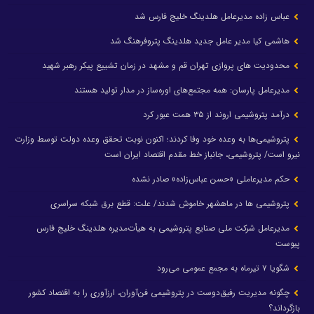
عباس زاده مدیرعامل هلدینگ خلیج فارس شد
هاشمی کیا مدیر عامل جدید هلدینگ پتروفرهنگ شد
محدودیت های پروازی تهران قم و مشهد در زمان تشییع پیکر رهبر شهید
مدیرعامل پارسان: همه مجتمع‌های اوره‌ساز در مدار تولید هستند
درآمد پتروشیمی اروند از ۳۵ همت عبور کرد
پتروشیمی‌ها به وعده خود وفا کردند؛ اکنون نوبت تحقق وعده دولت توسط وزارت
نیرو است/ پتروشیمی، جانباز خط مقدم اقتصاد ایران است
حکم مدیرعاملی «حسن عباس‌زاده» صادر نشده
پتروشیمی ها در ماهشهر خاموش شدند/ علت: قطع برق شبکه سراسری
مدیرعامل شرکت ملی صنایع پتروشیمی به هیأت‌مدیره هلدینگ خلیج فارس
پیوست
شگویا ۷ تیرماه به مجمع عمومی می‌رود
چگونه مدیریت رفیق‌دوست در پتروشیمی فن‌آوران، ارزآوری را به اقتصاد کشور
بازگرداند؟