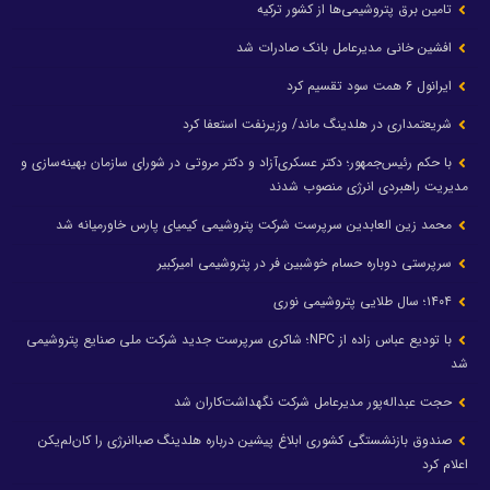
تامین برق پتروشیمی‌ها از کشور ترکیه
افشین خانی مدیرعامل بانک صادرات شد
ایرانول ۶ همت سود تقسیم کرد
شریعتمداری در هلدینگ ماند/ وزیرنفت استعفا کرد
با حکم رئیس‌جمهور؛ دکتر عسکری‌آزاد و دکتر مروتی در شورای سازمان بهینه‌سازی و
مدیریت راهبردی انرژی منصوب شدند
محمد زین العابدین سرپرست شرکت پتروشیمی کیمیای پارس خاورمیانه شد
سرپرستی دوباره حسام خوشبین فر در پتروشیمی امیرکبیر
۱۴۰۴؛ سال طلایی پتروشیمی نوری
با تودیع عباس زاده از NPC؛ شاکری سرپرست جدید شرکت ملی صنایع پتروشیمی
شد
حجت عبداله‌پور مدیرعامل شرکت نگهداشت‌کاران شد
صندوق بازنشستگی کشوری ابلاغ پیشین درباره هلدینگ صباانرژی را کان‌لم‌یکن
اعلام کرد