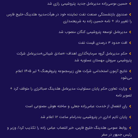
حسین موسی‌زاده مدیرعامل جدید پتروشیمی رازی شد
صندوق بازنشستگی صنعت نفت نماینده خود در هیأت‌مدیره هلدینگ خلیج فارس
را تغییر داد + نامه حسین زاده به شریعتمداری
مدیرعامل توسعه پتروشیمی کنگان منصوب شد
افت حدود ۳ درصدی قیمت نفت
حکم مدیرعامل گروه سرمایه‌گذاری اهداف؛ «صادق شیبانی»مدیرعامل شرکت
پتروشیمی سروش مهستان عسلویه شد
نتایج آزمون استخدامی شرکت های زیرمجموعه پتروفرهنگ ۹ تیر ۱۴۰۵ اعلام
می‌شود
وزارت تعاون حکم پایان مسئولیت مدیرعامل هلدینگ صباانرژی را متوقف کرد +
تصویر نامه
رای انفصال از خدمت عباس‌زاده جعلی و ساخته هوش مصنوعی است
پایان تایم اداری در پتروشیمی بندرامام ساعت ۱۲ اعلام شد
روابط عمومی هلدینگ خلیج فارس، خبر انتصاب عباس زاده را تکذیب کرد/ وزیر و
رئیس جمهور در سفر