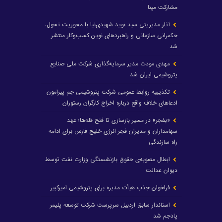
مشارکت مپنا
آثار مدیریتی سید نوید شهیدی‌نیا با محوریت تحول،
حکمرانی سازمانی و راهبردهای نوین کسب‌وکار منتشر
شد
مهدی مودت مدیر سرمایه‌گذاری شرکت ملی صنایع
پتروشیمی ایران شد
تکذیبیه روابط عمومی شرکت پتروشیمی جم پیرامون
ادعاهای خلاف واقع درباره اخراج کارگران رستوران
«بفجر» در مسیر بازسازی تا فتح قله‌ها؛ عهد
سهامداران و مدیران فجر انرژی خلیج فارس برای ادامه
راه سازندگی
ابطال مصوبه‌ی حقوق بازنشستگی وزارت نفت توسط
دیوان عدالت
فراخوان جذب هیأت مدیره برای پتروشیمی امیرکبیر
استاندار سابق اردبیل سرپرست شرکت توسعه پلیمر
پادجم شد