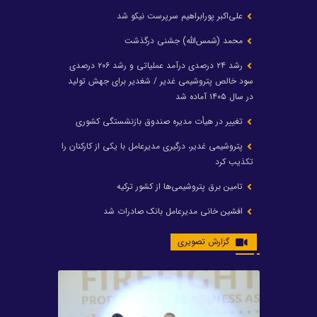
علی‌اکبر پورابراهیم سرپرست نیکو شد
محمد (شمس‌الله) جشنی درگذشت
رشد ۲۴ درصدی درآمد عملیاتی و رشد ۲۰۶ درصدی
سود خالص پتروشیمی غدیر / شغدیر برای جهش تولید
در سال ۱۴۰۵ آماده شد
تغییر در هیأت مدیره صندوق بازنشستگی کشوری
پتروشیمی غدیر، درگیری مدیرعامل با یکی از کارکنان را
تکذیب کرد
تامین برق پتروشیمی‌ها از کشور ترکیه
افشین خانی مدیرعامل بانک صادرات شد
ایرانول ۶ همت سود تقسیم کرد
گزارش تصویری
شریعتمداری در هلدینگ ماند/ وزیرنفت استعفا کرد
با حکم رئیس‌جمهور؛ دکتر عسکری‌آزاد و دکتر مروتی در
شورای سازمان بهینه‌سازی و مدیریت راهبردی انرژی
منصوب شدند