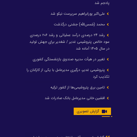
پادجم شد
علی‌اکبر پورابراهیم سرپرست نیکو شد
محمد (شمس‌الله) جشنی درگذشت
رشد ۲۴ درصدی درآمد عملیاتی و رشد ۲۰۶ درصدی
سود خالص پتروشیمی غدیر / شغدیر برای جهش تولید
در سال ۱۴۰۵ آماده شد
تغییر در هیأت مدیره صندوق بازنشستگی کشوری
پتروشیمی غدیر، درگیری مدیرعامل با یکی از کارکنان را
تکذیب کرد
تامین برق پتروشیمی‌ها از کشور ترکیه
افشین خانی مدیرعامل بانک صادرات شد
ایرانول ۶ همت سود تقسیم کرد
گزارش تصویری
شریعتمداری در هلدینگ ماند/ وزیرنفت استعفا کرد
با حکم رئیس‌جمهور؛ دکتر عسکری‌آزاد و دکتر مروتی در
شورای سازمان بهینه‌سازی و مدیریت راهبردی انرژی