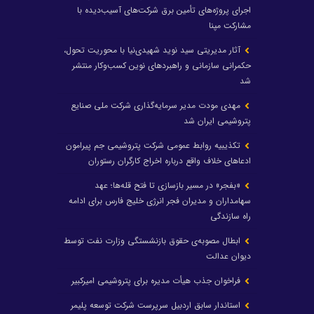
اجرای پروژه‌های تأمین برق شرکت‌های آسیب‌دیده با
مشارکت مپنا
آثار مدیریتی سید نوید شهیدی‌نیا با محوریت تحول،
حکمرانی سازمانی و راهبردهای نوین کسب‌وکار منتشر
شد
مهدی مودت مدیر سرمایه‌گذاری شرکت ملی صنایع
پتروشیمی ایران شد
تکذیبیه روابط عمومی شرکت پتروشیمی جم پیرامون
ادعاهای خلاف واقع درباره اخراج کارگران رستوران
«بفجر» در مسیر بازسازی تا فتح قله‌ها؛ عهد
سهامداران و مدیران فجر انرژی خلیج فارس برای ادامه
راه سازندگی
ابطال مصوبه‌ی حقوق بازنشستگی وزارت نفت توسط
دیوان عدالت
فراخوان جذب هیأت مدیره برای پتروشیمی امیرکبیر
استاندار سابق اردبیل سرپرست شرکت توسعه پلیمر