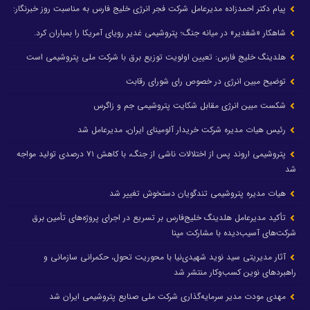
پیام دکتر احمدزاده مدیرعامل شرکت فجر انرژی خلیج فارس به مناسبت روز خبرنگار:
شاهکار «شغدیر» در میانه جنگ؛ پتروشیمی غدیر رویای آمریکا را بمباران کرد.
هلدینگ خلیج فارس: تعیین اولویت توزیع برق با شرکت ملی پتروشیمی است
توضیح مبین انرژی در خصوص رای شورای رقابت
شکست مبین انرژی مقابل شکایت پتروشیمی جم و زاگرس
رئیس هیات مدیره شرکت خریدار آلومینای ایران، مدیرعامل شد
پتروشیمی اروند پس از اختلالات ناشی از جنگ، با کاهش ۷۱ درصدی تولید مواجه
شد
هیات مدیره پتروشیمی تندگویان دستخوش تغییر شد
تأکید مدیرعامل هلدینگ خلیج‌فارس بر تسریع در اجرای پروژه‌های تأمین برق
شرکت‌های آسیب‌دیده با مشارکت مپنا
آثار مدیریتی سید نوید شهیدی‌نیا با محوریت تحول، حکمرانی سازمانی و
راهبردهای نوین کسب‌وکار منتشر شد
مهدی مودت مدیر سرمایه‌گذاری شرکت ملی صنایع پتروشیمی ایران شد