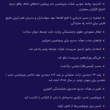
تکذیبیه روابط عمومی شرکت پتروشیمی جم پیرامون ادعاهای خلاف واقع درباره
اخراج کارگران رستوران
«بفجر» در مسیر بازسازی تا فتح قله‌ها؛ عهد سهامداران و مدیران فجر انرژی خلیج
فارس برای ادامه راه سازندگی
ابطال مصوبه‌ی حقوق بازنشستگی وزارت نفت توسط دیوان عدالت
فراخوان جذب هیأت مدیره برای پتروشیمی امیرکبیر
استاندار سابق اردبیل سرپرست شرکت توسعه پلیمر پادجم شد
علی‌اکبر پورابراهیم سرپرست نیکو شد
محمد (شمس‌الله) جشنی درگذشت
رشد ۲۴ درصدی درآمد عملیاتی و رشد ۲۰۶ درصدی سود خالص پتروشیمی غدیر /
شغدیر برای جهش تولید در سال ۱۴۰۵ آماده شد
تغییر در هیأت مدیره صندوق بازنشستگی کشوری
پتروشیمی غدیر، درگیری مدیرعامل با یکی از کارکنان را تکذیب کرد
تامین برق پتروشیمی‌ها از کشور ترکیه