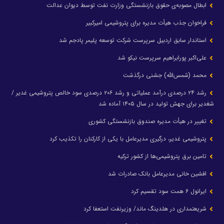
ابطال مصوبه‌ی حقوق بازنشستگی وزارت نفت توسط دیوان عدالت
فراخوان جذب هیأت مدیره برای پتروشیمی امیرکبیر
استاندار سابق اردبیل سرپرست شرکت توسعه پلیمر پادجم شد
علی‌اکبر پورابراهیم سرپرست نیکو شد
محمد (شمس‌الله) جشنی درگذشت
رشد ۲۴ درصدی درآمد عملیاتی و رشد ۲۰۶ درصدی سود خالص پتروشیمی غدیر /
شغدیر برای جهش تولید در سال ۱۴۰۵ آماده شد
تغییر در هیأت مدیره صندوق بازنشستگی کشوری
پتروشیمی غدیر، درگیری مدیرعامل با یکی از کارکنان را تکذیب کرد
تامین برق پتروشیمی‌ها از کشور ترکیه
افشین خانی مدیرعامل بانک صادرات شد
ایرانول ۶ همت سود تقسیم کرد
شریعتمداری در هلدینگ ماند/ وزیرنفت استعفا کرد