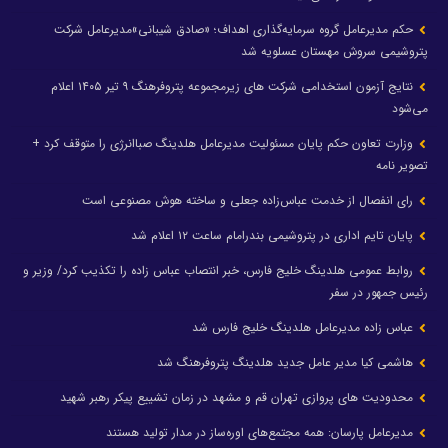
حکم مدیرعامل گروه سرمایه‌گذاری اهداف؛ «صادق شیبانی»مدیرعامل شرکت
پتروشیمی سروش مهستان عسلویه شد
نتایج آزمون استخدامی شرکت های زیرمجموعه پتروفرهنگ ۹ تیر ۱۴۰۵ اعلام
می‌شود
وزارت تعاون حکم پایان مسئولیت مدیرعامل هلدینگ صباانرژی را متوقف کرد +
تصویر نامه
رای انفصال از خدمت عباس‌زاده جعلی و ساخته هوش مصنوعی است
پایان تایم اداری در پتروشیمی بندرامام ساعت ۱۲ اعلام شد
روابط عمومی هلدینگ خلیج فارس، خبر انتصاب عباس زاده را تکذیب کرد/ وزیر و
رئیس جمهور در سفر
عباس زاده مدیرعامل هلدینگ خلیج فارس شد
هاشمی کیا مدیر عامل جدید هلدینگ پتروفرهنگ شد
محدودیت های پروازی تهران قم و مشهد در زمان تشییع پیکر رهبر شهید
مدیرعامل پارسان: همه مجتمع‌های اوره‌ساز در مدار تولید هستند