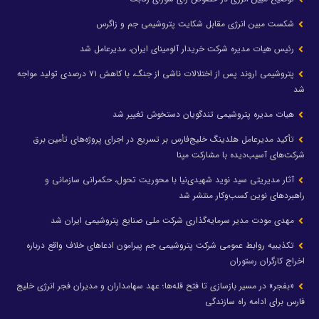
شکست مبین انرژی مقابل شکایت پتروشیمی جم و زاگرس
رئیس هیات مدیره شرکت خریدار آلومینای ایران، مدیرعامل شد
پتروشیمی اروند پس از اختلالات ناشی از جنگ، با کاهش ۷۱ درصدی تولید مواجه
شد
هیات مدیره پتروشیمی تندگویان دستخوش تغییر شد
تأکید مدیرعامل هلدینگ خلیج‌فارس بر تسریع در اجرای پروژه‌های تأمین برق
شرکت‌های آسیب‌دیده با مشارکت مپنا
آثار مدیریتی سید نوید شهیدی‌نیا با محوریت تحول، حکمرانی سازمانی و
راهبردهای نوین کسب‌وکار منتشر شد
مهدی مودت مدیر سرمایه‌گذاری شرکت ملی صنایع پتروشیمی ایران شد
تکذیبیه روابط عمومی شرکت پتروشیمی جم پیرامون ادعاهای خلاف واقع درباره
اخراج کارگران رستوران
«بفجر» در مسیر بازسازی تا فتح قله‌ها؛ عهد سهامداران و مدیران فجر انرژی خلیج
فارس برای ادامه راه سازندگی