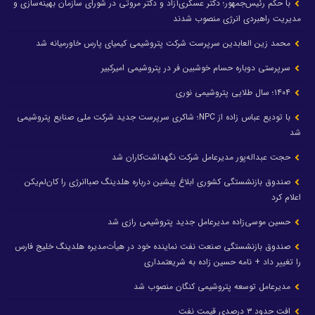
با حکم رئیس‌جمهور؛ دکتر عسکری‌آزاد و دکتر مروتی در شورای سازمان بهینه‌سازی و
مدیریت راهبردی انرژی منصوب شدند
محمد زین العابدین سرپرست شرکت پتروشیمی کیمیای پارس خاورمیانه شد
سرپرستی دوباره حسام خوشبین فر در پتروشیمی امیرکبیر
۱۴۰۴؛ سال طلایی پتروشیمی نوری
با تودیع عباس زاده از NPC؛ شاکری سرپرست جدید شرکت ملی صنایع پتروشیمی
شد
حجت عبداله‌پور مدیرعامل شرکت نگهداشت‌کاران شد
صندوق بازنشستگی کشوری ابلاغ پیشین درباره هلدینگ صباانرژی را کان‌لم‌یکن
اعلام کرد
حسین موسی‌زاده مدیرعامل جدید پتروشیمی رازی شد
صندوق بازنشستگی صنعت نفت نماینده خود در هیأت‌مدیره هلدینگ خلیج فارس
را تغییر داد + نامه حسین زاده به شریعتمداری
مدیرعامل توسعه پتروشیمی کنگان منصوب شد
افت حدود ۳ درصدی قیمت نفت