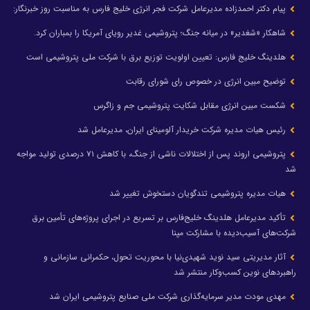
پیام دکتر احمدزاده مدیرعامل شرکت فجر انرژی خلیج فارس به مناسبت روز خبرنگار:
شاهکار «شغدیر» در میانه جنگ؛ پتروشیمی غدیر رویای آمریکا را بمباران کرد.
هلدینگ خلیج فارس: تعیین اولویت توزیع برق با شرکت ملی پتروشیمی است
توضیح مبین انرژی در خصوص رای شورای رقابت
شکست مبین انرژی مقابل شکایت پتروشیمی جم و زاگرس
رئیس هیات مدیره شرکت خریدار آلومینای ایران، مدیرعامل شد
پتروشیمی اروند پس از اختلالات ناشی از جنگ، با کاهش ۷۱ درصدی تولید مواجه
شد
هیات مدیره پتروشیمی تندگویان دستخوش تغییر شد
تأکید مدیرعامل هلدینگ خلیج‌فارس بر تسریع در اجرای پروژه‌های تأمین برق
شرکت‌های آسیب‌دیده با مشارکت مپنا
آثار مدیریتی سید نوید شهیدی‌نیا با محوریت تحول، حکمرانی سازمانی و
راهبردهای نوین کسب‌وکار منتشر شد
مهدی مودت مدیر سرمایه‌گذاری شرکت ملی صنایع پتروشیمی ایران شد