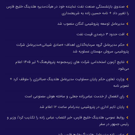
صندوق بازنشستگی صنعت نفت نماینده خود در هیأت‌مدیره هلدینگ خلیج فارس
را تغییر داد + نامه حسین زاده به شریعتمداری
مدیرعامل توسعه پتروشیمی کنگان منصوب شد
افت حدود ۳ درصدی قیمت نفت
حکم مدیرعامل گروه سرمایه‌گذاری اهداف؛ «صادق شیبانی»مدیرعامل شرکت
پتروشیمی سروش مهستان عسلویه شد
نتایج آزمون استخدامی شرکت های زیرمجموعه پتروفرهنگ ۹ تیر ۱۴۰۵ اعلام
می‌شود
وزارت تعاون حکم پایان مسئولیت مدیرعامل هلدینگ صباانرژی را متوقف کرد +
تصویر نامه
رای انفصال از خدمت عباس‌زاده جعلی و ساخته هوش مصنوعی است
پایان تایم اداری در پتروشیمی بندرامام ساعت ۱۲ اعلام شد
روابط عمومی هلدینگ خلیج فارس، خبر انتصاب عباس زاده را تکذیب کرد/ وزیر و
رئیس جمهور در سفر
عباس زاده مدیرعامل هلدینگ خلیج فارس شد