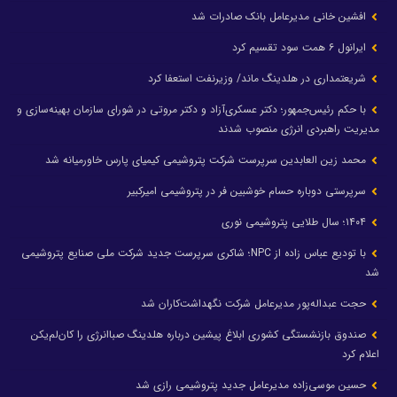
افشین خانی مدیرعامل بانک صادرات شد
ایرانول ۶ همت سود تقسیم کرد
شریعتمداری در هلدینگ ماند/ وزیرنفت استعفا کرد
با حکم رئیس‌جمهور؛ دکتر عسکری‌آزاد و دکتر مروتی در شورای سازمان بهینه‌سازی و
مدیریت راهبردی انرژی منصوب شدند
محمد زین العابدین سرپرست شرکت پتروشیمی کیمیای پارس خاورمیانه شد
سرپرستی دوباره حسام خوشبین فر در پتروشیمی امیرکبیر
۱۴۰۴؛ سال طلایی پتروشیمی نوری
با تودیع عباس زاده از NPC؛ شاکری سرپرست جدید شرکت ملی صنایع پتروشیمی
شد
حجت عبداله‌پور مدیرعامل شرکت نگهداشت‌کاران شد
صندوق بازنشستگی کشوری ابلاغ پیشین درباره هلدینگ صباانرژی را کان‌لم‌یکن
اعلام کرد
حسین موسی‌زاده مدیرعامل جدید پتروشیمی رازی شد