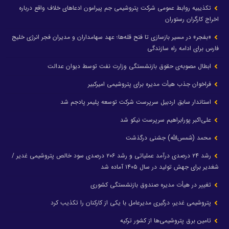
تکذیبیه روابط عمومی شرکت پتروشیمی جم پیرامون ادعاهای خلاف واقع درباره
اخراج کارگران رستوران
«بفجر» در مسیر بازسازی تا فتح قله‌ها؛ عهد سهامداران و مدیران فجر انرژی خلیج
فارس برای ادامه راه سازندگی
ابطال مصوبه‌ی حقوق بازنشستگی وزارت نفت توسط دیوان عدالت
فراخوان جذب هیأت مدیره برای پتروشیمی امیرکبیر
استاندار سابق اردبیل سرپرست شرکت توسعه پلیمر پادجم شد
علی‌اکبر پورابراهیم سرپرست نیکو شد
محمد (شمس‌الله) جشنی درگذشت
رشد ۲۴ درصدی درآمد عملیاتی و رشد ۲۰۶ درصدی سود خالص پتروشیمی غدیر /
شغدیر برای جهش تولید در سال ۱۴۰۵ آماده شد
تغییر در هیأت مدیره صندوق بازنشستگی کشوری
پتروشیمی غدیر، درگیری مدیرعامل با یکی از کارکنان را تکذیب کرد
تامین برق پتروشیمی‌ها از کشور ترکیه