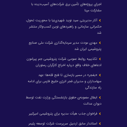
اجرای پروژه‌های تأمین برق شرکت‌های آسیب‌دیده با
مشارکت مپنا
آثار مدیریتی سید نوید شهیدی‌نیا با محوریت تحول،
حکمرانی سازمانی و راهبردهای نوین کسب‌وکار منتشر
شد
مهدی مودت مدیر سرمایه‌گذاری شرکت ملی صنایع
پتروشیمی ایران شد
تکذیبیه روابط عمومی شرکت پتروشیمی جم پیرامون
ادعاهای خلاف واقع درباره اخراج کارگران رستوران
«بفجر» در مسیر بازسازی تا فتح قله‌ها؛ عهد
سهامداران و مدیران فجر انرژی خلیج فارس برای ادامه
راه سازندگی
ابطال مصوبه‌ی حقوق بازنشستگی وزارت نفت توسط
دیوان عدالت
فراخوان جذب هیأت مدیره برای پتروشیمی امیرکبیر
استاندار سابق اردبیل سرپرست شرکت توسعه پلیمر