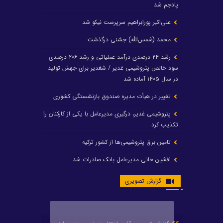
پادجم شد
علی‌اکبر پورابراهیم سرپرست نیکو شد
محمد (شمس‌الله) جشنی درگذشت
رشد ۲۴ درصدی درآمد عملیاتی و رشد ۲۰۶ درصدی
سود خالص پتروشیمی غدیر / شغدیر برای جهش تولید
در سال ۱۴۰۵ آماده شد
تغییر در هیأت مدیره صندوق بازنشستگی کشوری
پتروشیمی غدیر، درگیری مدیرعامل با یکی از کارکنان را
تکذیب کرد
تامین برق پتروشیمی‌ها از کشور ترکیه
افشین خانی مدیرعامل بانک صادرات شد
ایرانول ۶ همت سود تقسیم کرد
گزارش تصویری
شریعتمداری در هلدینگ ماند/ وزیرنفت استعفا کرد
با حکم رئیس‌جمهور؛ دکتر عسکری‌آزاد و دکتر مروتی در
شورای سازمان بهینه‌سازی و مدیریت راهبردی انرژی