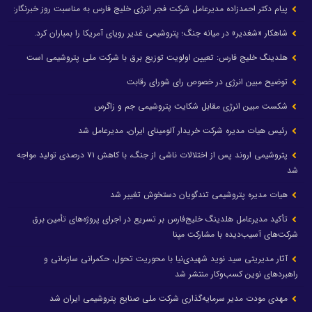
پیام دکتر احمدزاده مدیرعامل شرکت فجر انرژی خلیج فارس به مناسبت روز خبرنگار:
شاهکار «شغدیر» در میانه جنگ؛ پتروشیمی غدیر رویای آمریکا را بمباران کرد.
هلدینگ خلیج فارس: تعیین اولویت توزیع برق با شرکت ملی پتروشیمی است
توضیح مبین انرژی در خصوص رای شورای رقابت
شکست مبین انرژی مقابل شکایت پتروشیمی جم و زاگرس
رئیس هیات مدیره شرکت خریدار آلومینای ایران، مدیرعامل شد
پتروشیمی اروند پس از اختلالات ناشی از جنگ، با کاهش ۷۱ درصدی تولید مواجه
شد
هیات مدیره پتروشیمی تندگویان دستخوش تغییر شد
تأکید مدیرعامل هلدینگ خلیج‌فارس بر تسریع در اجرای پروژه‌های تأمین برق
شرکت‌های آسیب‌دیده با مشارکت مپنا
آثار مدیریتی سید نوید شهیدی‌نیا با محوریت تحول، حکمرانی سازمانی و
راهبردهای نوین کسب‌وکار منتشر شد
مهدی مودت مدیر سرمایه‌گذاری شرکت ملی صنایع پتروشیمی ایران شد