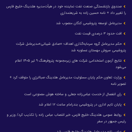
صندوق بازنشستگی صنعت نفت نماینده خود در هیأت‌مدیره هلدینگ خلیج فارس
را تغییر داد + نامه حسین زاده به شریعتمداری
مدیرعامل توسعه پتروشیمی کنگان منصوب شد
افت حدود ۳ درصدی قیمت نفت
حکم مدیرعامل گروه سرمایه‌گذاری اهداف؛ «صادق شیبانی»مدیرعامل شرکت
پتروشیمی سروش مهستان عسلویه شد
نتایج آزمون استخدامی شرکت های زیرمجموعه پتروفرهنگ ۹ تیر ۱۴۰۵ اعلام
می‌شود
وزارت تعاون حکم پایان مسئولیت مدیرعامل هلدینگ صباانرژی را متوقف کرد +
تصویر نامه
رای انفصال از خدمت عباس‌زاده جعلی و ساخته هوش مصنوعی است
پایان تایم اداری در پتروشیمی بندرامام ساعت ۱۲ اعلام شد
روابط عمومی هلدینگ خلیج فارس، خبر انتصاب عباس زاده را تکذیب کرد/ وزیر و
رئیس جمهور در سفر
عباس زاده مدیرعامل هلدینگ خلیج فارس شد