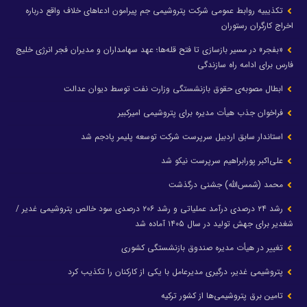
تکذیبیه روابط عمومی شرکت پتروشیمی جم پیرامون ادعاهای خلاف واقع درباره
اخراج کارگران رستوران
«بفجر» در مسیر بازسازی تا فتح قله‌ها؛ عهد سهامداران و مدیران فجر انرژی خلیج
فارس برای ادامه راه سازندگی
ابطال مصوبه‌ی حقوق بازنشستگی وزارت نفت توسط دیوان عدالت
فراخوان جذب هیأت مدیره برای پتروشیمی امیرکبیر
استاندار سابق اردبیل سرپرست شرکت توسعه پلیمر پادجم شد
علی‌اکبر پورابراهیم سرپرست نیکو شد
محمد (شمس‌الله) جشنی درگذشت
رشد ۲۴ درصدی درآمد عملیاتی و رشد ۲۰۶ درصدی سود خالص پتروشیمی غدیر /
شغدیر برای جهش تولید در سال ۱۴۰۵ آماده شد
تغییر در هیأت مدیره صندوق بازنشستگی کشوری
پتروشیمی غدیر، درگیری مدیرعامل با یکی از کارکنان را تکذیب کرد
تامین برق پتروشیمی‌ها از کشور ترکیه