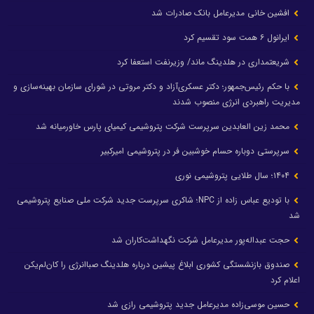
افشین خانی مدیرعامل بانک صادرات شد
ایرانول ۶ همت سود تقسیم کرد
شریعتمداری در هلدینگ ماند/ وزیرنفت استعفا کرد
با حکم رئیس‌جمهور؛ دکتر عسکری‌آزاد و دکتر مروتی در شورای سازمان بهینه‌سازی و
مدیریت راهبردی انرژی منصوب شدند
محمد زین العابدین سرپرست شرکت پتروشیمی کیمیای پارس خاورمیانه شد
سرپرستی دوباره حسام خوشبین فر در پتروشیمی امیرکبیر
۱۴۰۴؛ سال طلایی پتروشیمی نوری
با تودیع عباس زاده از NPC؛ شاکری سرپرست جدید شرکت ملی صنایع پتروشیمی
شد
حجت عبداله‌پور مدیرعامل شرکت نگهداشت‌کاران شد
صندوق بازنشستگی کشوری ابلاغ پیشین درباره هلدینگ صباانرژی را کان‌لم‌یکن
اعلام کرد
حسین موسی‌زاده مدیرعامل جدید پتروشیمی رازی شد