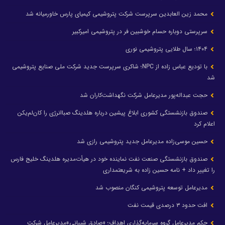
محمد زین العابدین سرپرست شرکت پتروشیمی کیمیای پارس خاورمیانه شد
سرپرستی دوباره حسام خوشبین فر در پتروشیمی امیرکبیر
۱۴۰۴؛ سال طلایی پتروشیمی نوری
با تودیع عباس زاده از NPC؛ شاکری سرپرست جدید شرکت ملی صنایع پتروشیمی
شد
حجت عبداله‌پور مدیرعامل شرکت نگهداشت‌کاران شد
صندوق بازنشستگی کشوری ابلاغ پیشین درباره هلدینگ صباانرژی را کان‌لم‌یکن
اعلام کرد
حسین موسی‌زاده مدیرعامل جدید پتروشیمی رازی شد
صندوق بازنشستگی صنعت نفت نماینده خود در هیأت‌مدیره هلدینگ خلیج فارس
را تغییر داد + نامه حسین زاده به شریعتمداری
مدیرعامل توسعه پتروشیمی کنگان منصوب شد
افت حدود ۳ درصدی قیمت نفت
حکم مدیرعامل گروه سرمایه‌گذاری اهداف؛ «صادق شیبانی»مدیرعامل شرکت