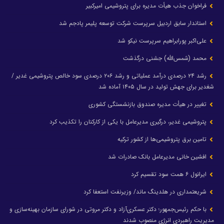
فراخوان جذب هیأت مدیره برای پتروشیمی امیرکبیر
استاندار سابق اردبیل سرپرست شرکت توسعه پلیمر پادجم شد
علی‌اکبر پورابراهیم سرپرست نیکو شد
محمد (شمس‌الله) جشنی درگذشت
رشد ۲۴ درصدی درآمد عملیاتی و رشد ۲۰۶ درصدی سود خالص پتروشیمی غدیر /
شغدیر برای جهش تولید در سال ۱۴۰۵ آماده شد
تغییر در هیأت مدیره صندوق بازنشستگی کشوری
پتروشیمی غدیر، درگیری مدیرعامل با یکی از کارکنان را تکذیب کرد
تامین برق پتروشیمی‌ها از کشور ترکیه
افشین خانی مدیرعامل بانک صادرات شد
ایرانول ۶ همت سود تقسیم کرد
شریعتمداری در هلدینگ ماند/ وزیرنفت استعفا کرد
با حکم رئیس‌جمهور؛ دکتر عسکری‌آزاد و دکتر مروتی در شورای سازمان بهینه‌سازی و
مدیریت راهبردی انرژی منصوب شدند