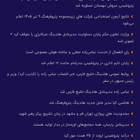
پتروشیمی سروش مهستان عسلویه شد
نتایج آزمون استخدامی شرکت های زیرمجموعه پتروفرهنگ ۹ تیر ۱۴۰۵ اعلام
می‌شود
وزارت تعاون حکم پایان مسئولیت مدیرعامل هلدینگ صباانرژی را متوقف کرد +
تصویر نامه
رای انفصال از خدمت عباس‌زاده جعلی و ساخته هوش مصنوعی است
پایان تایم اداری در پتروشیمی بندرامام ساعت ۱۲ اعلام شد
روابط عمومی هلدینگ خلیج فارس، خبر انتصاب عباس زاده را تکذیب کرد/ وزیر و
رئیس جمهور در سفر
عباس زاده مدیرعامل هلدینگ خلیج فارس شد
هاشمی کیا مدیر عامل جدید هلدینگ پتروفرهنگ شد
محدودیت های پروازی تهران قم و مشهد در زمان تشییع پیکر رهبر شهید
مدیرعامل پارسان: همه مجتمع‌های اوره‌ساز در مدار تولید هستند
درآمد پتروشیمی اروند از ۳۵ همت عبور کرد