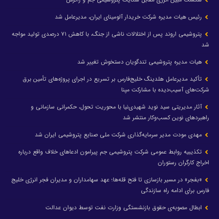
رئیس هیات مدیره شرکت خریدار آلومینای ایران، مدیرعامل شد
پتروشیمی اروند پس از اختلالات ناشی از جنگ، با کاهش ۷۱ درصدی تولید مواجه
شد
هیات مدیره پتروشیمی تندگویان دستخوش تغییر شد
تأکید مدیرعامل هلدینگ خلیج‌فارس بر تسریع در اجرای پروژه‌های تأمین برق
شرکت‌های آسیب‌دیده با مشارکت مپنا
آثار مدیریتی سید نوید شهیدی‌نیا با محوریت تحول، حکمرانی سازمانی و
راهبردهای نوین کسب‌وکار منتشر شد
مهدی مودت مدیر سرمایه‌گذاری شرکت ملی صنایع پتروشیمی ایران شد
تکذیبیه روابط عمومی شرکت پتروشیمی جم پیرامون ادعاهای خلاف واقع درباره
اخراج کارگران رستوران
«بفجر» در مسیر بازسازی تا فتح قله‌ها؛ عهد سهامداران و مدیران فجر انرژی خلیج
فارس برای ادامه راه سازندگی
ابطال مصوبه‌ی حقوق بازنشستگی وزارت نفت توسط دیوان عدالت