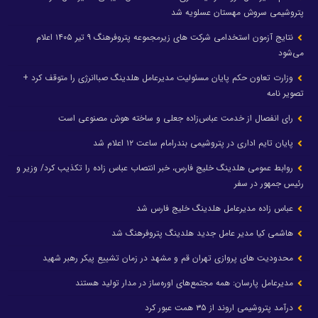
پتروشیمی سروش مهستان عسلویه شد
نتایج آزمون استخدامی شرکت های زیرمجموعه پتروفرهنگ ۹ تیر ۱۴۰۵ اعلام
می‌شود
وزارت تعاون حکم پایان مسئولیت مدیرعامل هلدینگ صباانرژی را متوقف کرد +
تصویر نامه
رای انفصال از خدمت عباس‌زاده جعلی و ساخته هوش مصنوعی است
پایان تایم اداری در پتروشیمی بندرامام ساعت ۱۲ اعلام شد
روابط عمومی هلدینگ خلیج فارس، خبر انتصاب عباس زاده را تکذیب کرد/ وزیر و
رئیس جمهور در سفر
عباس زاده مدیرعامل هلدینگ خلیج فارس شد
هاشمی کیا مدیر عامل جدید هلدینگ پتروفرهنگ شد
محدودیت های پروازی تهران قم و مشهد در زمان تشییع پیکر رهبر شهید
مدیرعامل پارسان: همه مجتمع‌های اوره‌ساز در مدار تولید هستند
درآمد پتروشیمی اروند از ۳۵ همت عبور کرد