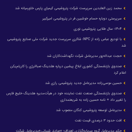
محمد زین العابدین سرپرست شرکت پتروشیمی کیمیای پارس خاورمیانه شد
سرپرستی دوباره حسام خوشبین فر در پتروشیمی امیرکبیر
۱۴۰۴؛ سال طلایی پتروشیمی نوری
با تودیع عباس زاده از NPC؛ شاکری سرپرست جدید شرکت ملی صنایع پتروشیمی
شد
حجت عبداله‌پور مدیرعامل شرکت نگهداشت‌کاران شد
صندوق بازنشستگی کشوری ابلاغ پیشین درباره هلدینگ صباانرژی را کان‌لم‌یکن
اعلام کرد
حسین موسی‌زاده مدیرعامل جدید پتروشیمی رازی شد
صندوق بازنشستگی صنعت نفت نماینده خود در هیأت‌مدیره هلدینگ خلیج فارس
را تغییر داد + نامه حسین زاده به شریعتمداری
مدیرعامل توسعه پتروشیمی کنگان منصوب شد
افت حدود ۳ درصدی قیمت نفت
حکم مدیرعامل گروه سرمایه‌گذاری اهداف؛ «صادق شیبانی»مدیرعامل شرکت