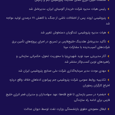
رئیس هیات مدیره شرکت خریدار آلومینای ایران، مدیرعامل شد
پتروشیمی اروند پس از اختلالات ناشی از جنگ، با کاهش ۷۱ درصدی تولید مواجه
شد
هیات مدیره پتروشیمی تندگویان دستخوش تغییر شد
تأکید مدیرعامل هلدینگ خلیج‌فارس بر تسریع در اجرای پروژه‌های تأمین برق
شرکت‌های آسیب‌دیده با مشارکت مپنا
آثار مدیریتی سید نوید شهیدی‌نیا با محوریت تحول، حکمرانی سازمانی و
راهبردهای نوین کسب‌وکار منتشر شد
مهدی مودت مدیر سرمایه‌گذاری شرکت ملی صنایع پتروشیمی ایران شد
تکذیبیه روابط عمومی شرکت پتروشیمی جم پیرامون ادعاهای خلاف واقع درباره
اخراج کارگران رستوران
«بفجر» در مسیر بازسازی تا فتح قله‌ها؛ عهد سهامداران و مدیران فجر انرژی خلیج
فارس برای ادامه راه سازندگی
ابطال مصوبه‌ی حقوق بازنشستگی وزارت نفت توسط دیوان عدالت