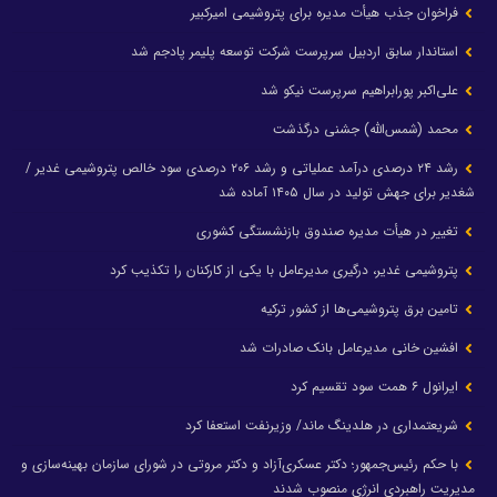
فراخوان جذب هیأت مدیره برای پتروشیمی امیرکبیر
استاندار سابق اردبیل سرپرست شرکت توسعه پلیمر پادجم شد
علی‌اکبر پورابراهیم سرپرست نیکو شد
محمد (شمس‌الله) جشنی درگذشت
رشد ۲۴ درصدی درآمد عملیاتی و رشد ۲۰۶ درصدی سود خالص پتروشیمی غدیر /
شغدیر برای جهش تولید در سال ۱۴۰۵ آماده شد
تغییر در هیأت مدیره صندوق بازنشستگی کشوری
پتروشیمی غدیر، درگیری مدیرعامل با یکی از کارکنان را تکذیب کرد
تامین برق پتروشیمی‌ها از کشور ترکیه
افشین خانی مدیرعامل بانک صادرات شد
ایرانول ۶ همت سود تقسیم کرد
شریعتمداری در هلدینگ ماند/ وزیرنفت استعفا کرد
با حکم رئیس‌جمهور؛ دکتر عسکری‌آزاد و دکتر مروتی در شورای سازمان بهینه‌سازی و
مدیریت راهبردی انرژی منصوب شدند