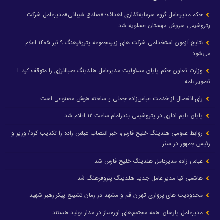
حکم مدیرعامل گروه سرمایه‌گذاری اهداف؛ «صادق شیبانی»مدیرعامل شرکت
پتروشیمی سروش مهستان عسلویه شد
نتایج آزمون استخدامی شرکت های زیرمجموعه پتروفرهنگ ۹ تیر ۱۴۰۵ اعلام
می‌شود
وزارت تعاون حکم پایان مسئولیت مدیرعامل هلدینگ صباانرژی را متوقف کرد +
تصویر نامه
رای انفصال از خدمت عباس‌زاده جعلی و ساخته هوش مصنوعی است
پایان تایم اداری در پتروشیمی بندرامام ساعت ۱۲ اعلام شد
روابط عمومی هلدینگ خلیج فارس، خبر انتصاب عباس زاده را تکذیب کرد/ وزیر و
رئیس جمهور در سفر
عباس زاده مدیرعامل هلدینگ خلیج فارس شد
هاشمی کیا مدیر عامل جدید هلدینگ پتروفرهنگ شد
محدودیت های پروازی تهران قم و مشهد در زمان تشییع پیکر رهبر شهید
مدیرعامل پارسان: همه مجتمع‌های اوره‌ساز در مدار تولید هستند