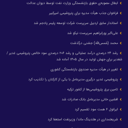
ابطال مصوبه‌ی حقوق بازنشستگی وزارت نفت توسط دیوان عدالت
فراخوان جذب هیأت مدیره برای پتروشیمی امیرکبیر
استاندار سابق اردبیل سرپرست شرکت توسعه پلیمر پادجم شد
علی‌اکبر پورابراهیم سرپرست نیکو شد
محمد (شمس‌الله) جشنی درگذشت
رشد ۲۴ درصدی درآمد عملیاتی و رشد ۲۰۶ درصدی سود خالص پتروشیمی غدیر /
شغدیر برای جهش تولید در سال ۱۴۰۵ آماده شد
تغییر در هیأت مدیره صندوق بازنشستگی کشوری
پتروشیمی غدیر، درگیری مدیرعامل با یکی از کارکنان را تکذیب کرد
تامین برق پتروشیمی‌ها از کشور ترکیه
افشین خانی مدیرعامل بانک صادرات شد
ایرانول ۶ همت سود تقسیم کرد
شریعتمداری در هلدینگ ماند/ وزیرنفت استعفا کرد