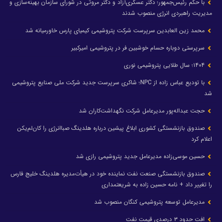
با حکم رئیس‌جمهور؛ دکتر عسکری‌آزاد و دکتر مروتی در شورای سازمان بهینه‌سازی و
مدیریت راهبردی انرژی منصوب شدند
محمد زین العابدین سرپرست شرکت پتروشیمی کیمیای پارس خاورمیانه شد
سرپرستی دوباره حسام خوشبین فر در پتروشیمی امیرکبیر
۱۴۰۴؛ سال طلایی پتروشیمی نوری
با تودیع عباس زاده از NPC؛ شاکری سرپرست جدید شرکت ملی صنایع پتروشیمی
شد
حجت عبداله‌پور مدیرعامل شرکت نگهداشت‌کاران شد
صندوق بازنشستگی کشوری ابلاغ پیشین درباره هلدینگ صباانرژی را کان‌لم‌یکن
اعلام کرد
حسین موسی‌زاده مدیرعامل جدید پتروشیمی رازی شد
صندوق بازنشستگی صنعت نفت نماینده خود در هیأت‌مدیره هلدینگ خلیج فارس
را تغییر داد + نامه حسین زاده به شریعتمداری
مدیرعامل توسعه پتروشیمی کنگان منصوب شد
افت حدود ۳ درصدی قیمت نفت