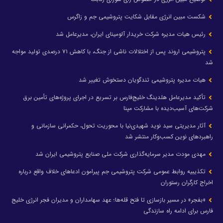
شکست مبین انرژی مقابل شکایت پتروشیمی جم و زاگرس
رئیس هیات مدیره شرکت خریدار آلومینای ایران، مدیرعامل شد
پتروشیمی اروند پس از اختلالات ناشی از جنگ، با کاهش ۷۱ درصدی تولید مواجه
شد
هیات مدیره پتروشیمی تندگویان دستخوش تغییر شد
تأکید مدیرعامل هلدینگ خلیج‌فارس بر تسریع در اجرای پروژه‌های تأمین برق
شرکت‌های آسیب‌دیده با مشارکت مپنا
آثار مدیریتی سید نوید شهیدی‌نیا با محوریت تحول، حکمرانی سازمانی و
راهبردهای نوین کسب‌وکار منتشر شد
مهدی مودت مدیر سرمایه‌گذاری شرکت ملی صنایع پتروشیمی ایران شد
تکذیبیه روابط عمومی شرکت پتروشیمی جم پیرامون ادعاهای خلاف واقع درباره
اخراج کارگران رستوران
«بفجر» در مسیر بازسازی تا فتح قله‌ها؛ عهد سهامداران و مدیران فجر انرژی خلیج
فارس برای ادامه راه سازندگی